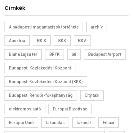
Címkék
A budapesti magántaxisok története
archív
Ausztria
BKIK
BKK
BKV
Blaha Lujza tér
BRFK
bti
Budapest Airport
Budapesti Közlekedési Központ
Budapesti Közlekedési Központ (BKK)
Budapesti Rendőr-főkapitányság
City taxi
elektromos autó
Európai Bizottság
Európai Unió
fakanalas
fakanál
Főtaxi