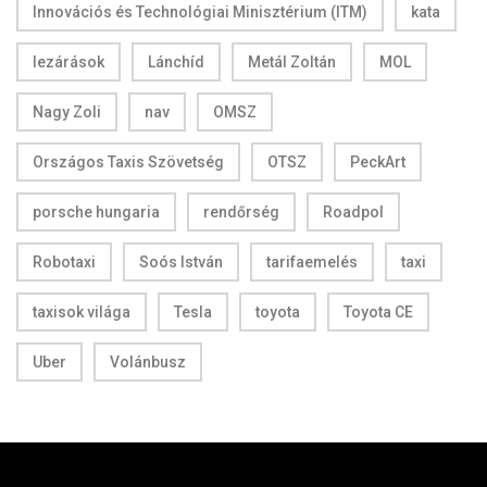
Innovációs és Technológiai Minisztérium (ITM)
kata
lezárások
Lánchíd
Metál Zoltán
MOL
Nagy Zoli
nav
OMSZ
Országos Taxis Szövetség
OTSZ
PeckArt
porsche hungaria
rendőrség
Roadpol
Robotaxi
Soós István
tarifaemelés
taxi
taxisok világa
Tesla
toyota
Toyota CE
Uber
Volánbusz