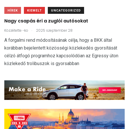
HÍREK
KIEMELT
UNCATEGORIZED
Nagy csapás éri a zuglói autósokat
.
Közzétette
-ko
2025 szeptember 28
A forgalmi rend módosításának célja, hogy a BKK által
korábban bejelentett közösségi közlekedés gyorsítását
célzó átfogó programhoz kapcsolódóan az Egressy úton
közlekedő trolibuszok is gyorsabban