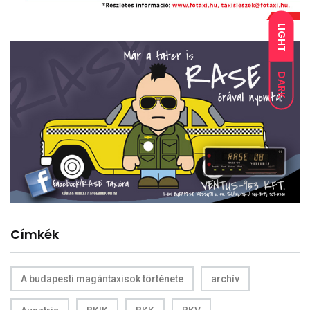
LIGHT
DARK
Címkék
A budapesti magántaxisok története
archív