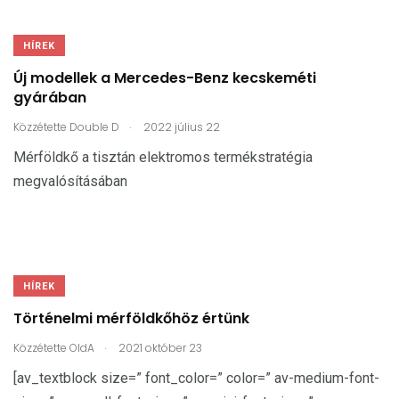
HÍREK
Új modellek a Mercedes-Benz kecskeméti
gyárában
.
Közzétette
Double D
2022 július 22
Mérföldkő a tisztán elektromos termékstratégia
megvalósításában
HÍREK
Történelmi mérföldkőhöz értünk
.
Közzétette
OldA
2021 október 23
[av_textblock size=” font_color=” color=” av-medium-font-