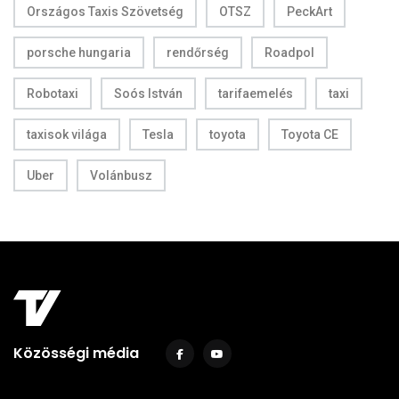
Országos Taxis Szövetség
OTSZ
PeckArt
porsche hungaria
rendőrség
Roadpol
Robotaxi
Soós István
tarifaemelés
taxi
taxisok világa
Tesla
toyota
Toyota CE
Uber
Volánbusz
Közösségi média