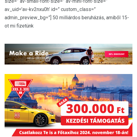
size=” av-small-font-size=” av-mini-font-size=”
av_uid=’av-kv2nxu0h’ id=” custom_class=”
admin_preview_bg=”] 50 milliárdos beruházás, amiből 15-
ot mi fizetünk