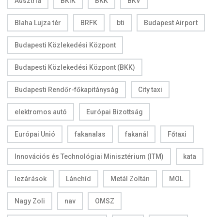
Ausztria
BKIK
BKK
BKV
Blaha Lujza tér
BRFK
bti
Budapest Airport
Budapesti Közlekedési Központ
Budapesti Közlekedési Központ (BKK)
Budapesti Rendőr-főkapitányság
City taxi
elektromos autó
Európai Bizottság
Európai Unió
fakanalas
fakanál
Főtaxi
Innovációs és Technológiai Minisztérium (ITM)
kata
lezárások
Lánchíd
Metál Zoltán
MOL
Nagy Zoli
nav
OMSZ