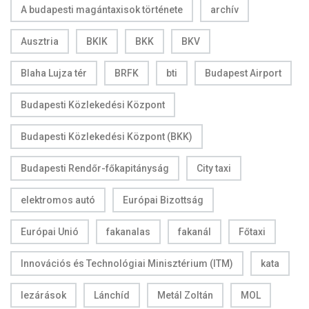
A budapesti magántaxisok története
archív
Ausztria
BKIK
BKK
BKV
Blaha Lujza tér
BRFK
bti
Budapest Airport
Budapesti Közlekedési Központ
Budapesti Közlekedési Központ (BKK)
Budapesti Rendőr-főkapitányság
City taxi
elektromos autó
Európai Bizottság
Európai Unió
fakanalas
fakanál
Főtaxi
Innovációs és Technológiai Minisztérium (ITM)
kata
lezárások
Lánchíd
Metál Zoltán
MOL