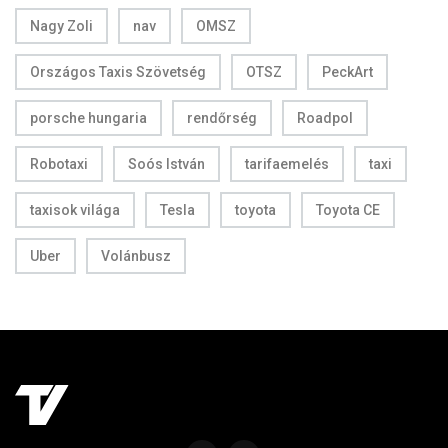
Nagy Zoli
nav
OMSZ
Országos Taxis Szövetség
OTSZ
PeckArt
porsche hungaria
rendőrség
Roadpol
Robotaxi
Soós István
tarifaemelés
taxi
taxisok világa
Tesla
toyota
Toyota CE
Uber
Volánbusz