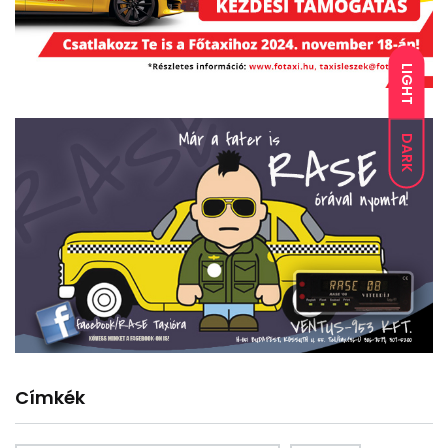
LIGHT
DARK
Címkék