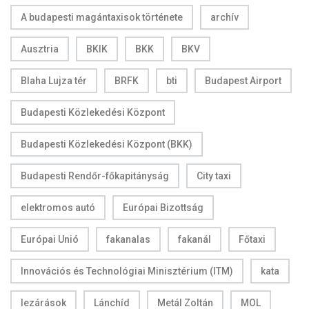
A budapesti magántaxisok története
archív
Ausztria
BKIK
BKK
BKV
Blaha Lujza tér
BRFK
bti
Budapest Airport
Budapesti Közlekedési Központ
Budapesti Közlekedési Központ (BKK)
Budapesti Rendőr-főkapitányság
City taxi
elektromos autó
Európai Bizottság
Európai Unió
fakanalas
fakanál
Főtaxi
Innovációs és Technológiai Minisztérium (ITM)
kata
lezárások
Lánchíd
Metál Zoltán
MOL