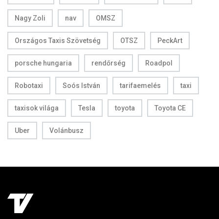
Nagy Zoli
nav
OMSZ
Országos Taxis Szövetség
OTSZ
PeckArt
porsche hungaria
rendőrség
Roadpol
Robotaxi
Soós István
tarifaemelés
taxi
taxisok világa
Tesla
toyota
Toyota CE
Uber
Volánbusz