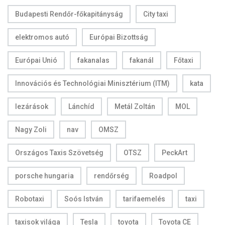
Budapesti Rendőr-főkapitányság
City taxi
elektromos autó
Európai Bizottság
Európai Unió
fakanalas
fakanál
Főtaxi
Innovációs és Technológiai Minisztérium (ITM)
kata
lezárások
Lánchíd
Metál Zoltán
MOL
Nagy Zoli
nav
OMSZ
Országos Taxis Szövetség
OTSZ
PeckArt
porsche hungaria
rendőrség
Roadpol
Robotaxi
Soós István
tarifaemelés
taxi
taxisok világa
Tesla
toyota
Toyota CE