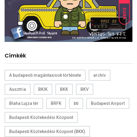
DARK
Címkék
A budapesti magántaxisok története
archív
Ausztria
BKIK
BKK
BKV
Blaha Lujza tér
BRFK
bti
Budapest Airport
Budapesti Közlekedési Központ
Budapesti Közlekedési Központ (BKK)