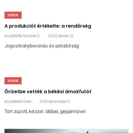
HÍREK
A produkciót értékelte: a rendőrség
.
Közzétette
Double D
2022 április 21
Jogosítványbevonás és pénzbírság
HÍREK
Őrizetbe vették a békési ámokfutót
.
Közzétette
OldA
2021 december 11
Tört zúzott, kézzel. lábbal, gépjárművel