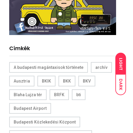
Címkék
LIGHT
A budapesti magántaxisok története
archív
DARK
Ausztria
BKIK
BKK
BKV
Blaha Lujza tér
BRFK
bti
Budapest Airport
Budapesti Közlekedési Központ