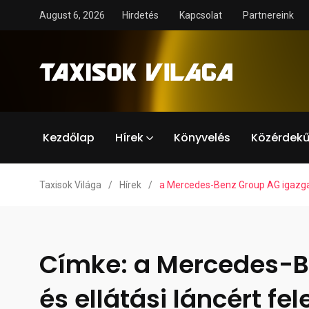
August 6, 2026
Hirdetés
Kapcsolat
Partnereink
Kezdőlap
Hírek
Könyvelés
Közérdekű
Taxisok Világa
/
Hírek
/
a Mercedes-Benz Group AG igazgató
Címke:
a Mercedes-B
és ellátási láncért fel