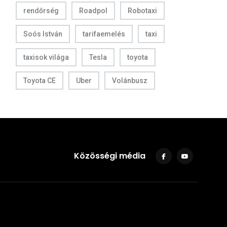
rendőrség
Roadpol
Robotaxi
Soós István
tarifaemelés
taxi
taxisok világa
Tesla
toyota
Toyota CE
Uber
Volánbusz
Közösségi média