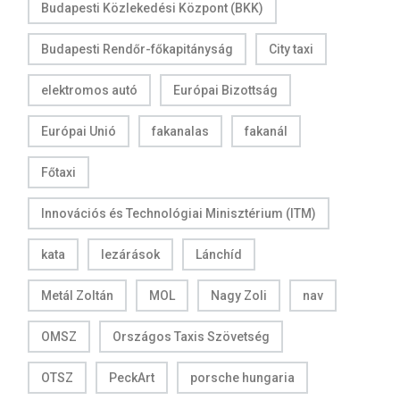
Budapesti Közlekedési Központ (BKK)
Budapesti Rendőr-főkapitányság
City taxi
elektromos autó
Európai Bizottság
Európai Unió
fakanalas
fakanál
Főtaxi
Innovációs és Technológiai Minisztérium (ITM)
kata
lezárások
Lánchíd
Metál Zoltán
MOL
Nagy Zoli
nav
OMSZ
Országos Taxis Szövetség
OTSZ
PeckArt
porsche hungaria