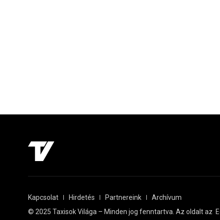
Kapcsolat
Hirdetés
Partnereink
Archívum
© 2025 Taxisok Világa – Minden jog fenntartva. Az oldalt az
E