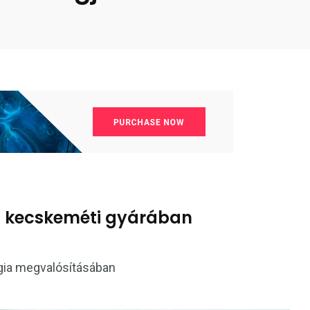
z kecskeméti gyárában
gia megvalósításában