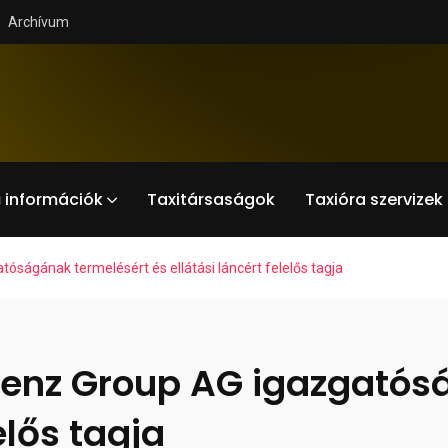
Archívum
 információk
Taxitársaságok
Taxióra szervizek
ságának termelésért és ellátási láncért felelős tagja
enz Group AG igazgatós
elős tagja