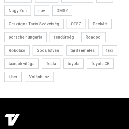
Nagy Zoli
nav
OMSZ
Országos Taxis Szövetség
OTSZ
PeckArt
porsche hungaria
rendőrség
Roadpol
Robotaxi
Soós István
tarifaemelés
taxi
taxisok világa
Tesla
toyota
Toyota CE
Uber
Volánbusz