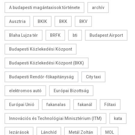
A budapesti magántaxisok története
archív
Ausztria
BKIK
BKK
BKV
Blaha Lujza tér
BRFK
bti
Budapest Airport
Budapesti Közlekedési Központ
Budapesti Közlekedési Központ (BKK)
Budapesti Rendőr-főkapitányság
City taxi
elektromos autó
Európai Bizottság
Európai Unió
fakanalas
fakanál
Főtaxi
Innovációs és Technológiai Minisztérium (ITM)
kata
lezárások
Lánchíd
Metál Zoltán
MOL