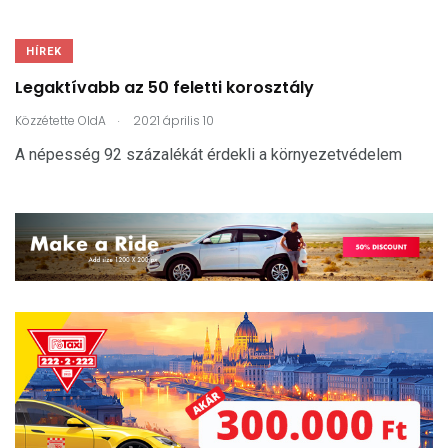
HÍREK
Legaktívabb az 50 feletti korosztály
.
Közzétette
OldA
2021 április 10
A népesség 92 százalékát érdekli a környezetvédelem