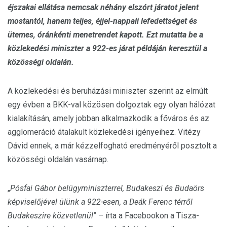
éjszakai ellátása nemcsak néhány elszórt járatot jelent
mostantól, hanem teljes, éjjel-nappali lefedettséget és
ütemes, óránkénti menetrendet kapott. Ezt mutatta be a
közlekedési miniszter a 922-es járat példáján keresztül a
közösségi oldalán.
A közlekedési és beruházási miniszter szerint az elmúlt
egy évben a BKK-val közösen dolgoztak egy olyan hálózat
kialakításán, amely jobban alkalmazkodik a főváros és az
agglomeráció átalakult közlekedési igényeihez. Vitézy
Dávid ennek, a már kézzelfogható eredményéről posztolt a
közösségi oldalán vasárnap.
„
Pósfai Gábor belügyminiszterrel, Budakeszi és Budaörs
képviselőjével ülünk a 922-esen, a Deák Ferenc térről
Budakeszire közvetlenül
” – írta a Facebookon a Tisza-