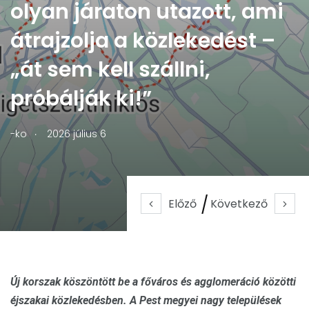
olyan járaton utazott, ami
átrajzolja a közlekedést –
„át sem kell szállni,
próbálják ki!”
.
-ko
2026 július 6
Előző
Következő
Új korszak köszöntött be a főváros és agglomeráció közötti
éjszakai közlekedésben. A Pest megyei nagy települések