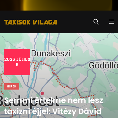
2026 JÚLIUS
6
HÍREK
Semmi értelme nem lesz
taxizni éjjel: Vitézy Dávid