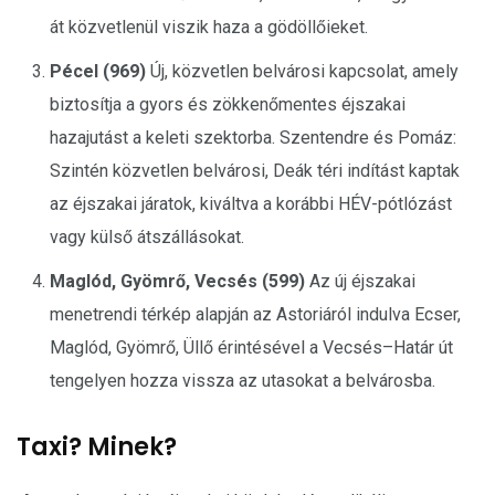
át közvetlenül viszik haza a gödöllőieket.
Pécel (969)
Új, közvetlen belvárosi kapcsolat, amely
biztosítja a gyors és zökkenőmentes éjszakai
hazajutást a keleti szektorba. Szentendre és Pomáz:
Szintén közvetlen belvárosi, Deák téri indítást kaptak
az éjszakai járatok, kiváltva a korábbi HÉV-pótlózást
vagy külső átszállásokat.
Maglód, Gyömrő, Vecsés (599)
Az új éjszakai
menetrendi térkép alapján az Astoriáról indulva Ecser,
Maglód, Gyömrő, Üllő érintésével a Vecsés–Határ út
tengelyen hozza vissza az utasokat a belvárosba.
Taxi? Minek?