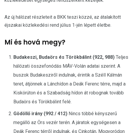
közlekedését egységes rendszerként kezeljék.
Az új hálózat részleteit a BKK teszi közzé, az átalakított
éjszakai közlekedési rend július 1-jén lépett életbe.
Mi és hová megy?
Budakeszi, Budaörs és Törökbálint (922, 988)
Teljes
hálózati összefonódás MÁV-Volán adatai szerint. A
buszok Budakesziről indulnak, érintik a Széll Kálmán
teret, átjönnek a Lánchídon a Deák Ferenc térre, majd a
Kiskörúton és a Szabadság hídon át robognak tovább
Budaörs és Törökbálint felé.
Gödöllő irány (992 / 412)
Nincs többé kényszerű
megálló az Örs vezér terén. A járatok egységesen a
Deák Ferenc térről indulnak, és Cinkotán, Mogyoródon