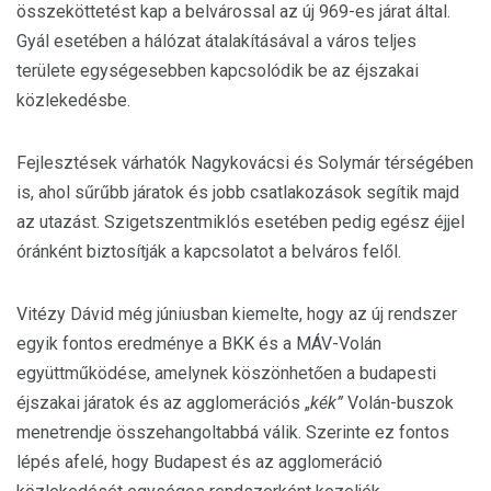
összeköttetést kap a belvárossal az új 969-es járat által.
Gyál esetében a hálózat átalakításával a város teljes
területe egységesebben kapcsolódik be az éjszakai
közlekedésbe.
Fejlesztések várhatók Nagykovácsi és Solymár térségében
is, ahol sűrűbb járatok és jobb csatlakozások segítik majd
az utazást. Szigetszentmiklós esetében pedig egész éjjel
óránként biztosítják a kapcsolatot a belváros felől.
Vitézy Dávid még júniusban kiemelte, hogy az új rendszer
egyik fontos eredménye a BKK és a MÁV-Volán
együttműködése, amelynek köszönhetően a budapesti
éjszakai járatok és az agglomerációs „
kék”
Volán-buszok
menetrendje összehangoltabbá válik. Szerinte ez fontos
lépés afelé, hogy Budapest és az agglomeráció