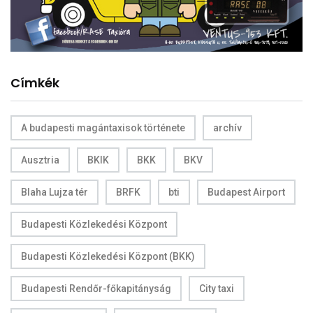
Címkék
A budapesti magántaxisok története
archív
Ausztria
BKIK
BKK
BKV
Blaha Lujza tér
BRFK
bti
Budapest Airport
Budapesti Közlekedési Központ
Budapesti Közlekedési Központ (BKK)
Budapesti Rendőr-főkapitányság
City taxi