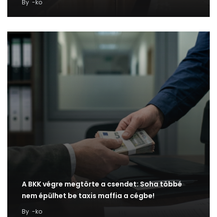
By
-ko
A BKK végre megtörte a csendet: Soha többé
nem épülhet be taxis maffia a cégbe!
By
-ko