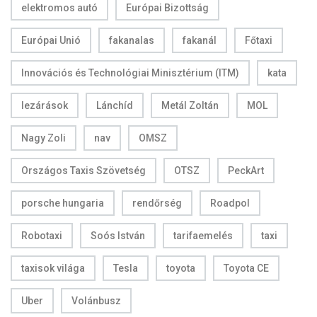
elektromos autó
Európai Bizottság
Európai Unió
fakanalas
fakanál
Főtaxi
Innovációs és Technológiai Minisztérium (ITM)
kata
lezárások
Lánchíd
Metál Zoltán
MOL
Nagy Zoli
nav
OMSZ
Országos Taxis Szövetség
OTSZ
PeckArt
porsche hungaria
rendőrség
Roadpol
Robotaxi
Soós István
tarifaemelés
taxi
taxisok világa
Tesla
toyota
Toyota CE
Uber
Volánbusz