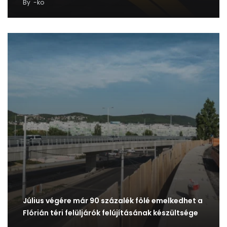
By
-ko
Július végére már 90 százalék fölé emelkedhet a
Flórián téri felüljárók felújításának készültsége