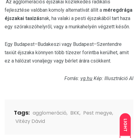
Az agglomerációs éjszakai közlekedés radikális
fejlesztése valóban komoly alternatívát állít a
méregdrága
éjszakai taxizás
nak, ha valaki a pesti éjszakából tart haza
egy szórakozóhelyről, vagy a munkahelyén végzett későn.
Egy Budapest–Budakeszi vagy Budapest–Szentendre
taxiút éjszaka könnyen több tízezer forintba kerülhet, amit
ez a hálózat vonaljegy vagy bérlet árára csökkent.
Forrás:
vg.hu
Kép: Illusztráció AI
Tags:
agglomeráció
,
BKK
,
Pest megye
,
Vitézy Dávid
LIGHT