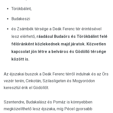
Törökbálint,
Budakeszi
és Zsámbék térsége a Deák Ferenc tér érintésével
lesz elérhető,
ráadásul Budaörs és Törökbálint felé
félóránként közlekednek majd járatok. Közvetlen
kapcsolat jön létre a belváros és Gödöllő térsége
között is.
Az éjszakai buszok a Deák Ferenc térről indulnak és az Örs
vezér terén, Cinkotán, Szilasligeten és Mogyoródon
keresztül érik el Gödöllőt.
Szentendre, Budakalász és Pomáz is könnyebben
megközelíthető lesz éjszaka, míg Pécel gyorsabb