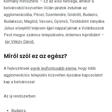
kormány minisztere. – Ez az első hétvége, amikor a
belvárosból közvetlen Volán-járatok indulnak az
agglomerációba, Pécel, Szentendre, Gödöllő, Budaörs,
Budakeszi, Maglód, Vecsés, Gyömrő, Törökbálint irányába.
Július elsejétől teljesen éjjel-nappal járnak a Volánbuszok
Pest megye számos településére, érdemes kipróbálni! –
így Vitézy Dávid.
Miről szól ez az egész?
A fejlesztések
egyik legfontosabb eleme
, hogy több
agglomerációs település közvetlen éjszakai kapcsolatot
kap a belvárossal.
Az új rendszerben
Budaörs,