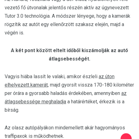
vezető fő útvonalak jelentős részén aktív az úgynevezett
Tutor 3.0 technológia. A módszer lényege, hogy a kamerák
rögzítik az autót egy ellenőrzött szakasz elején, majd a
végén is.
A két pont között eltelt időből kiszámolják az autó
átlagsebességét.
Vagyis hiába lassít le valaki, amikor észleli
az úton
elhelyezett kamerát
, majd gyorsít vissza 170-180 kilométer
per órára a gyorsabb haladás érdekében, amennyiben
az
átlagsebessége meghaladja
a határértéket, érkezik is a
bírság.
Az olasz autópályákon mindemellett akár hagyományos
traffipaxok is működhetnek.