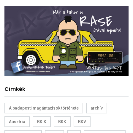
Címkék
A budapesti magántaxisok története
archív
Ausztria
BKIK
BKK
BKV