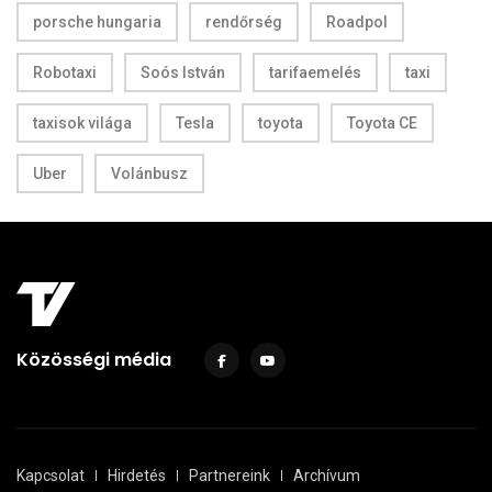
porsche hungaria
rendőrség
Roadpol
Robotaxi
Soós István
tarifaemelés
taxi
taxisok világa
Tesla
toyota
Toyota CE
Uber
Volánbusz
Közösségi média
Kapcsolat
Hirdetés
Partnereink
Archívum