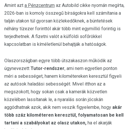
Amint azt
a Pénzcentrum
az Autobild cikke nyomán megírta,
2026-ban is komoly összegű bírságokra kell számítania a
talján utakon túl gyorsan közlekedőknek, a büntetések
néhány tízezer forinttól akár több mint egymillió forintig is
terjedhetnek. A fizetni valót a külföldi sofőrökkel
kapcsolatban is kíméletlenül behajtják a hatóságok.
Olaszországban egyre több útszakaszon működik az
úgynevezett
Tutor-rendszer
, ami nem egyetlen ponton
méri a sebességet, hanem kilométereken keresztül figyeli
az autósok haladási sebességét. Mivel itthon az a
megszokott, hogy sokan csak a kamerák közvetlen
közelében lassítanak le, a nyaralás során jócskán
aggódhatnak azok, akik nem veszik figyelembe, hogy
akár
több száz kilométeren keresztül, folyamatosan be kell
tartani a szabályokat az olasz utakon,
ha el akarják