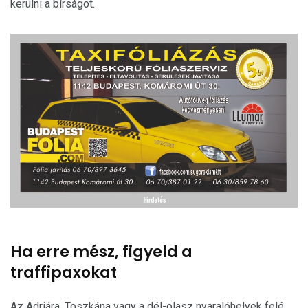
kerülni a bírságot.
Ha erre mész, figyeld a
traffipaxokat
Az Adriára, Toszkána vagy a dél-olasz nyaralóhelyek felé