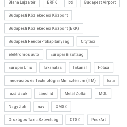
Blaha Lujza tér
BRFK
bti
Budapest Airport
Budapesti Közlekedési Központ
Budapesti Közlekedési Központ (BKK)
Budapesti Rendőr-főkapitányság
City taxi
elektromos autó
Európai Bizottság
Európai Unió
fakanalas
fakanál
Főtaxi
Innovációs és Technológiai Minisztérium (ITM)
kata
lezárások
Lánchíd
Metál Zoltán
MOL
Nagy Zoli
nav
OMSZ
Országos Taxis Szövetség
OTSZ
PeckArt