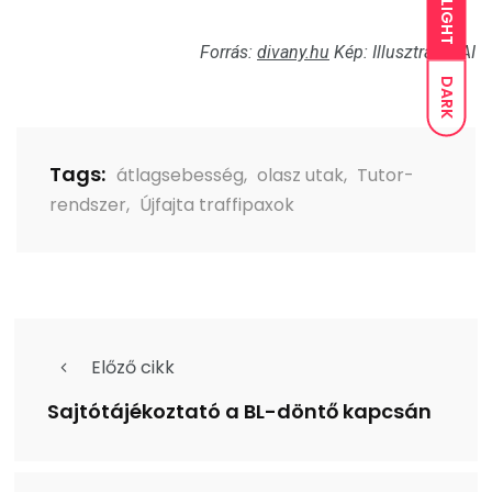
LIGHT
Forrás:
divany.hu
Kép: Illusztráció AI
DARK
Tags:
átlagsebesség
,
olasz utak
,
Tutor-
rendszer
,
Újfajta traffipaxok
Előző cikk
Sajtótájékoztató a BL-döntő kapcsán