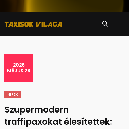
2026
MÁJUS 28
HÍREK
Szupermodern
traffipaxokat élesítettek: