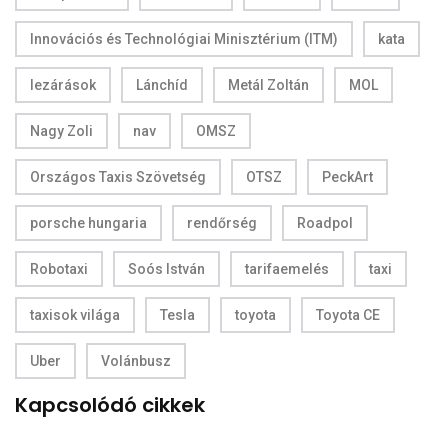
Innovációs és Technológiai Minisztérium (ITM)
kata
lezárások
Lánchíd
Metál Zoltán
MOL
Nagy Zoli
nav
OMSZ
Országos Taxis Szövetség
OTSZ
PeckArt
porsche hungaria
rendőrség
Roadpol
Robotaxi
Soós István
tarifaemelés
taxi
taxisok világa
Tesla
toyota
Toyota CE
Uber
Volánbusz
Kapcsolódó cikkek