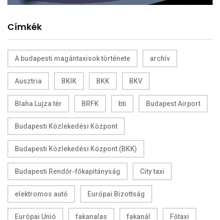
Címkék
A budapesti magántaxisok története
archív
Ausztria
BKIK
BKK
BKV
Blaha Lujza tér
BRFK
bti
Budapest Airport
Budapesti Közlekedési Központ
Budapesti Közlekedési Központ (BKK)
Budapesti Rendőr-főkapitányság
City taxi
elektromos autó
Európai Bizottság
Európai Unió
fakanalas
fakanál
Főtaxi