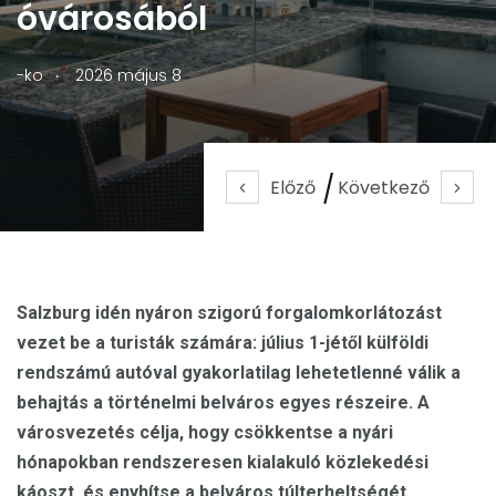
óvárosából
.
-ko
2026 május 8
Előző
Következő
Salzburg idén nyáron szigorú forgalomkorlátozást
vezet be a turisták számára: július 1-jétől külföldi
rendszámú autóval gyakorlatilag lehetetlenné válik a
behajtás a történelmi belváros egyes részeire. A
városvezetés célja, hogy csökkentse a nyári
hónapokban rendszeresen kialakuló közlekedési
káoszt, és enyhítse a belváros túlterheltségét.