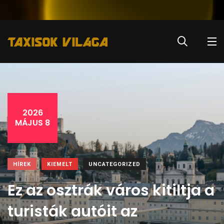
2026
MÁJUS 8
HÍREK
KIEMELT
UNCATEGORIZED
Ez az osztrák város kitiltja a
turisták autóit az