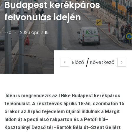
Budapest kerékpáros
felvonulás idején
.
-ko
2026 április 18
Előző
Következő
Idén is megrendezik az I Bike Budapest kerékpáros
felvonulást. A résztvevők április 18-án, szombaton 15
órakor az Árpád fejedelem útjáról indulnak a Margit
hídon át a pesti alsó rakparton és a Petőfi híd–
Kosztolányi Dezső tér–Bartók Béla út–Szent Gellért