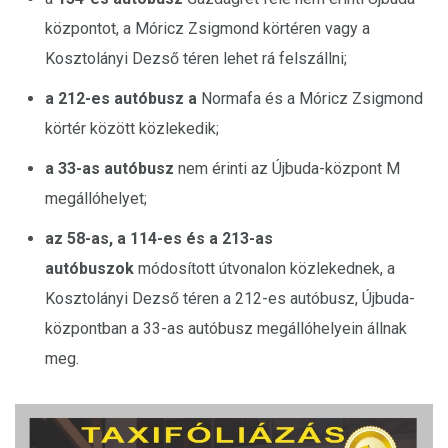
központot, a Móricz Zsigmond körtéren vagy a
Kosztolányi Dezső téren lehet rá felszállni;
a 212-es autóbusz a
Normafa és a Móricz Zsigmond
körtér között közlekedik;
a 33-as autóbusz
nem érinti az Újbuda-központ M
megállóhelyet;
az 58-as, a 114-es és a 213-as
autóbuszok
módosított útvonalon közlekednek, a
Kosztolányi Dezső téren a 212-es autóbusz, Újbuda-
központban a 33-as autóbusz megállóhelyein állnak
meg.