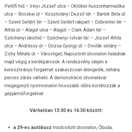
Petőfi híd – Irinyi József utca – Október huszonharmadika
utca – Bocskai út – Kosztolányi Dezső tér – Bartók Béla út
– Szent Gellért tér – Szent Gellért rakpart – Döbrentei tér –
Attila út – Alagút utca – Alagút – Clark Ádám tér –
Széchenyi lánchíd – Széchenyi István tér – József Attila
utca – Andrássy út – Dózsa György út – Dvořák sétány –
Zichy Mihály út – Városliget, Napozórét útvonalon haladnak
majd végig a kerékpárosok. A rendezvény idején a
keresztirányú forgalmat szakaszosan átengedik, néhány
perces zárás várható. A demonstráció útvonalával
megegyező nyomvonalon hosszabb időre korlátozzák a
gépjárműforgalmat.
Várhatóan 13:30 és 16:30 között:
a 29-es autóbusz
módosított útvonalon, Óbuda,