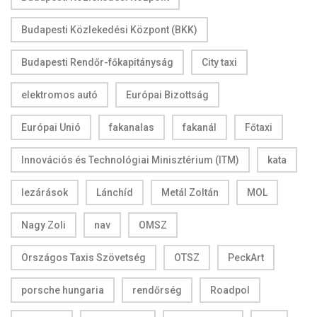
Budapesti Közlekedési Központ (BKK)
Budapesti Rendőr-főkapitányság
City taxi
elektromos autó
Európai Bizottság
Európai Unió
fakanalas
fakanál
Főtaxi
Innovációs és Technológiai Minisztérium (ITM)
kata
lezárások
Lánchíd
Metál Zoltán
MOL
Nagy Zoli
nav
OMSZ
Országos Taxis Szövetség
OTSZ
PeckArt
porsche hungaria
rendőrség
Roadpol