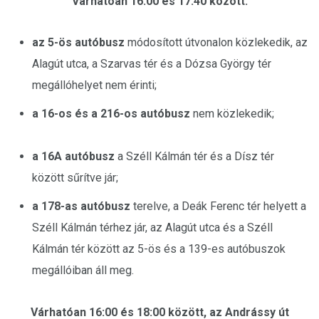
Várhatóan 16:00 és 17:40 között:
az 5-ös autóbusz
módosított útvonalon közlekedik, az
Alagút utca, a Szarvas tér és a Dózsa György tér
megállóhelyet nem érinti;
a 16-os és a 216-os autóbusz
nem közlekedik;
a 16A autóbusz
a Széll Kálmán tér és a Dísz tér
között sűrítve jár;
a 178-as autóbusz
terelve, a Deák Ferenc tér helyett a
Széll Kálmán térhez jár, az Alagút utca és a Széll
Kálmán tér között az 5-ös és a 139-es autóbuszok
megállóiban áll meg.
Várhatóan 16:00 és 18:00 között, az Andrássy út