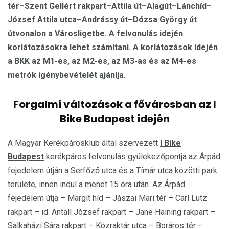
tér–Szent Gellért rakpart–Attila út–Alagút–Lánchíd–
József Attila utca–Andrássy út–Dózsa György út
útvonalon a Városligetbe. A felvonulás idején
korlátozásokra lehet számítani. A korlátozások idején
a BKK az M1-es, az M2-es, az M3-as és az M4-es
metrók igénybevételét ajánlja.
Forgalmi változások a fővárosban az I
Bike Budapest idején
A Magyar Kerékpárosklub által szervezett
I Bike
Budapest
kerékpáros felvonulás gyülekezőpontja az Árpád
fejedelem útján a Serfőző utca és a Tímár utca közötti park
területe, innen indul a menet 15 óra után. Az Árpád
fejedelem útja – Margit híd – Jászai Mari tér – Carl Lutz
rakpart – id. Antall József rakpart – Jane Haining rakpart –
Salkaházi Sára rakpart – Közraktár utca – Boráros tér –