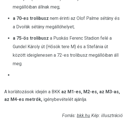
megállóiban állnak meg;
a 70-es trolibusz
nem érinti az Olof Palme sétány és
a Dvořák sétány megállóhelyet;
a 75-ös trolibusz
a Puskás Ferenc Stadion felé
a
Gundel Károly út (Hősök tere M) és a Stefánia út
között
ideiglenesen a 72-es trolibusz megállóiban áll
meg.
A korlátozások idején a BKK
az M1-es, M2-es, az M3-as,
az M4-es metrók,
igénybevételét ajánlja.
Forrás:
bkk.hu
Kép: illusztráció