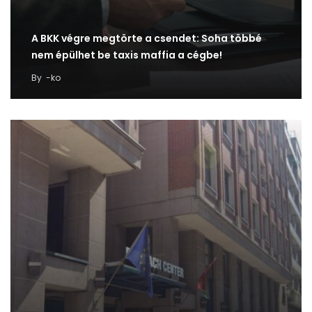
A BKK végre megtörte a csendet: Soha többé
nem épülhet be taxis maffia a cégbe!
By
-ko