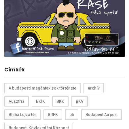
Címkék
A budapesti magántaxisok története
archív
Ausztria
BKIK
BKK
BKV
Blaha Lujza tér
BRFK
bti
Budapest Airport
Budapesti Közlekedési Központ