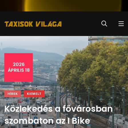
2026
ÁPRILIS 18
HÍREK
KIEMELT
Közlekedés a fővárosban
szombaton az I Bike