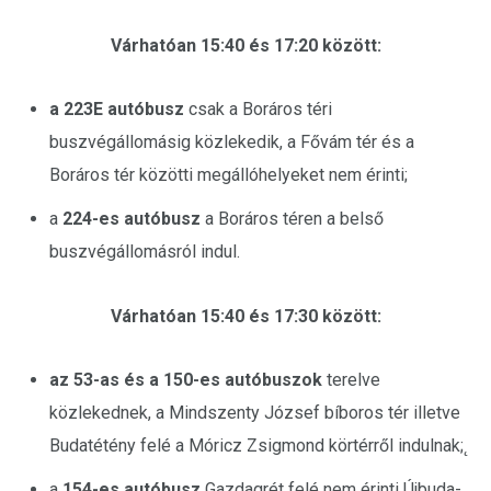
Várhatóan 15:40 és 17:20 között:
a 223E autóbusz
csak a Boráros téri
buszvégállomásig közlekedik, a Fővám tér és a
Boráros tér közötti megállóhelyeket nem érinti;
a
224-es autóbusz
a Boráros téren a belső
buszvégállomásról indul.
Várhatóan 15:40 és 17:30 között:
az 53-as és a 150-es autóbuszok
terelve
közlekednek, a Mindszenty József bíboros tér illetve
Budatétény felé a Móricz Zsigmond körtérről indulnak;˛
a
154-es autóbusz
Gazdagrét felé nem érinti Újbuda-