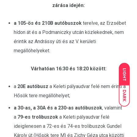
zárása idején:
a 105-ös és 210B autóbuszok
terelve, az Erzsébet
hídon át és a Podmaniczky utcán közlekednek, nem
érintik az Andrássy úti és az V. kerületi
megállóhelyeket.
Várhatóan 16:30 és 18:20 között:
LIGHT
a
20E autóbusz
a Keleti pályaudvar felé nem érinti a
DARK
Hősök tere megállóhelyet;
a 30-as, a 30A és a 230-as autóbuszok
, valamint
a
79-es trolibuszok
a Keleti pályaudvar felé
ideiglenesen a 72-es és 74-es trolibuszok Gundel
Károly út (Hősök tere M) és Zichy Géza utca közötti