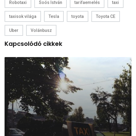
Robotaxi
Soós István
tarifaemelés
taxi
taxisok világa
Tesla
toyota
Toyota CE
Uber
Volánbusz
Kapcsolódó cikkek