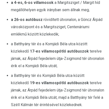
a 4-es, 6-os villamosok
a Margitsziget / Margit híd
megállóhelyen egyik irányban sem állnak meg;
a 26-os autóbusz
rövidített útvonalon, a Göncz Árpád
városközpont és a Margitsziget, Centenáriumi
emlékmű között közlekedik;
a Batthyány tér és a Komjádi Béla utca között
közlekedő
17-es villamospótló autóbuszok
terelve
járnak, az Árpád fejedelem útja-Zsigmond tér útvonalon
érik el a Komjádi Béla utcát;
a Batthyány tér és Komjádi Béla utca között
közlekedő
19-es villamospótló autóbuszok
terelve
járnak, az Árpád fejedelem útja-Zsigmond tér útvonalon
érik el a Komjádi Béla utcát, majd a Batthyány tér felé a
Széll Kálmán tér érintésével közlekednek.