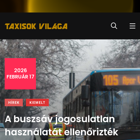
2026
FEBRUÁR 17
HÍREK
KIEMELT
A buszsáv jogosulatlan
használatát ellenőrizték