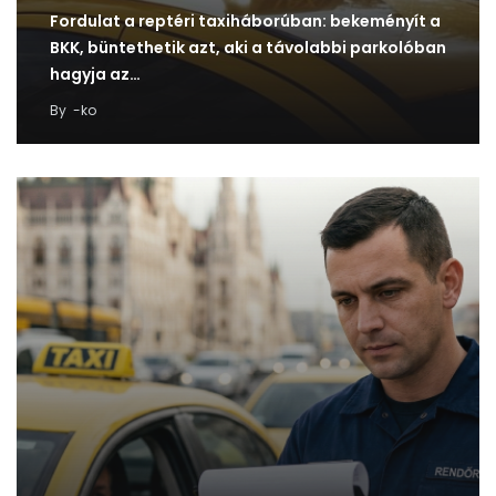
Fordulat a reptéri taxiháborúban: bekeményít a
BKK, büntethetik azt, aki a távolabbi parkolóban
hagyja az…
By
-ko