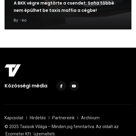
A BKK végre megtörte a csendet: Soha többé
nem épülhet be taxis maffia a cégbe!
By
-ko
Közösségi média
Kapcsolat
Hirdetés
Partnereink
Archívum
© 2025 Taxisok Világa – Minden jog fenntartva. Az oldalt az
Ecometer Kft.
üzemelteti.