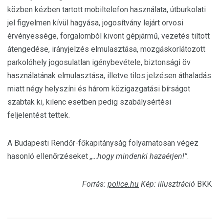
közben kézben tartott mobiltelefon használata, útburkolati
jel figyelmen kívül hagyása, jogosítvány lejárt orvosi
érvényessége, forgalomból kivont gépjármű, vezetés tiltott
átengedése, irányjelzés elmulasztása, mozgáskorlátozott
parkolóhely jogosulatlan igénybevétele, biztonsági öv
használatának elmulasztása, illetve tilos jelzésen áthaladás
miatt négy helyszíni és három közigazgatási bírságot
szabtak ki, kilenc esetben pedig szabálysértési
feljelentést tettek.
A Budapesti Rendőr-főkapitányság folyamatosan végez
hasonló ellenőrzéseket
„…hogy mindenki hazaérjen!”
.
Forrás:
police.hu
Kép: illusztráció
BKK