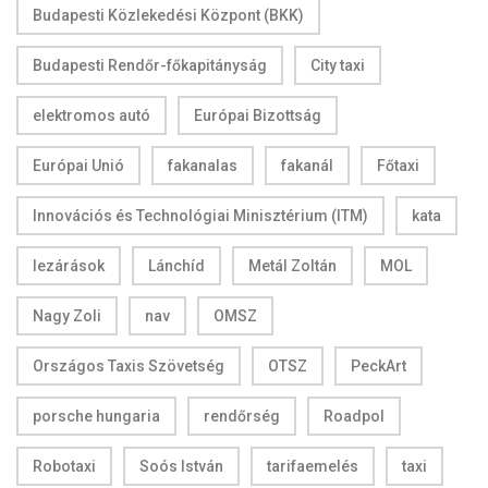
Budapesti Közlekedési Központ (BKK)
Budapesti Rendőr-főkapitányság
City taxi
elektromos autó
Európai Bizottság
Európai Unió
fakanalas
fakanál
Főtaxi
Innovációs és Technológiai Minisztérium (ITM)
kata
lezárások
Lánchíd
Metál Zoltán
MOL
Nagy Zoli
nav
OMSZ
Országos Taxis Szövetség
OTSZ
PeckArt
porsche hungaria
rendőrség
Roadpol
Robotaxi
Soós István
tarifaemelés
taxi