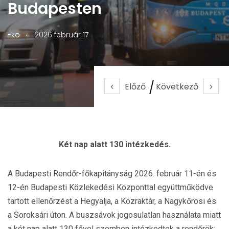
Budapesten
.
-ko
2026 február 17
Előző
Következő
Két nap alatt 130 intézkedés.
A Budapesti Rendőr-főkapitányság 2026. február 11-én és
12-én Budapesti Közlekedési Központtal együttműködve
tartott ellenőrzést a Hegyalja, a Közraktár, a Nagykőrösi és
a Soroksári úton. A buszsávok jogosulatlan használata miatt
a két nap alatt 130 fővel szemben intézkedtek a rendőrök: