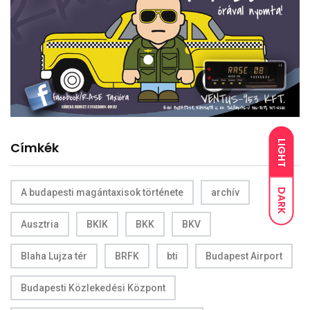
LIGHT
Címkék
DARK
A budapesti magántaxisok története
archív
Ausztria
BKIK
BKK
BKV
Blaha Lujza tér
BRFK
bti
Budapest Airport
Budapesti Közlekedési Központ