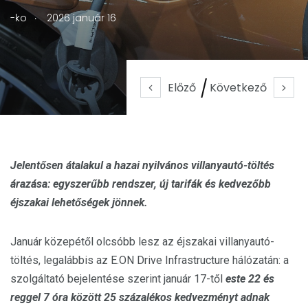
.
-ko
2026 január 16
Előző
Következő
Jelentősen átalakul a hazai nyilvános villanyautó-töltés
árazása: egyszerűbb rendszer, új tarifák és kedvezőbb
éjszakai lehetőségek jönnek.
Január közepétől olcsóbb lesz az éjszakai villanyautó-
töltés, legalábbis az E.ON Drive Infrastructure hálózatán: a
szolgáltató bejelentése szerint január 17-től
este 22 és
reggel 7 óra között 25 százalékos kedvezményt adnak