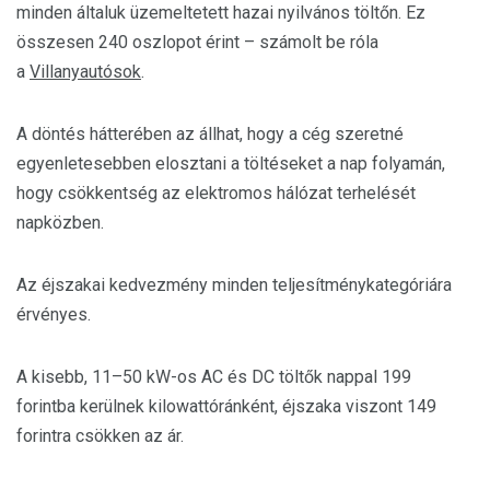
minden általuk üzemeltetett hazai nyilvános töltőn. Ez
összesen 240 oszlopot érint – számolt be róla
a
Villanyautósok
.
A döntés hátterében az állhat, hogy a cég szeretné
egyenletesebben elosztani a töltéseket a nap folyamán,
hogy csökkentség az elektromos hálózat terhelését
napközben.
Az éjszakai kedvezmény minden teljesítménykategóriára
érvényes.
A kisebb, 11–50 kW-os AC és DC töltők nappal 199
forintba kerülnek kilowattóránként, éjszaka viszont 149
forintra csökken az ár.