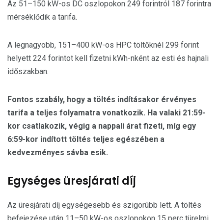
Az 51–150 kW-os DC oszlopokon 249 forintról 187 forintra
mérséklődik a tarifa.
A legnagyobb, 151–400 kW-os HPC töltőknél 299 forint
helyett 224 forintot kell fizetni kWh-nként az esti és hajnali
időszakban.
Fontos szabály, hogy a töltés indításakor érvényes
tarifa a teljes folyamatra vonatkozik. Ha valaki 21:59-
kor csatlakozik, végig a nappali árat fizeti, míg egy
6:59-kor indított töltés teljes egészében a
kedvezményes sávba esik.
Egységes üresjárati díj
Az üresjárati díj egységesebb és szigorúbb lett. A töltés
befejezése után 11–50 kW-os oszlopokon 15 perc türelmi