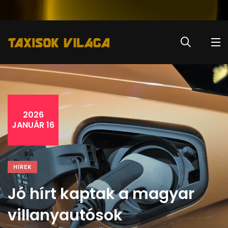
2026
JANUÁR 16
HÍREK
Jó hírt kaptak a magyar
villanyautósok