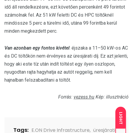
idő áll rendelkezésre, ezt követően percenként 49 forintot
számolnak fel. Az 51 kW feletti DC és HPC töltőknél
mindössze 5 perc a türelmi idő, utána 99 forintba kerül
minden megkezdett perc.
Van azonban egy fontos kivétel
: éjszaka a 11–50 kW-os AC
és DC töltőkön nem érvényes az üresjárati díj. Ez azt jelenti,
hogy aki este tíz után indít töltést egy ilyen oszlopon,
nyugodtan rajta hagyhatja az autót reggelig, nem kell
hajnalban felszabadítani a töltőt.
Forrás:
vezess.hu
Kép: illusztráció
LIGHT
Tags:
E.ON Drive Infrastructure
,
üresjárati