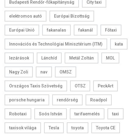
Budapesti Rendőr-főkapitányság
City taxi
elektromos autó
Európai Bizottság
Európai Unió
fakanalas
fakanál
Főtaxi
Innovációs és Technológiai Minisztérium (ITM)
kata
lezárások
Lánchíd
Metál Zoltán
MOL
Nagy Zoli
nav
OMSZ
Országos Taxis Szövetség
OTSZ
PeckArt
porsche hungaria
rendőrség
Roadpol
Robotaxi
Soós István
tarifaemelés
taxi
taxisok világa
Tesla
toyota
Toyota CE