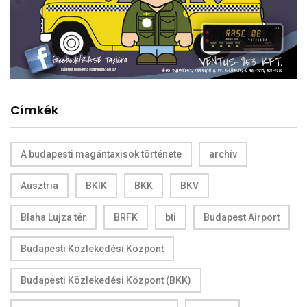
Címkék
A budapesti magántaxisok története
archív
Ausztria
BKIK
BKK
BKV
Blaha Lujza tér
BRFK
bti
Budapest Airport
Budapesti Közlekedési Központ
Budapesti Közlekedési Központ (BKK)