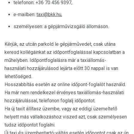
telefonon: +36 70 456 9397,
e-mailben:
taxi@bkk.hu
,
személyesen: a gépjárművizsgáló állomáson.
Kérjük, az utcán parkold le gépjárművedet, csak utána
keresd kollégáinkat az időpontfoglalással kapcsolatban a
műhelyben. Időpontfoglalásra már a taxiállomás-
használati hozzájárulásod lejárta előtt 30 nappal is van
lehetőséged.
Hosszabbítás esetén az online időpont-foglalót használd.
Ha már nem rendelkezel érvényes taxiállomás-használati
hozzájárulással, telefonon foglalj időpontot.
Ha új taxit állítasz üzembe, vagy az eddigi üzemeltető
helyett más vállalkozáshoz viszed azt, csak személyesen
tudsz időpontot foglalni.
Új taxi és üzembentartó-váltás esetén időpontot csak az ún.