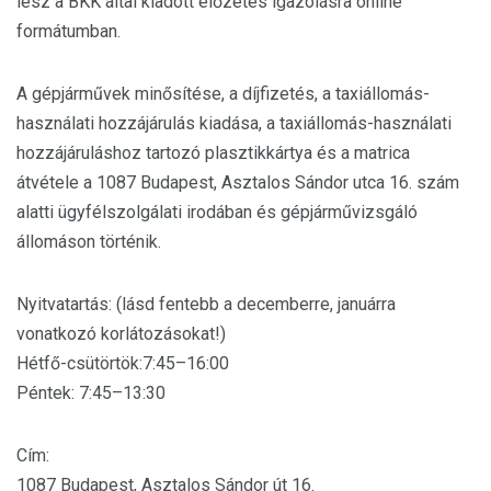
lesz a BKK által kiadott előzetes igazolásra online
formátumban.
A gépjárművek minősítése, a díjfizetés, a taxiállomás-
használati hozzájárulás kiadása, a taxiállomás-használati
hozzájáruláshoz tartozó plasztikkártya és a matrica
átvétele a 1087 Budapest, Asztalos Sándor utca 16. szám
alatti ügyfélszolgálati irodában és gépjárművizsgáló
állomáson történik.
Nyitvatartás: (lásd fentebb a decemberre, januárra
vonatkozó korlátozásokat!)
Hétfő-csütörtök:7:45–16:00
Péntek: 7:45–13:30
Cím:
1087 Budapest, Asztalos Sándor út 16.