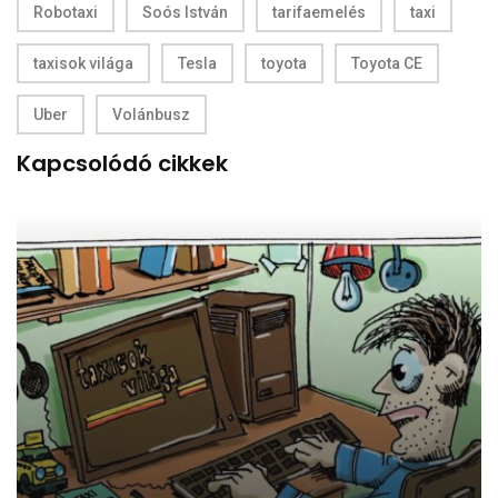
Robotaxi
Soós István
tarifaemelés
taxi
taxisok világa
Tesla
toyota
Toyota CE
Uber
Volánbusz
Kapcsolódó cikkek