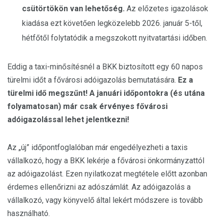
csütörtökön van lehetőség.
Az előzetes igazolások
kiadása ezt követően legközelebb 2026. január 5-től,
hétfőtől folytatódik a megszokott nyitvatartási időben.
Eddig a taxi-minősítésnél a BKK biztosított egy 60 napos
türelmi időt a fővárosi adóigazolás bemutatására.
Ez a
türelmi idő megszűnt!
A januári időpontokra (és utána
folyamatosan) már csak érvényes fővárosi
adóigazolással lehet jelentkezni!
Az „új” időpontfoglalóban már engedélyezheti a taxis
vállalkozó, hogy a BKK lekérje a fővárosi önkormányzattól
az adóigazolást. Ezen nyilatkozat megtétele előtt azonban
érdemes ellenőrizni az adószámlát. Az adóigazolás a
vállalkozó, vagy könyvelő által lekért módszere is tovább
használható.