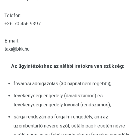
Telefon:
+36 70 456 9397
E-mail:
taxi@bkk.hu
Az ügyintézéshez az alábbi iratokra van szükség:
fővárosi adóigazolás (30 napnál nem régebbi);
tevékenységi engedély (darabszámos) és
tevékenységi engedély kivonat (rendszámos);
sárga rendszámos forgalmi engedély, ami az
üzembentartó nevére szól, sétáló papír esetén névre
szóló sárga vagy fehér rendszámos forgalmi engedély;