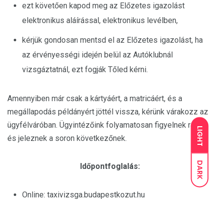
ezt követően kapod meg az Előzetes igazolást
elektronikus aláírással, elektronikus levélben,
kérjük gondosan mentsd el az Előzetes igazolást, ha
az érvényességi idején belül az Autóklubnál
vizsgáztatnál, ezt fogják Tőled kérni.
Amennyiben már csak a kártyáért, a matricáért, és a
megállapodás példányért jöttél vissza, kérünk várakozz az
ügyfélváróban. Ügyintézőink folyamatosan figyelnek rátok
LIGHT
és jeleznek a soron következőnek.
DARK
Időpontfoglalás:
Online: taxivizsga.budapestkozut.hu