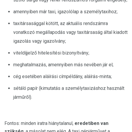
amennyiben már taxi, igazolólap a személytaxihoz;
taxitársasággal kötött, az aktuális rendszámra
vonatkozó megállapodás vagy taxitársaság által kiadott
igazolás vagy igazolvány;
viteldíjjelző hitelesítési bizonyítvány;
meghatalmazás, amennyiben más nevében jár el;
cég esetében aláírási címpéldány, aláírás-minta;
sétáló papír (kimutatás a személytaxizáshoz használt
járműről).
Fontos: minden iratra hiánytalanul,
eredetiben van
szükség
, a másolat nem elég. A taxi gépjárművet a