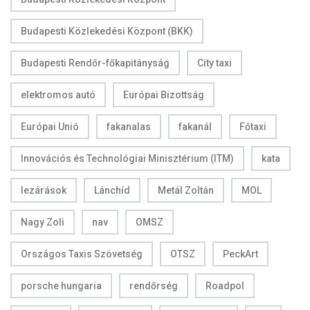
Budapesti Közlekedési Központ (BKK)
Budapesti Rendőr-főkapitányság
City taxi
elektromos autó
Európai Bizottság
Európai Unió
fakanalas
fakanál
Főtaxi
Innovációs és Technológiai Minisztérium (ITM)
kata
lezárások
Lánchíd
Metál Zoltán
MOL
Nagy Zoli
nav
OMSZ
Országos Taxis Szövetség
OTSZ
PeckArt
porsche hungaria
rendőrség
Roadpol