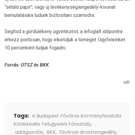
“sétáló papír”, vagy új tevékenységiengedély-kivonat
bemutatására tudunk biztosítani számodra.
Segítsd a gördülékeny ügyintézést, a lefoglalt időpontra
érkezz pontosan, hogy elkerüljük a tömeget. Ügyfeleinket
10 percenként tudjuk fogadni.
Forrás: OTSZ és BKK
-oli-
Tags:
A Budapest Főváros Kormányhivatala
Közlekedés Felügyeleti Főosztály
,
adóigazolás
,
BKK
,
fővárosi drosztengedély
,