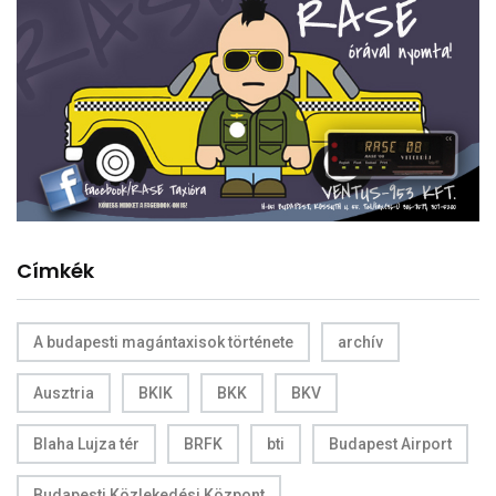
Címkék
A budapesti magántaxisok története
archív
Ausztria
BKIK
BKK
BKV
Blaha Lujza tér
BRFK
bti
Budapest Airport
Budapesti Közlekedési Központ