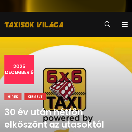
2025
DECEMBER 9
HÍREK
KIEMELT
30 év után hétfőn
elköszönt az utasoktól