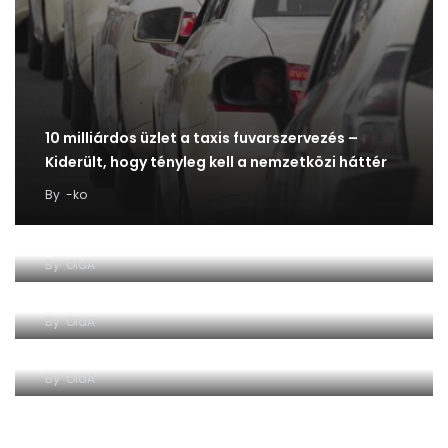
10 milliárdos üzlet a taxis fuvarszervezés –
Kiderült, hogy tényleg kell a nemzetközi háttér
By
-ko
A Taxisok Világa magazin archívumából…
By
OldA
A Taxisok Világa magazin archívumából…
By
OldA
A Taxisok Világa magazin archívumából…
By
OldA