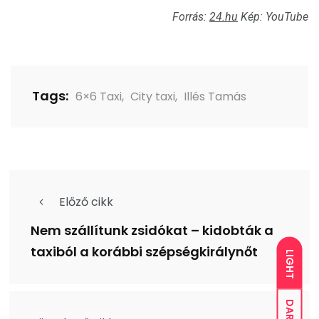
Forrás:
24.hu
Kép: YouTube
Tags:
6×6 Taxi
,
City taxi
,
Illés Tamás
Előző cikk
Nem szállítunk zsidókat – kidobták a
taxiból a korábbi szépségkirálynőt
LIGHT
DARK