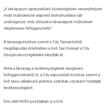
„
A taxispiacon tapasztalható tisztességtelen versenyhelyzet
miatt működésünk alapvető átstrukturálása vált
szükségessé, mely időszakra társaságunk működését
ideiglenesen felfüggesztette”.
A társaság közlése szerint a City Taxival kötött
megállapodás értelmében a 6×6 Taxi hívásait a City
diszpécserszolgálatára irányítják át.
Noha a társaság a tevékenységének ideiglenes
felfüggesztéséről írt, a City kapcsolódó közlése szerint a
6×6 taxis vállalkozói jelentős számban citysként folytatják
tevékenységüket.
Erre utalt hétfői posztjában is a 6×6: