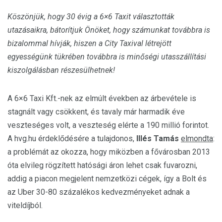
Köszönjük, hogy 30 évig a 6×6 Taxit választották
utazásaikra, bátorítjuk Önöket, hogy számunkat továbbra is
bizalommal hívják, hiszen a City Taxival létrejött
egyességünk tükrében továbbra is minőségi utasszállítási
kiszolgálásban részesülhetnek!
A 6×6 Taxi Kft.-nek az elmúlt években az árbevétele is
stagnált vagy csökkent, és tavaly már harmadik éve
veszteséges volt, a veszteség elérte a 190 millió forintot.
A hvg.hu érdeklődésére a tulajdonos,
Illés Tamás
elmondta
:
a problémát az okozza, hogy miközben a fővárosban 2013
óta elvileg rögzített hatósági áron lehet csak fuvarozni,
addig a piacon megjelent nemzetközi cégek, így a Bolt és
az Uber 30-80 százalékos kedvezményeket adnak a
viteldíjból.