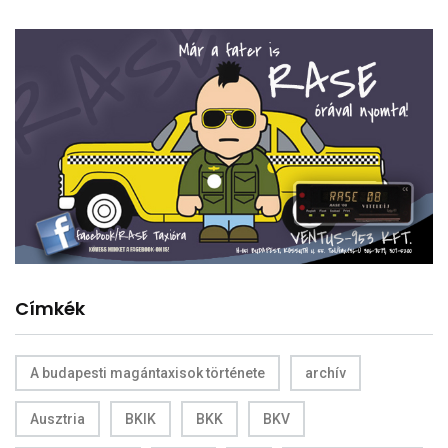
Címkék
A budapesti magántaxisok története
archív
Ausztria
BKIK
BKK
BKV