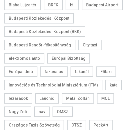
Blaha Lujza tér
BRFK
bti
Budapest Airport
Budapesti Közlekedési Központ
Budapesti Közlekedési Központ (BKK)
Budapesti Rendőr-főkapitányság
City taxi
elektromos autó
Európai Bizottság
Európai Unió
fakanalas
fakanál
Főtaxi
Innovációs és Technológiai Minisztérium (ITM)
kata
lezárások
Lánchíd
Metál Zoltán
MOL
Nagy Zoli
nav
OMSZ
Országos Taxis Szövetség
OTSZ
PeckArt