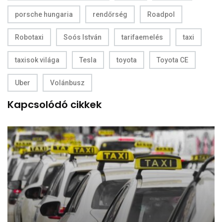
porsche hungaria
rendőrség
Roadpol
Robotaxi
Soós István
tarifaemelés
taxi
taxisok világa
Tesla
toyota
Toyota CE
Uber
Volánbusz
Kapcsolódó cikkek