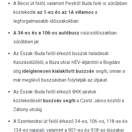
A Bécsi út felől, valamint Pestről Buda felé is sűrűbben
közlekedik
az 1-es és az 1A villamos
a
legforgalmasabb időszakokban.
A 34-es és a 106-os autóbusz
csúcsidőszakban
sűrűbben jár.
Az Észak-Buda felől érkező buszok haladását
Kaszásdűlőtől, a Búza utcai HÉV-átjárótól a Bogdáni
útig
ideiglenesen kialakított buszsáv
segíti, onnan a
már meglévő buszsávban folytatják az útjukat.
Az Észak-Buda felől érkező BKK-járatok
közlekedését
buszsáv segíti
a Czetz János köztől a
Záhony utcáig.
A Szentendrei út felől érkező 34-es, 106-os, 118-as és
134-es nappali, valamint a 901-es és 918-as éjszakai