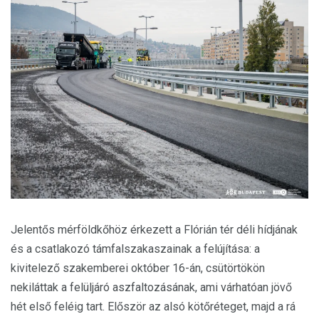
Jelentős mérföldkőhöz érkezett a Flórián tér déli hídjának
és a csatlakozó támfalszakaszainak a felújítása: a
kivitelező szakemberei október 16-án, csütörtökön
nekiláttak a felüljáró aszfaltozásának, ami várhatóan jövő
hét első feléig tart. Először az alsó kötőréteget, majd a rá