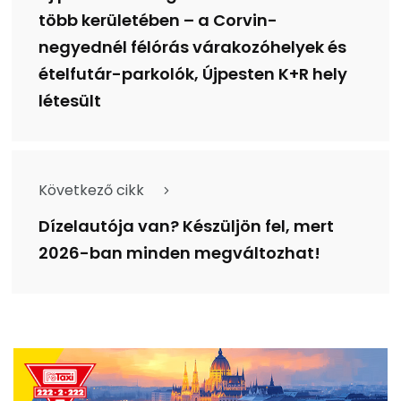
több kerületében – a Corvin-
negyednél félórás várakozóhelyek és
ételfutár-parkolók, Újpesten K+R hely
létesült
Következő cikk
Dízelautója van? Készüljön fel, mert
2026-ban minden megváltozhat!