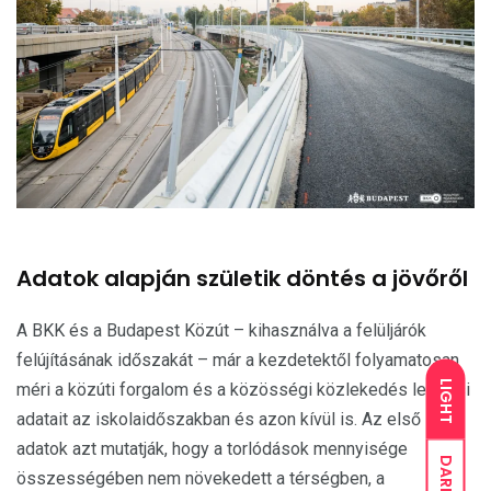
Adatok alapján születik döntés a jövőről
A BKK és a Budapest Közút – kihasználva a felüljárók
felújításának időszakát – már a kezdetektől folyamatosan
LIGHT
méri a közúti forgalom és a közösségi közlekedés lefutási
adatait az iskolaidőszakban és azon kívül is. Az első
adatok azt mutatják, hogy a torlódások mennyisége
DARK
összességében nem növekedett a térségben, a