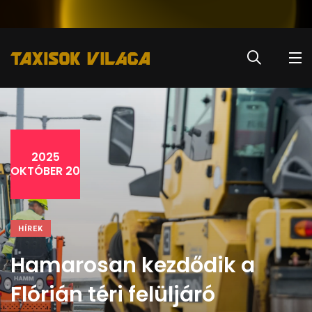
2025
OKTÓBER 20
HÍREK
Hamarosan kezdődik a
Flórián téri felüljáró