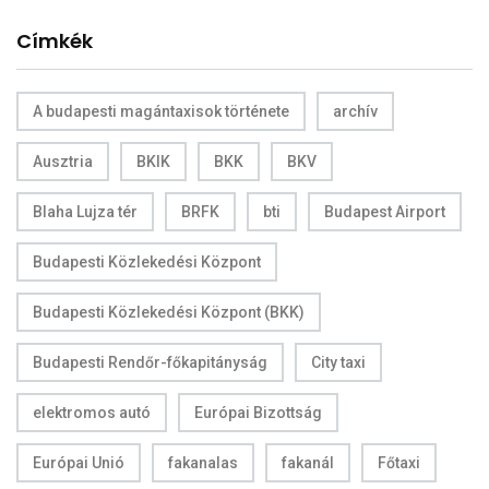
Címkék
A budapesti magántaxisok története
archív
Ausztria
BKIK
BKK
BKV
Blaha Lujza tér
BRFK
bti
Budapest Airport
Budapesti Közlekedési Központ
Budapesti Közlekedési Központ (BKK)
Budapesti Rendőr-főkapitányság
City taxi
elektromos autó
Európai Bizottság
Európai Unió
fakanalas
fakanál
Főtaxi