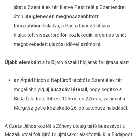
járat a Szentlélek tér, illetve Pest felé a Szentendrei
úton
ideiglenesen meghosszabbított
buszsávban
haladva, a Pacsirtamező utcánál
kialakított visszafordítón közlekedik, érdemes tehát
megnövekedett utazási idővel számolni.
Újabb elemként
a felüljáró északi hídjának felújítása alatt
az Árpád hídon a Népfürdő utcától a Szentlélek tér
megállóhelyig
új buszsáv létesül,
hogy segítse a
Buda felé tartó 34-es, 106-os és 226-os, valamint a
Margitszigetre közlekedő 26-os autóbusz haladását.
A Czetz János köztől a Záhony utcáig tartó buszsávot a
Mozaik utcai felüljáró felújításakor alakították ki a Budapest