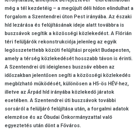
még a tél kezdetéig – a megújult déli hídon elindulhat a
forgalom a Szentendrei úton Pest irányába. Az északi
híd lezárása és felújításának ideje alatt továbbra is
buszsávok segítik a közösségi közlekedést. A Flórián
téri felüljárók rekonstrukciója jelenleg az egyik
legösszetettebb közúti felújítási projekt Budapesten,
amely a térség közlekedését hosszabb távon is érinti.
A Szentendrei úti ideiglenes buszsáv ebben az
időszakban jelentősen segíti a közösségi közlekedés
megbízható működését, különösen a H5-ös HÉV-hez,
illetve az Árpád híd irányába közlekedő járatok
esetében. A Szentendrei úti buszsávok további
sorsáról a felüljáró felújítása után, a forgalmi adatok
elemzése és az Óbudai Önkormányzattal való
egyeztetés után dönt a Főváros.