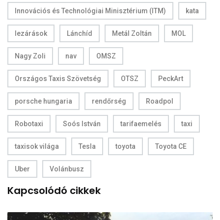
Innovációs és Technológiai Minisztérium (ITM)
kata
lezárások
Lánchíd
Metál Zoltán
MOL
Nagy Zoli
nav
OMSZ
Országos Taxis Szövetség
OTSZ
PeckArt
porsche hungaria
rendőrség
Roadpol
Robotaxi
Soós István
tarifaemelés
taxi
taxisok világa
Tesla
toyota
Toyota CE
Uber
Volánbusz
Kapcsolódó cikkek