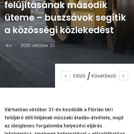
felújításának második
üteme – buszsávok segítik
a közösségi közlekedést
.
-ko
2025 október 20
Előző
Következő
Várhatóan október 31-én kezdődik a Flórián téri
felüljáró déli hídjának műszaki átadás-átvétele, majd
az ideiglenes forgalomba helyezési eljárás
lefolytatása, amelynek befejeztével – előreláthatóan