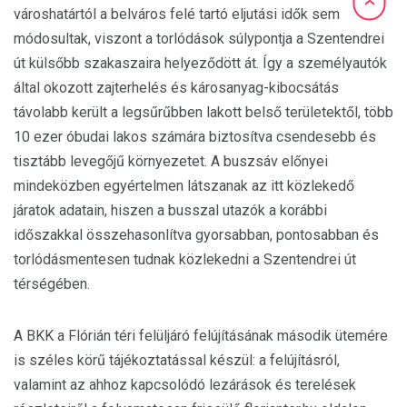
városhatártól a belváros felé tartó eljutási idők sem
módosultak, viszont a torlódások súlypontja a Szentendrei
út külsőbb szakaszaira helyeződött át. Így a személyautók
által okozott zajterhelés és károsanyag-kibocsátás
távolabb került a legsűrűbben lakott belső területektől, több
10 ezer óbudai lakos számára biztosítva csendesebb és
tisztább levegőjű környezetet. A buszsáv előnyei
mindeközben egyértelmen látszanak az itt közlekedő
járatok adatain, hiszen a busszal utazók a korábbi
időszakkal összehasonlítva gyorsabban, pontosabban és
torlódásmentesen tudnak közlekedni a Szentendrei út
térségében.
A BKK a Flórián téri felüljáró felújításának második ütemére
is széles körű tájékoztatással készül: a felújításról,
valamint az ahhoz kapcsolódó lezárások és terelések