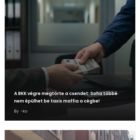
A BKK végre megtörte a csendet: Soha többé
nem épülhet be taxis maffia a cégbe!
By
-ko