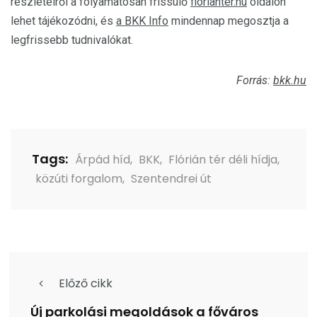
részleteiről a folyamatosan frissülő
florianter.hu
oldalon
lehet tájékozódni, és
a BKK Info
mindennap megosztja a
legfrissebb tudnivalókat.
Forrás:
bkk.hu
Tags:
Árpád híd
,
BKK
,
Flórián tér déli hídja
,
közúti forgalom
,
Szentendrei út
Előző cikk
Új parkolási megoldások a főváros