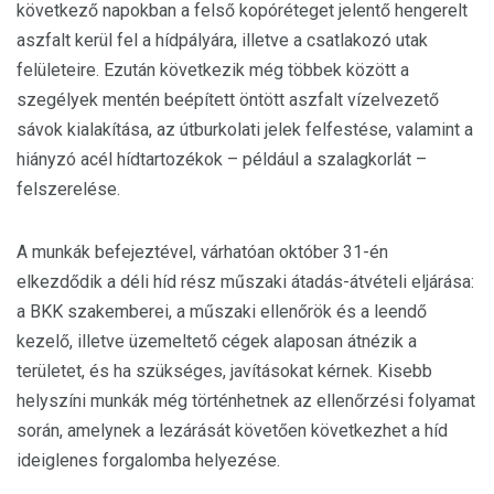
következő napokban a felső kopóréteget jelentő hengerelt
aszfalt kerül fel a hídpályára, illetve a csatlakozó utak
felületeire. Ezután következik még többek között a
szegélyek mentén beépített öntött aszfalt vízelvezető
sávok kialakítása, az útburkolati jelek felfestése, valamint a
hiányzó acél hídtartozékok – például a szalagkorlát –
felszerelése.
A munkák befejeztével, várhatóan október 31-én
elkezdődik a déli híd rész műszaki átadás-átvételi eljárása:
a BKK szakemberei, a műszaki ellenőrök és a leendő
kezelő, illetve üzemeltető cégek alaposan átnézik a
területet, és ha szükséges, javításokat kérnek. Kisebb
helyszíni munkák még történhetnek az ellenőrzési folyamat
során, amelynek a lezárását követően következhet a híd
ideiglenes forgalomba helyezése.