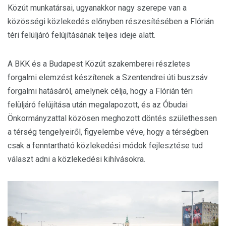
Közút munkatársai, ugyanakkor nagy szerepe van a
közösségi közlekedés előnyben részesítésében a Flórián
téri felüljáró felújításának teljes ideje alatt.
A BKK és a Budapest Közút szakemberei részletes
forgalmi elemzést készítenek a Szentendrei úti buszsáv
forgalmi hatásáról, amelynek célja, hogy a Flórián téri
felüljáró felújítása után megalapozott, és az Óbudai
Önkormányzattal közösen meghozott döntés születhessen
a térség tengelyeiről, figyelembe véve, hogy a térségben
csak a fenntartható közlekedési módok fejlesztése tud
választ adni a közlekedési kihívásokra.