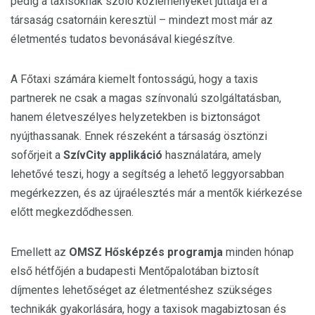
pedig a taxisoknak szóló közleményeket juttatja el a
társaság csatornáin keresztül – mindezt most már az
életmentés tudatos bevonásával kiegészítve.
A Főtaxi számára kiemelt fontosságú, hogy a taxis
partnerek ne csak a magas színvonalú szolgáltatásban,
hanem életveszélyes helyzetekben is biztonságot
nyújthassanak. Ennek részeként a társaság ösztönzi
sofőrjeit a
SzívCity applikáció
használatára, amely
lehetővé teszi, hogy a segítség a lehető leggyorsabban
megérkezzen, és az újraélesztés már a mentők kiérkezése
előtt megkezdődhessen.
Emellett az
OMSZ Hősképzés programja
minden hónap
első hétfőjén a budapesti Mentőpalotában biztosít
díjmentes lehetőséget az életmentéshez szükséges
technikák gyakorlására, hogy a taxisok magabiztosan és