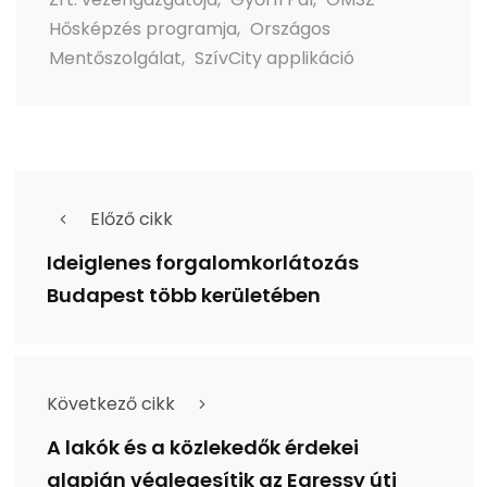
Hősképzés programja
,
Országos
Mentőszolgálat
,
SzívCity applikáció
Előző cikk
Ideiglenes forgalomkorlátozás
Budapest több kerületében
Következő cikk
A lakók és a közlekedők érdekei
alapján véglegesítik az Egressy úti