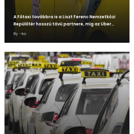
A Főtaxi továbbra is a Liszt Ferenc Nemzetközi
Repülőtér hosszú távú partnere, míg az Uber…
By
-ko