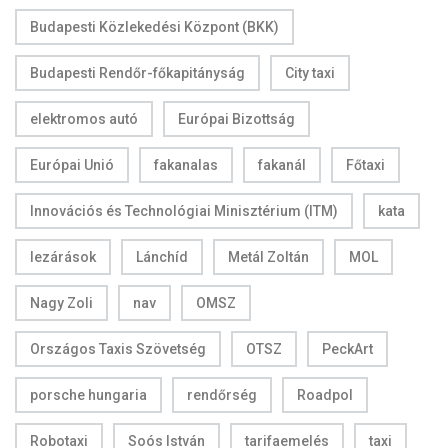
Budapesti Közlekedési Központ (BKK)
Budapesti Rendőr-főkapitányság
City taxi
elektromos autó
Európai Bizottság
Európai Unió
fakanalas
fakanál
Főtaxi
Innovációs és Technológiai Minisztérium (ITM)
kata
lezárások
Lánchíd
Metál Zoltán
MOL
Nagy Zoli
nav
OMSZ
Országos Taxis Szövetség
OTSZ
PeckArt
porsche hungaria
rendőrség
Roadpol
Robotaxi
Soós István
tarifaemelés
taxi