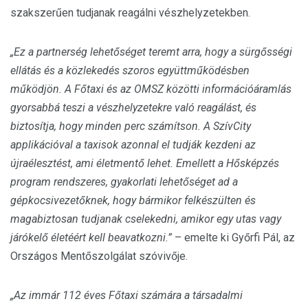
szakszerűen tudjanak reagálni vészhelyzetekben.
„Ez a partnerség lehetőséget teremt arra, hogy a sürgősségi
ellátás és a közlekedés szoros együttműködésben
működjön. A Főtaxi és az OMSZ közötti információáramlás
gyorsabbá teszi a vészhelyzetekre való reagálást, és
biztosítja, hogy minden perc számítson. A SzívCity
applikációval a taxisok azonnal el tudják kezdeni az
újraélesztést, ami életmentő lehet. Emellett a Hősképzés
program rendszeres, gyakorlati lehetőséget ad a
gépkocsivezetőknek, hogy bármikor felkészülten és
magabiztosan tudjanak cselekedni, amikor egy utas vagy
járókelő életéért kell beavatkozni.”
– emelte ki Győrfi Pál, az
Országos Mentőszolgálat szóvivője.
„Az immár 112 éves Főtaxi számára a társadalmi