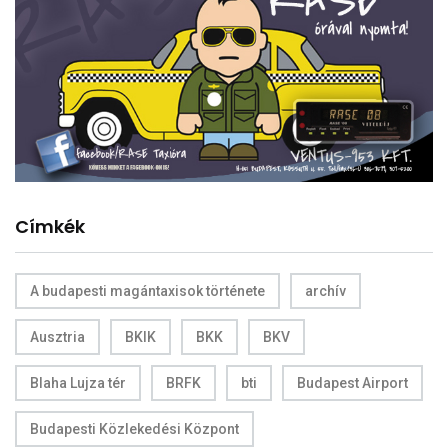
Címkék
A budapesti magántaxisok története
archív
Ausztria
BKIK
BKK
BKV
Blaha Lujza tér
BRFK
bti
Budapest Airport
Budapesti Közlekedési Központ