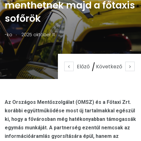
menthetnek majd a főtaxis
sofőrök
.
-ko
2025 október 11
Előző
Következő
Az Országos Mentőszolgálat (OMSZ) és a Főtaxi Zrt.
korábbi együttműködése most új tartalmakkal egészül
ki, hogy a fővárosban még hatékonyabban támogassák
egymás munkáját. A partnerség ezentúl nemcsak az
információáramlás gyorsítására épül, hanem az