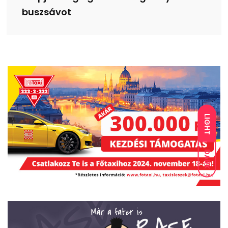
buszsávot
LIGHT
DARK