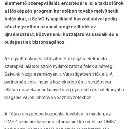
életmentő szerepvállalás erősítésére is: a taxisofőrök
a Hősképzés program keretében tovább mélyíthetik
tudásukat, a SzívCity applikáció használatával pedig
vészhelyzetben azonnal megkezdhetik az
újraélesztést, közvetlenül hozzájárulva utasaik és a
budapestiek biztonságához.
Az együttműködés kibővítését szolgáló életmentő
szerepvállalásról szóló nyilatkozatot a felek a hétvégi
Szívünk Napja eseményen, a Városligetben írták alá. A
partnerség célja, hogy a közlekedés és a sürgősségi
ellátás összekapcsolásával még gyorsabb és hatékonyabb
reagálás váljon lehetővé vészhelyzetekben.
A Főtaxi diszpécserközpontja továbbra is minden, az
OMSZ számára hasznos információt közvetít, az OMSZ