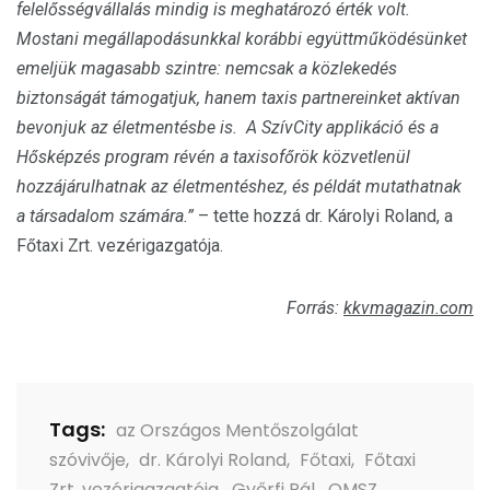
felelősségvállalás mindig is meghatározó érték volt.
Mostani megállapodásunkkal korábbi együttműködésünket
emeljük magasabb szintre: nemcsak a közlekedés
biztonságát támogatjuk, hanem taxis partnereinket aktívan
bevonjuk az életmentésbe is. A SzívCity applikáció és a
Hősképzés program révén a taxisofőrök közvetlenül
hozzájárulhatnak az életmentéshez, és példát mutathatnak
a társadalom számára.”
– tette hozzá dr. Károlyi Roland, a
Főtaxi Zrt. vezérigazgatója.
Forrás:
kkvmagazin.com
Tags:
az Országos Mentőszolgálat
szóvivője
,
dr. Károlyi Roland
,
Főtaxi
,
Főtaxi
Zrt. vezérigazgatója
,
Győrfi Pál
,
OMSZ