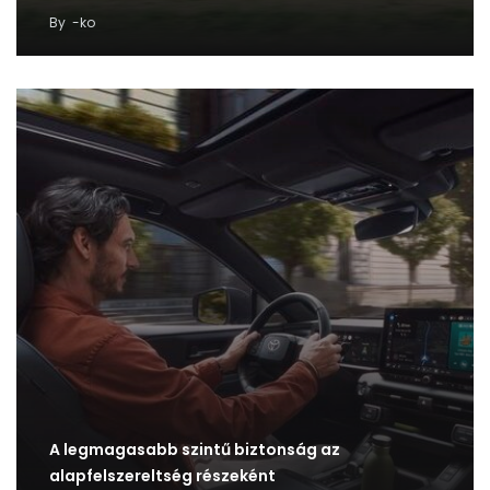
By
-ko
A legmagasabb szintű biztonság az
alapfelszereltség részeként