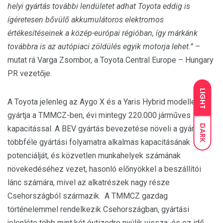
helyi gyártás további lendületet adhat Toyota eddig is
ígéretesen bővülő akkumulátoros elektromos
értékesítéseinek a közép-európai régióban, így márkánk
továbbra is az autópiaci zöldülés egyik motorja lehet.” –
mutat rá Varga Zsombor, a Toyota Central Europe – Hungary
PR vezetője.
LIGHT
A Toyota jelenleg az Aygo X és a Yaris Hybrid modelleket
gyártja a TMMCZ-ben, évi mintegy 220.000 járműves
DARK
kapacitással. A BEV gyártás bevezetése növeli a gyár
többféle gyártási folyamatra alkalmas kapacitásának
potenciálját, és közvetlen munkahelyek számának
növekedéséhez vezet, hasonló előnyökkel a beszállítói
lánc számára, mivel az alkatrészek nagy része
Csehországból származik. A TMMCZ gazdag
történelemmel rendelkezik Csehországban, gyártási
jelenléte több mint két évtizedre nyúlik vissza, és ez idő