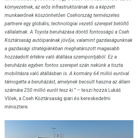
környezetnek, az erős infrastruktúrának és a képzett
munkaerőnek köszönhetően Csehország természetes
partnere egy globális, technológiai vezető szerepet betöltő
vállalatnak. A Toyota beruházása döntő fontosságú a Cseh
Köztársaság autóiparának jövője, valamint gazdaságunknak
a gazdasági stratégiánkban meghatározott magasabb
hozzáadott értékre való átállása szempontjából. Ez a
beruházás egyben fontos szerepet szán nekünk a tiszta
mobilitásra való átállásban is. A kormány 64 millió euróval
támogatta a beruházást, amelynek becsült haszna az állam
számára 250 millió eurót tesz ki.”
– teszi hozzá Lukáš
Vlček, a Cseh Köztársaság ipari és kereskedelmi
minisztere.