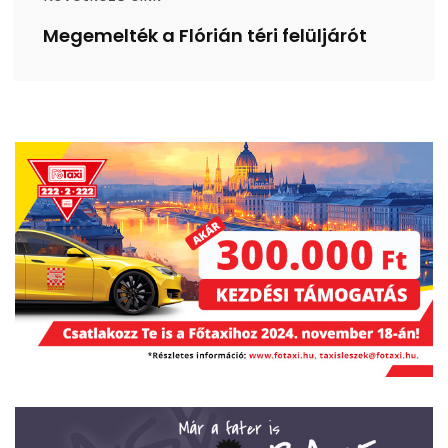
Megemelték a Flórián téri felüljárót