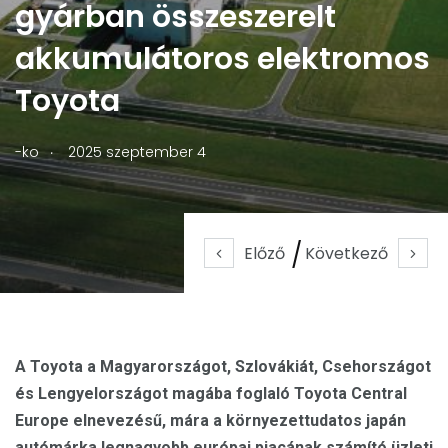
gyárban összeszerelt
akkumulátoros elektromos
Toyota
.
-ko
2025 szeptember 4
Előző
Következő
A Toyota a Magyarországot, Szlovákiát, Csehországot
és Lengyelországot magába foglaló Toyota Central
Europe elnevezésű, mára a környezettudatos japán
autómárka legnagyobb európai piacának számító üzleti