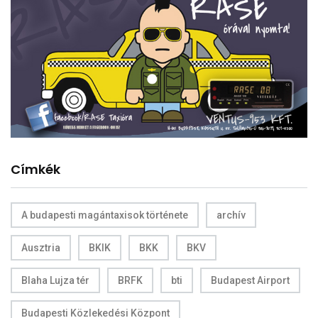
Címkék
A budapesti magántaxisok története
archív
Ausztria
BKIK
BKK
BKV
Blaha Lujza tér
BRFK
bti
Budapest Airport
Budapesti Közlekedési Központ