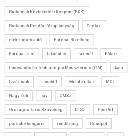
Budapesti Közlekedési Központ (BKK)
Budapesti Rendőr-főkapitányság
City taxi
elektromos autó
Európai Bizottság
Európai Unió
fakanalas
fakanál
Főtaxi
Innovációs és Technológiai Minisztérium (ITM)
kata
lezárások
Lánchíd
Metál Zoltán
MOL
Nagy Zoli
nav
OMSZ
Országos Taxis Szövetség
OTSZ
PeckArt
porsche hungaria
rendőrség
Roadpol