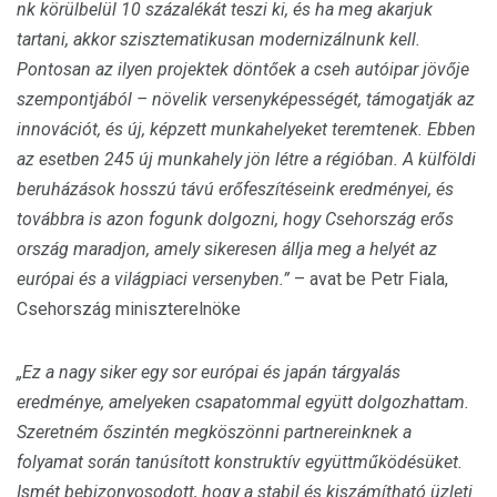
nk körülbelül 10 százalékát teszi ki, és ha meg akarjuk
tartani, akkor szisztematikusan modernizálnunk kell.
Pontosan az ilyen projektek döntőek a cseh autóipar jövője
szempontjából – növelik versenyképességét, támogatják az
innovációt, és új, képzett munkahelyeket teremtenek. Ebben
az esetben 245 új munkahely jön létre a régióban. A külföldi
beruházások hosszú távú erőfeszítéseink eredményei, és
továbbra is azon fogunk dolgozni, hogy Csehország erős
ország maradjon, amely sikeresen állja meg a helyét az
európai és a világpiaci versenyben.”
– avat be Petr Fiala,
Csehország miniszterelnöke
„Ez a nagy siker egy sor európai és japán tárgyalás
eredménye, amelyeken csapatommal együtt dolgozhattam.
Szeretném őszintén megköszönni partnereinknek a
folyamat során tanúsított konstruktív együttműködésüket.
Ismét bebizonyosodott, hogy a stabil és kiszámítható üzleti