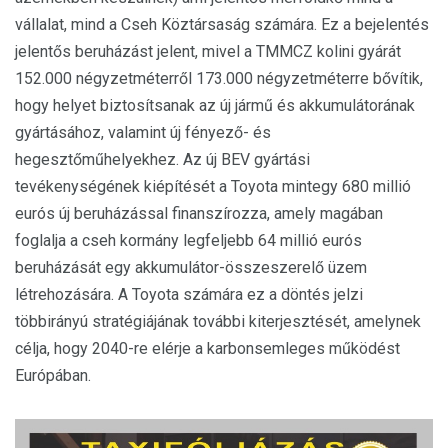
vállalat, mind a Cseh Köztársaság számára. Ez a bejelentés
jelentős beruházást jelent, mivel a TMMCZ kolini gyárát
152.000 négyzetméterről 173.000 négyzetméterre bővítik,
hogy helyet biztosítsanak az új jármű és akkumulátorának
gyártásához, valamint új fényező- és
hegesztőműhelyekhez. Az új BEV gyártási
tevékenységének kiépítését a Toyota mintegy 680 millió
eurós új beruházással finanszírozza, amely magában
foglalja a cseh kormány legfeljebb 64 millió eurós
beruházását egy akkumulátor-összeszerelő üzem
létrehozására. A Toyota számára ez a döntés jelzi
többirányú stratégiájának további kiterjesztését, amelynek
célja, hogy 2040-re elérje a karbonsemleges működést
Európában.