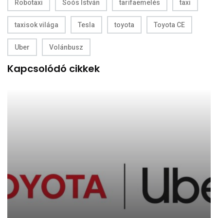
Robotaxi
Soós István
tarifaemelés
taxi
taxisok világa
Tesla
toyota
Toyota CE
Uber
Volánbusz
Kapcsolódó cikkek