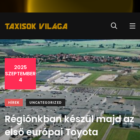
2025
SZEPTEMBER
4
HÍREK
UNCATEGORIZED
Régiónkban készül majd az
első európai Toyota