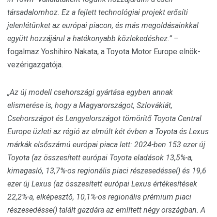
társadalomhoz. Ez a fejlett technológiai projekt erősíti
jelenlétünket az európai piacon, és más megoldásainkkal
együtt hozzájárul a hatékonyabb közlekedéshez.”
–
fogalmaz Yoshihiro Nakata, a Toyota Motor Europe elnök-
vezérigazgatója.
„Az új modell csehországi gyártása egyben annak
elismerése is, hogy a Magyarországot, Szlovákiát,
Csehországot és Lengyelországot tömörítő Toyota Central
Europe üzleti az régió az elmúlt két évben a Toyota és Lexus
márkák elsőszámú európai piaca lett: 2024-ben 153 ezer új
Toyota (az összesített európai Toyota eladások 13,5%-a,
kimagasló, 13,7%-os regionális piaci részesedéssel) és 19,6
ezer új Lexus (az összesített európai Lexus értékesítések
22,2%-a, elképesztő, 10,1%-os regionális prémium piaci
részesedéssel) talált gazdára az említett négy országban. A