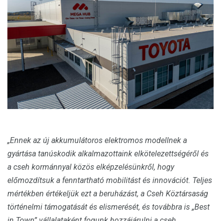
„Ennek az új akkumulátoros elektromos modellnek a
gyártása tanúskodik alkalmazottaink elkötelezettségéről és
a cseh kormánnyal közös elképzelésünkről, hogy
előmozdítsuk a fenntartható mobilitást és innovációt. Teljes
mértékben értékeljük ezt a beruházást, a Cseh Köztársaság
történelmi támogatását és elismerését, és továbbra is „Best
in Town” vállalataként fogunk hozzájárulni a cseh