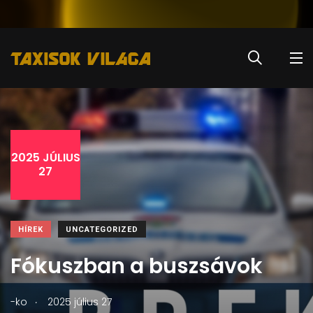
2025 JÚLIUS
27
HÍREK
UNCATEGORIZED
Fókuszban a buszsávok
.
-ko
2025 július 27