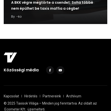
A BKK végre megtörte a csendet: Soha többé
nem épülhet be taxis maffia a cégbe!
By
-ko
Közösségi média
Kapcsolat
Hirdetés
Partnereink
Archívum
© 2025 Taxisok Világa – Minden jog fenntartva. Az oldalt az
Ecometer Kft.
üzemelteti.