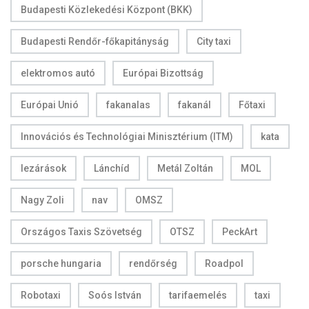
Budapesti Közlekedési Központ (BKK)
Budapesti Rendőr-főkapitányság
City taxi
elektromos autó
Európai Bizottság
Európai Unió
fakanalas
fakanál
Főtaxi
Innovációs és Technológiai Minisztérium (ITM)
kata
lezárások
Lánchíd
Metál Zoltán
MOL
Nagy Zoli
nav
OMSZ
Országos Taxis Szövetség
OTSZ
PeckArt
porsche hungaria
rendőrség
Roadpol
Robotaxi
Soós István
tarifaemelés
taxi