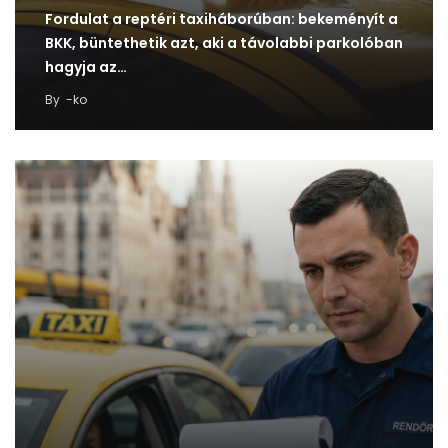
Fordulat a reptéri taxiháborúban: bekeményít a
BKK, büntethetik azt, aki a távolabbi parkolóban
hagyja az…
By
-ko