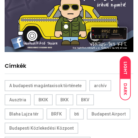
LIGHT
Címkék
DARK
A budapesti magántaxisok története
archív
Ausztria
BKIK
BKK
BKV
Blaha Lujza tér
BRFK
bti
Budapest Airport
Budapesti Közlekedési Központ