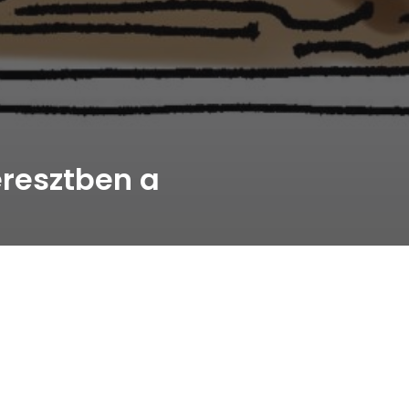
eresztben a
Előző
Következő