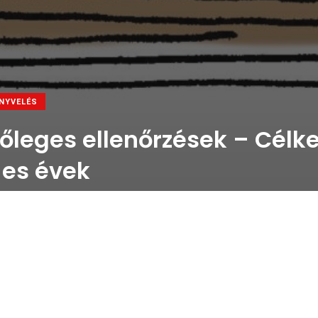
NYVELÉS
leges ellenőrzések – Célk
-es évek