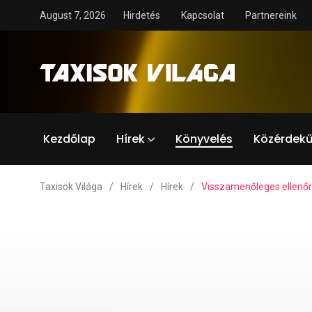
August 7, 2026
Hirdetés
Kapcsolat
Partnereink
Kezdőlap
Hírek
Könyvelés
Közérdekű
Taxisok Világa
/
Hírek
/
Hírek
/
Visszamenőleges ellenőr