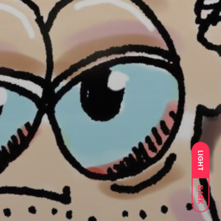
LIGHT
DARK