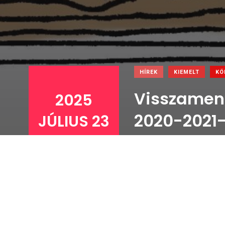
HÍREK
KIEMELT
KÖ
Visszamenő
2025
2020-2021
JÚLIUS 23
.
-ko
2025 július 23