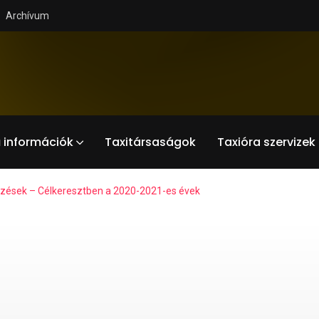
Archívum
 információk
Taxitársaságok
Taxióra szervizek
zések – Célkeresztben a 2020-2021-es évek