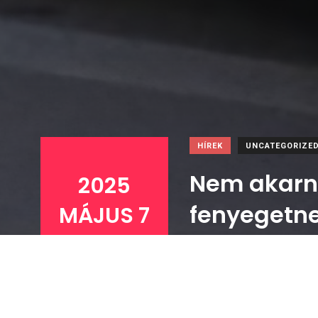
HÍREK
UNCATEGORIZE
Nem akarna
2025
fenyegetne
MÁJUS 7
.
-ko
2025 május 7