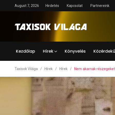
August 7, 2026
Hirdetés
Kapcsolat
Partnereink
Kezdőlap
Hírek
Könyvelés
Közérdekű
Taxisok Világa
/
Hírek
/
Hírek
/
Nem akarnak részegeket s