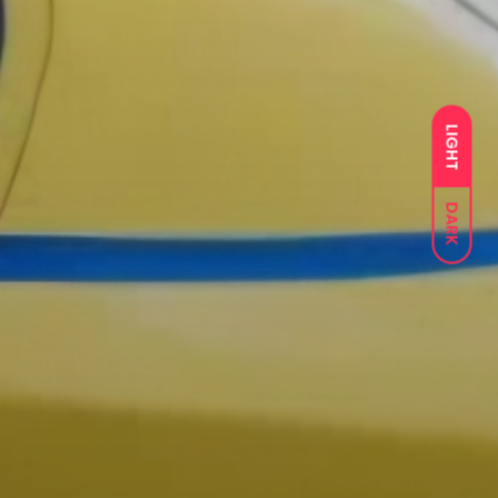
LIGHT
DARK