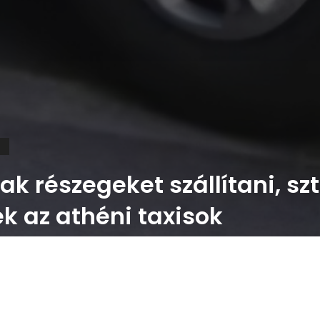
D
k részegeket szállítani, szt
k az athéni taxisok