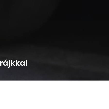
rájkkal
Előző
Következő