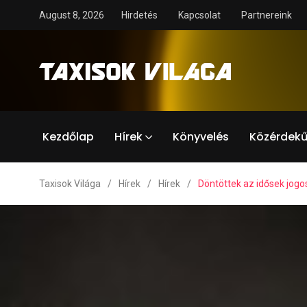
August 8, 2026
Hirdetés
Kapcsolat
Partnereink
Kezdőlap
Hírek
Könyvelés
Közérdekű
Taxisok Világa
/
Hírek
/
Hírek
/
Döntöttek az idősek jogos