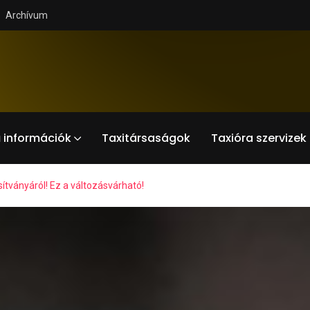
Archívum
 információk
Taxitársaságok
Taxióra szervizek
ítványáról! Ez a változásvárható!