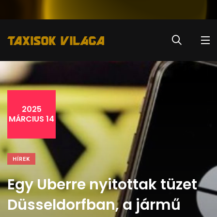
2025
MÁRCIUS 14
HÍREK
Egy Uberre nyitottak tüzet
Düsseldorfban, a jármű