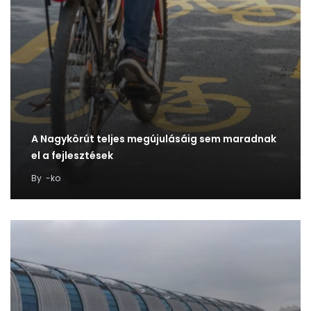
A Nagykörút teljes megújulásáig sem maradnak
el a fejlesztések
By
-ko