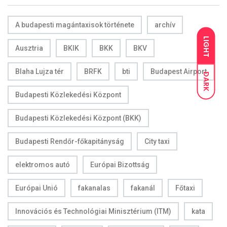
A budapesti magántaxisok története
archív
LIGHT
Ausztria
BKIK
BKK
BKV
Blaha Lujza tér
BRFK
bti
Budapest Airport
DARK
Budapesti Közlekedési Központ
Budapesti Közlekedési Központ (BKK)
Budapesti Rendőr-főkapitányság
City taxi
elektromos autó
Európai Bizottság
Európai Unió
fakanalas
fakanál
Főtaxi
Innovációs és Technológiai Minisztérium (ITM)
kata