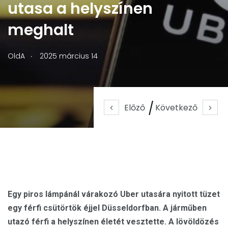
utasa a helyszínen
meghalt
.
OldA
2025 március 14
Előző
Következő
Egy piros lámpánál várakozó Uber utasára nyitott tüzet
egy férfi csütörtök éjjel Düsseldorfban. A járműben
utazó férfi a helyszínen életét vesztette. A lövöldözés