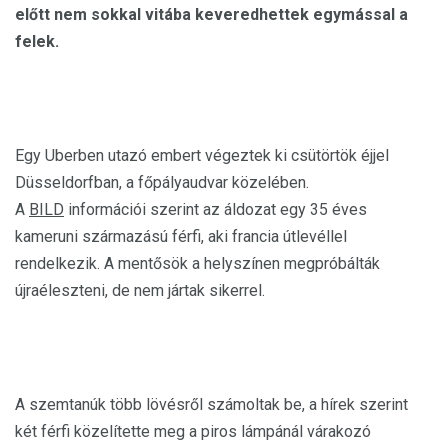
előtt nem sokkal vitába keveredhettek egymással a
felek.
Egy Uberben utazó embert végeztek ki csütörtök éjjel
Düsseldorfban, a főpályaudvar közelében.
A
BILD
információi szerint az áldozat egy 35 éves
kameruni származású férfi, aki francia útlevéllel
rendelkezik. A mentősök a helyszínen megpróbálták
újraéleszteni, de nem jártak sikerrel.
A szemtanúk több lövésről számoltak be, a hírek szerint
két férfi közelítette meg a piros lámpánál várakozó