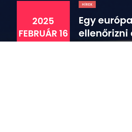
HÍREK
Egy európa
2025
ellenőrizn
FEBRUÁR 16
.
OldA
2025 február 16
Február 17., hétfőtől egy európai akció kereté
rendőrség az utakon. Az egész országra kiterj
autóbuszokra, illetve azok vezetőire fog fókusz