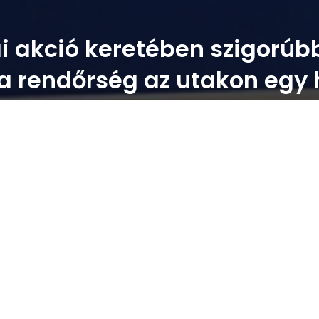
i akció keretében szigorúb
i a rendőrség az utakon egy 
ben egy héten át fokozott ellenőrzésbe kezd a
edő akció főleg a tehergépjárművekre,
álni.