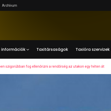
Archívum
 információk
Taxitársaságok
Taxióra szervizek
ben szigorúbban fog ellenőrizni a rendőrség az utakon egy héten át