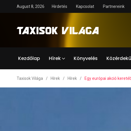
August 8, 2026
Hirdetés
Kapcsolat
Partnereink
Kezdőlap
Hírek
Könyvelés
Közérdekű
Taxisok Világa
/
Hírek
/
Hírek
/
Egy európai akció kereté