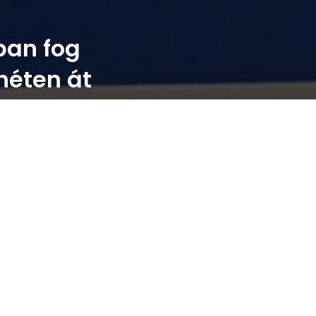
ban fog
héten át
Előző
Következő