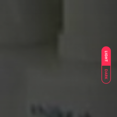
LIGHT
DARK