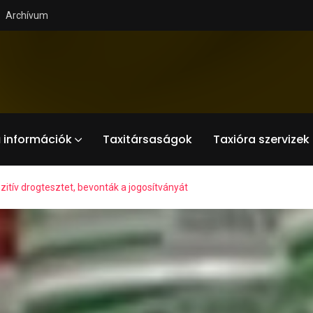
Archívum
 információk
Taxitársaságok
Taxióra szervizek
ozitív drogtesztet, bevonták a jogosítványát