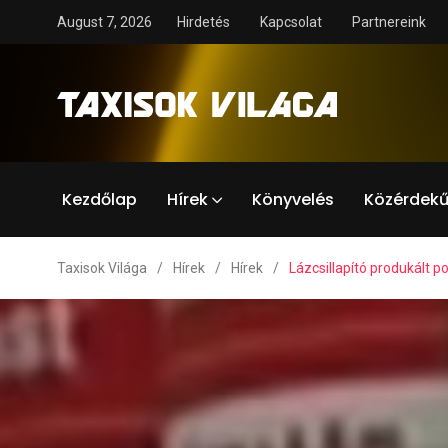
August 7, 2026
Hirdetés
Kapcsolat
Partnereink
Kezdőlap
Hírek
Könyvelés
Közérdekű
Taxisok Világa
/
Hírek
/
Hírek
/
Lázcsillapító produkált p