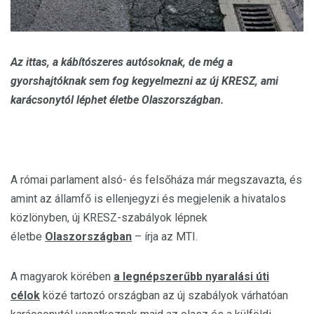
Az ittas, a kábítószeres autósoknak, de még a
gyorshajtóknak sem fog kegyelmezni az új KRESZ, ami
karácsonytól léphet életbe Olaszországban.
A római parlament alsó- és felsőháza már megszavazta, és
amint az államfő is ellenjegyzi és megjelenik a hivatalos
közlönyben, új KRESZ-szabályok lépnek
életbe
Olaszországban
– írja az MTI.
A magyarok körében
a legnépszerűbb nyaralási úti
célok
közé tartozó országban az új szabályok várhatóan