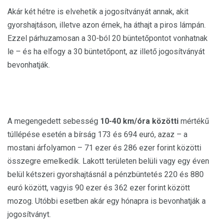
Akár két hétre is elvehetik a jogosítványát annak, akit
gyorshajtáson, illetve azon érnek, ha áthajt a piros lámpán.
Ezzel párhuzamosan a 30-ból 20 büntetőpontot vonhatnak
le – és ha elfogy a 30 büntetőpont, az illető jogosítványát
bevonhatják.
A megengedett sebesség
10-40 km/óra közötti
mértékű
túllépése esetén a bírság 173 és 694 euró, azaz – a
mostani árfolyamon – 71 ezer és 286 ezer forint közötti
összegre emelkedik. Lakott területen belüli vagy egy éven
belül kétszeri gyorshajtásnál a pénzbüntetés 220 és 880
euró között, vagyis 90 ezer és 362 ezer forint között
mozog. Utóbbi esetben akár egy hónapra is bevonhatják a
jogosítványt.