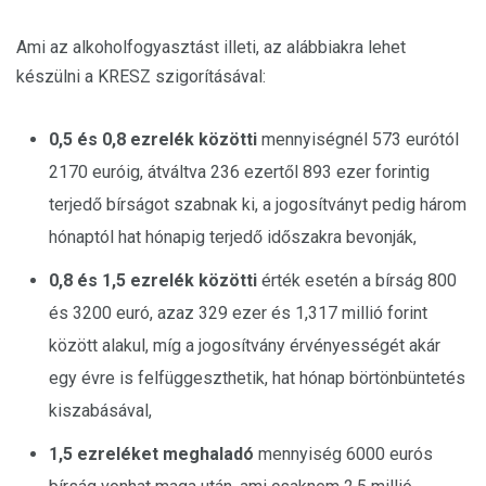
Ami az alkoholfogyasztást illeti, az alábbiakra lehet
készülni a KRESZ szigorításával:
0,5 és 0,8 ezrelék közötti
mennyiségnél 573 eurótól
2170 euróig, átváltva 236 ezertől 893 ezer forintig
terjedő bírságot szabnak ki, a jogosítványt pedig három
hónaptól hat hónapig terjedő időszakra bevonják,
0,8 és 1,5 ezrelék közötti
érték esetén a bírság 800
és 3200 euró, azaz 329 ezer és 1,317 millió forint
között alakul, míg a jogosítvány érvényességét akár
egy évre is felfüggeszthetik, hat hónap börtönbüntetés
kiszabásával,
1,5 ezreléket meghaladó
mennyiség 6000 eurós