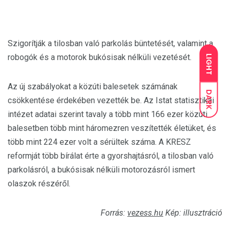
Szigorítják a tilosban való parkolás büntetését, valamint a
robogók és a motorok bukósisak nélküli vezetését.
LIGHT
Az új szabályokat a közúti balesetek számának
DARK
csökkentése érdekében vezették be. Az Istat statisztikai
intézet adatai szerint tavaly a több mint 166 ezer közúti
balesetben több mint háromezren veszítették életüket, és
több mint 224 ezer volt a sérültek száma. A KRESZ
reformját több bírálat érte a gyorshajtásról, a tilosban való
parkolásról, a bukósisak nélküli motorozásról ismert
olaszok részéről.
Forrás:
vezess.hu
Kép: illusztráció