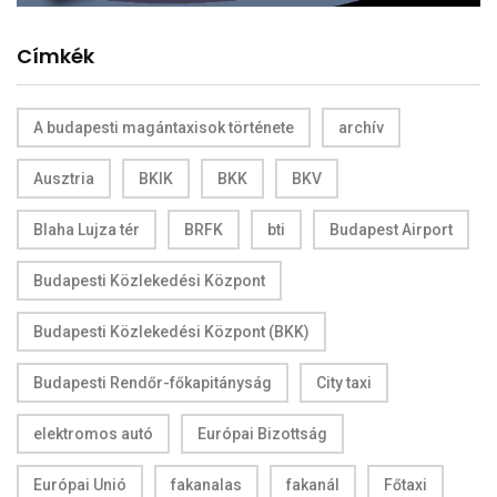
Címkék
A budapesti magántaxisok története
archív
Ausztria
BKIK
BKK
BKV
Blaha Lujza tér
BRFK
bti
Budapest Airport
Budapesti Közlekedési Központ
Budapesti Közlekedési Központ (BKK)
Budapesti Rendőr-főkapitányság
City taxi
elektromos autó
Európai Bizottság
Európai Unió
fakanalas
fakanál
Főtaxi