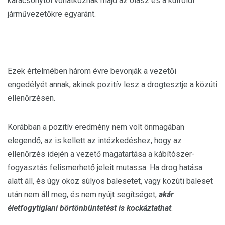
karácsonytól vonatkoznak majd az olasz és a külföldi
járművezetőkre egyaránt.
Ezek értelmében három évre bevonják a vezetői
engedélyét annak, akinek pozitív lesz a drogtesztje a közúti
ellenőrzésen.
Korábban a pozitív eredmény nem volt önmagában
elegendő, az is kellett az intézkedéshez, hogy az
ellenőrzés idején a vezető magatartása a kábítószer-
fogyasztás felismerhető jeleit mutassa. Ha drog hatása
alatt áll, és úgy okoz súlyos balesetet, vagy közúti baleset
után nem áll meg, és nem nyújt segítséget,
a
kár
életfogytiglani börtönbüntetést is kockáztathat
.