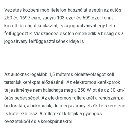
Vezetés közbeni mobiltelefon-használat esetén az autós
250 és 1697 euró, vagyis 103 ezer és 699 ezer forint
közötti bírságot kockáztat, és a jogosítványát egy hétre
felfüggesztik. Visszaesés esetén emelkedik a bírság és a
jogosítvány felfüggesztésének ideje is.
Az autóknak legalább 1,5 méteres oldaltávolságot kell
tartaniuk kerékpár előzésénél. Az elektromos kerékpárok
teljesítménye nem haladhatja meg a 250 W-ot és az 30 km/
órás sebességet. Az elektromos rollereknél a rendszám, a
biztosítás, a bukósisak, de még az irányjelzők felszerelése
is kötelező lesz. A rollereket kitiltják a gyalogos
övezetekből és a kerékpárutakról.