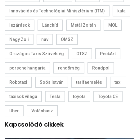
Innovációs és Technológiai Minisztérium (ITM)
kata
lezárások
Lánchíd
Metál Zoltán
MOL
Nagy Zoli
nav
OMSZ
Országos Taxis Szövetség
OTSZ
PeckArt
porsche hungaria
rendőrség
Roadpol
Robotaxi
Soós István
tarifaemelés
taxi
taxisok világa
Tesla
toyota
Toyota CE
Uber
Volánbusz
Kapcsolódó cikkek