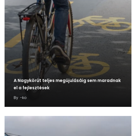
A Nagykörút teljes megújulásáig sem maradnak
el a fejlesztések
By
-ko