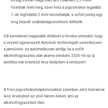
bírság vonhat maga után, ami csaknem 2,5 millió
forintnak felel meg, ezen felül a jogosítványt legalább
1, de legfeljebb 2 évre bevonhatják, a sofőrt pedig egy
évig terjedő szabadságvesztésre ítélhetik.
0,8 ezreléknél magasabb értéknél a törvény elrendeli, hogy
a vezető úgynevezett Autolock-technológiát szereltessen
a járművére: ez automatikusan letiltja, ha a sofőr
alkoholfogyasztás után akarna elindulni. 2026-tól az új
autókba már kötelező lesz beépíteni a rendszert.
A friss jogosítványtulajdonosokkal szemben zéró tolerancia
lesz érvényben az első három évben, ami az
alkoholfogyasztást illeti.