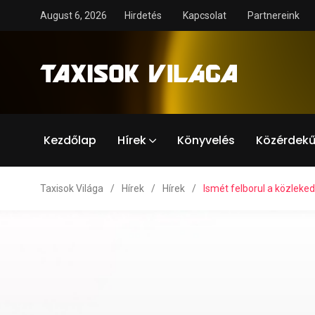
August 6, 2026
Hirdetés
Kapcsolat
Partnereink
Kezdőlap
Hírek
Könyvelés
Közérdekű
Taxisok Világa
/
Hírek
/
Hírek
/
Ismét felborul a közlek