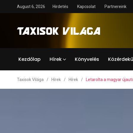
August 6, 2026
Hirdetés
Kapcsolat
Partnereink
Kezdőlap
Hírek
Könyvelés
Közérdekű
Taxisok Világa
/
Hírek
/
Hírek
/
Letarolta a magyar újaut