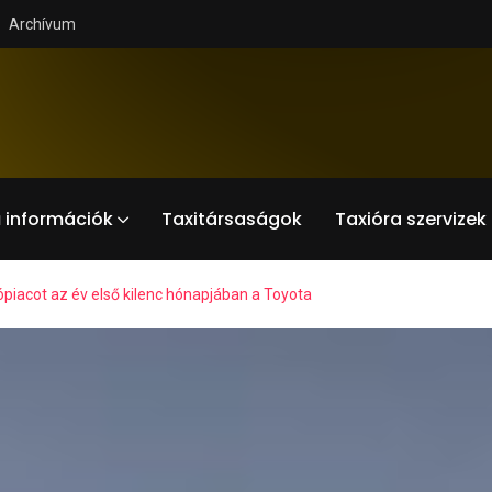
Archívum
 információk
Taxitársaságok
Taxióra szervizek
ópiacot az év első kilenc hónapjában a Toyota