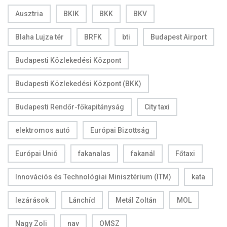
Ausztria
BKIK
BKK
BKV
Blaha Lujza tér
BRFK
bti
Budapest Airport
Budapesti Közlekedési Központ
Budapesti Közlekedési Központ (BKK)
Budapesti Rendőr-főkapitányság
City taxi
elektromos autó
Európai Bizottság
Európai Unió
fakanalas
fakanál
Főtaxi
Innovációs és Technológiai Minisztérium (ITM)
kata
lezárások
Lánchíd
Metál Zoltán
MOL
Nagy Zoli
nav
OMSZ