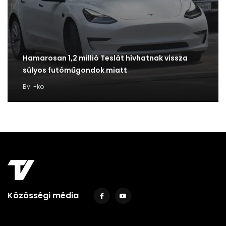
Hamarosan 1,2 millió Teslát hívhatnak vissza
súlyos futóműgondok miatt
By
-ko
Közösségi média