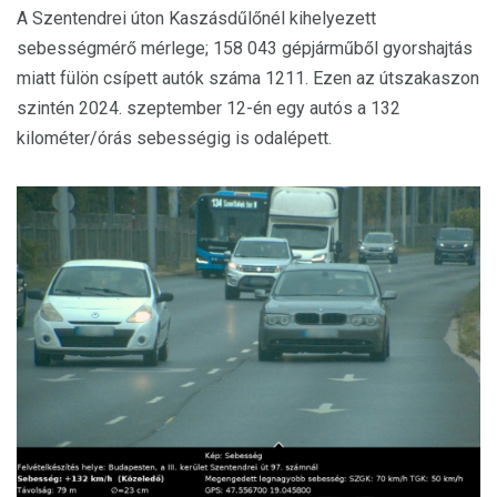
A Szentendrei úton Kaszásdűlőnél kihelyezett
sebességmérő mérlege; 158 043 gépjárműből gyorshajtás
miatt fülön csípett autók száma 1211. Ezen az útszakaszon
szintén 2024. szeptember 12-én egy autós a 132
kilométer/órás sebességig is odalépett.