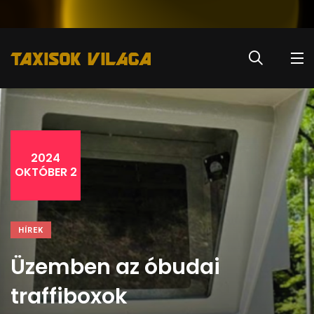
2024
OKTÓBER 2
HÍREK
Üzemben az óbudai
traffiboxok