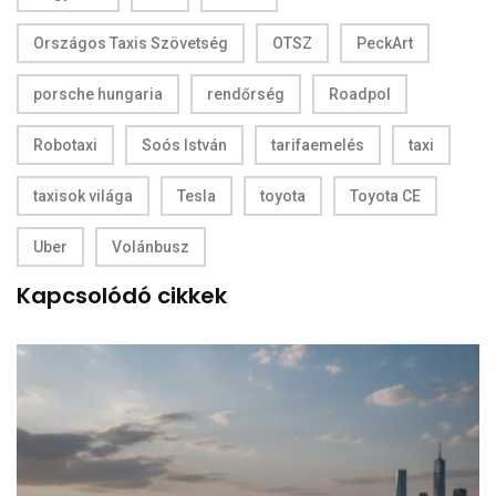
Országos Taxis Szövetség
OTSZ
PeckArt
porsche hungaria
rendőrség
Roadpol
Robotaxi
Soós István
tarifaemelés
taxi
taxisok világa
Tesla
toyota
Toyota CE
Uber
Volánbusz
Kapcsolódó cikkek