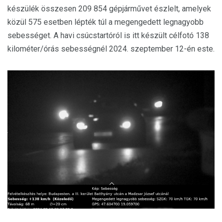
készülék összesen 209 854 gépjárművet észlelt, amelyek
közül 575 esetben lépték túl a megengedett legnagyobb
sebességet. A havi csúcstartóról is itt készült célfotó 138
kilométer/órás sebességnél 2024. szeptember 12-én este.