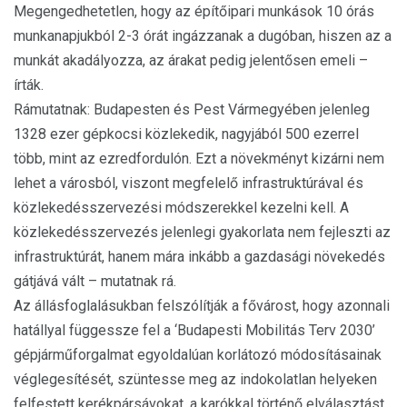
Megengedhetetlen, hogy az építőipari munkások 10 órás
munkanapjukból 2-3 órát ingázzanak a dugóban, hiszen az a
munkát akadályozza, az árakat pedig jelentősen emeli –
írták.
Rámutatnak: Budapesten és Pest Vármegyében jelenleg
1328 ezer gépkocsi közlekedik, nagyjából 500 ezerrel
több, mint az ezredfordulón. Ezt a növekményt kizárni nem
lehet a városból, viszont megfelelő infrastruktúrával és
közlekedésszervezési módszerekkel kezelni kell. A
közlekedésszervezés jelenlegi gyakorlata nem fejleszti az
infrastruktúrát, hanem mára inkább a gazdasági növekedés
gátjává vált – mutatnak rá.
Az állásfoglalásukban felszólítják a fővárost, hogy azonnali
hatállyal függessze fel a ‘Budapesti Mobilitás Terv 2030’
gépjárműforgalmat egyoldalúan korlátozó módosításainak
véglegesítését, szüntesse meg az indokolatlan helyeken
felfestett kerékpársávokat, a karókkal történő elválasztást