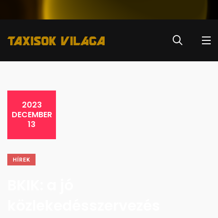
2023
DECEMBER
13
HÍREK
BKIK: a jó
közlekedésszervezés