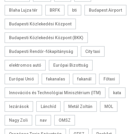
Blaha Lujza tér
BRFK
bti
Budapest Airport
Budapesti Közlekedési Központ
Budapesti Közlekedési Központ (BKK)
Budapesti Rendőr-főkapitányság
City taxi
elektromos autó
Európai Bizottság
Európai Unió
fakanalas
fakanál
Főtaxi
Innovációs és Technológiai Minisztérium (ITM)
kata
lezárások
Lánchíd
Metál Zoltán
MOL
Nagy Zoli
nav
OMSZ