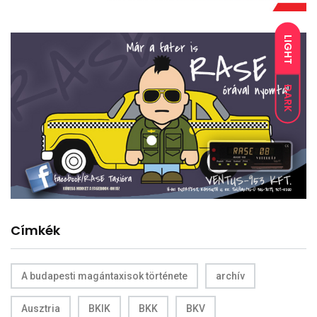
LIGHT
DARK
Címkék
A budapesti magántaxisok története
archív
Ausztria
BKIK
BKK
BKV