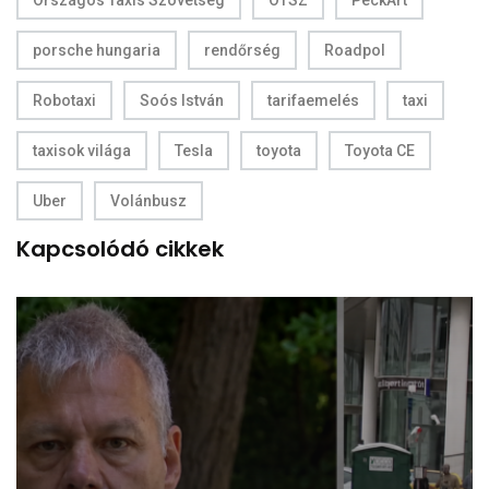
Országos Taxis Szövetség
OTSZ
PeckArt
porsche hungaria
rendőrség
Roadpol
Robotaxi
Soós István
tarifaemelés
taxi
taxisok világa
Tesla
toyota
Toyota CE
Uber
Volánbusz
Kapcsolódó cikkek