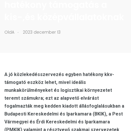
hatékony támogatás a
kis-,és középvállalatoknak
.
OldA
2023 december 13
A jó közlekedésszervezés egyben hatékony kkv-
támogató eszköz lehet, mivel ideális
munkakörülményeket és logisztikai környezetet
teremt számukra; ezt az alapvető elvárást
fogalmazták meg kedden kiadott állásfoglalásukban a
Budapesti Kereskedelmi és Iparkamara (BKIK), a Pest
Vármegyei és Érdi Kereskedelmi és Iparkamara
(PMKIK) valamint a résztvevő szakmai szervezetek