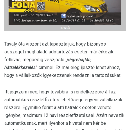
Tavaly óta viszont azt tapasztaljuk, hogy bizonyos
összeget meghaladó adótartozás esetén már érkezik
felhívás, mégpedig vészjósló „
végrehajtás,
hátralékkezelés
” címmel. Ez már elég ijesztő lehet ahhoz,
hogy a vállalkozók igyekezzenek rendezni a tartozásukat.
Itt jegyzem meg, hogy továbbra is rendelkezésre áll az
automatikus részletfizetés lehetősége egyéni vállalkozók
részére. Egymillió forint alatti hátralék esetén vehető
igénybe, maximum 12 havi részletfizetéssel. Azért nevezik
automatikusnak, mert ilyenkor a hivatal nem kér be