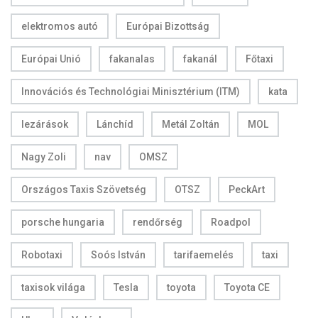
elektromos autó
Európai Bizottság
Európai Unió
fakanalas
fakanál
Főtaxi
Innovációs és Technológiai Minisztérium (ITM)
kata
lezárások
Lánchíd
Metál Zoltán
MOL
Nagy Zoli
nav
OMSZ
Országos Taxis Szövetség
OTSZ
PeckArt
porsche hungaria
rendőrség
Roadpol
Robotaxi
Soós István
tarifaemelés
taxi
taxisok világa
Tesla
toyota
Toyota CE