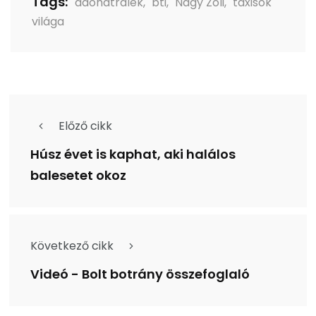
Tags:
adóhátralék
,
bti
,
Nagy Zoli
,
taxisok
világa
Előző cikk
Húsz évet is kaphat, aki halálos
balesetet okoz
Következő cikk
Videó - Bolt botrány összefoglaló