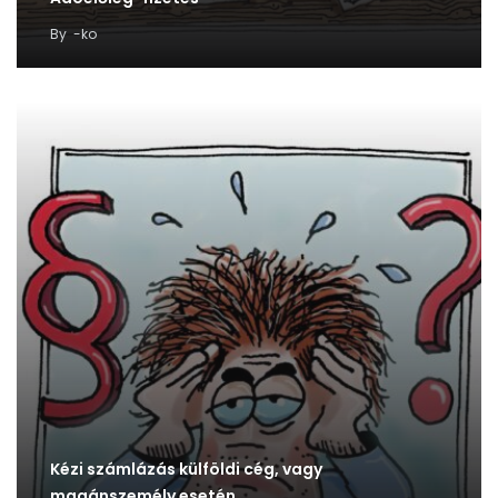
By
-ko
Kézi számlázás külföldi cég, vagy
magánszemély esetén