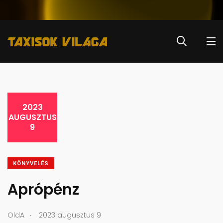
2023
AUGUSZTUS
9
KÖNYVELÉS
Aprópénz
.
OldA
2023 augusztus 9