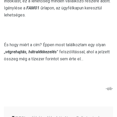
indoklást, ez a lehetőség minden vállalkozó részére adott.
Igénylése a
FAM01
űrlapon, az ügyfélkapun keresztül
lehetséges.
És hogy miért a cím? Éppen most találkoztam egy olyan
„
végrehajtás, hátralékkezelés
” felszólítással, ahol a jelzett
összeg még a tízezer forintot sem érte el…
-oli-