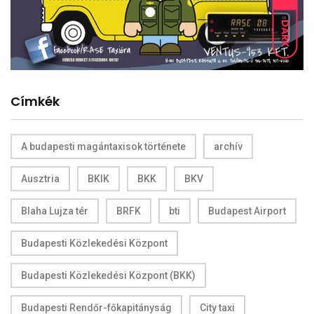
DARK
Címkék
A budapesti magántaxisok története
archív
Ausztria
BKIK
BKK
BKV
Blaha Lujza tér
BRFK
bti
Budapest Airport
Budapesti Közlekedési Központ
Budapesti Közlekedési Központ (BKK)
Budapesti Rendőr-főkapitányság
City taxi