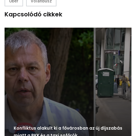
Uber
Volánbusz
Kapcsolódó cikkek
Konfliktus alakult ki a fővárosban az új díjszabás
miatt a BKK és a taxi sofőrök…