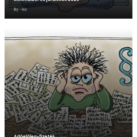
By
-ko
Adóelőleg-fizetés