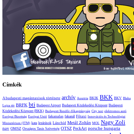
Címkék
BKK
archív
A budapesti magántaxisok története
BKIK
BKV
Blaha
Ausztria
bti
BRFK
Budapest Airport
Budapesti Közlekedési Központ
Budapesti
Lujza tér
Közlekedési Központ (BKK)
Budapesti Rendőr-főkapitányság
City taxi
elektromos autó
fakanalas
Főtaxi
fakanál
Európai Bizottság
Európai Unió
Innovációs és Technológiai
Nagy Zoli
Metál Zoltán
Lánchíd
Minisztérium (ITM)
kata
lezárások
MOL
porsche hungaria
nav
OTSZ
PeckArt
OMSZ
Országos Taxis Szövetség