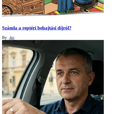
Számla a reptéri behajtási díjról?
By
-ko