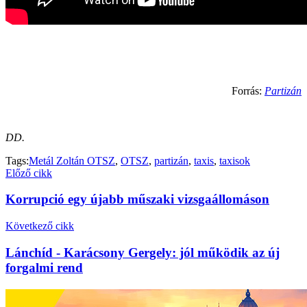
Forrás:
Partizán
DD.
Tags:
Metál Zoltán OTSZ
,
OTSZ
,
partizán
,
taxis
,
taxisok
Előző cikk
Korrupció egy újabb műszaki vizsgaállomáson
Következő cikk
Lánchíd - Karácsony Gergely: jól működik az új
forgalmi rend