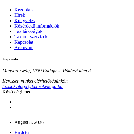
Kezdőlap
Hírek
Könyvelés
Közérdekű információk
Taxitársaságok
Taxióra szervizek
Kapcsolat
Archívum
Kapcsolat
Magyarország, 1039 Budapest, Rákóczi utca 8.
Keressen minket elérhetőségünkön.
taxisokvilaga@taxisokvilaga.hu
Közösségi média
August 8, 2026
Hirdetés