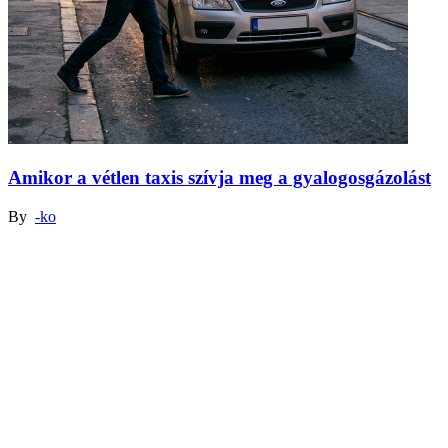
Amikor a vétlen taxis szívja meg a gyalogosgázolást
By
-ko