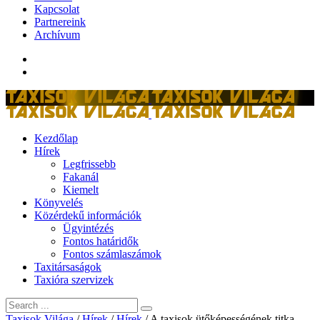
Kapcsolat
Partnereink
Archívum
Kezdőlap
Hírek
Legfrissebb
Fakanál
Kiemelt
Könyvelés
Közérdekű információk
Ügyintézés
Fontos határidők
Fontos számlaszámok
Taxitársaságok
Taxióra szervizek
Taxisok Világa
/
Hírek
/
Hírek
/
A taxisok ütőképességének titka