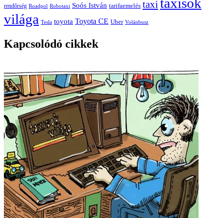
taxisok
taxi
Soós István
rendőrség
tarifaemelés
Roadpol
Robotaxi
világa
Toyota CE
toyota
Uber
Tesla
Volánbusz
Kapcsolódó cikkek