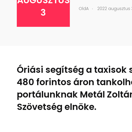
AUGUSZTUS
.
OldA
2022 augusztus 
3
Óriási segítség a taxisok
480 forintos áron tankolh
portálunknak Metál Zoltán
Szövetség elnöke.