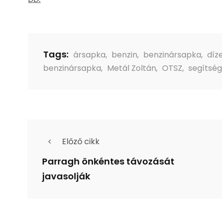
Tags:
ársapka
,
benzin
,
benzinársapka
,
díze
benzinársapka
,
Metál Zoltán
,
OTSZ
,
segítség
Előző cikk
Parragh önkéntes távozását
javasolják