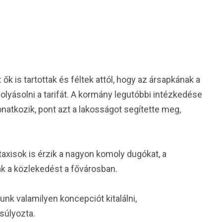
ők is tartottak és féltek attól, hogy az ársapkának a
olyásolni a tarifát. A kormány legutóbbi intézkedése
natkozik, pont azt a lakosságot segítette meg,
axisok is érzik a nagyon komoly dugókat, a
ják a közlekedést a fővárosban.
nk valamilyen koncepciót kitalálni,
súlyozta.