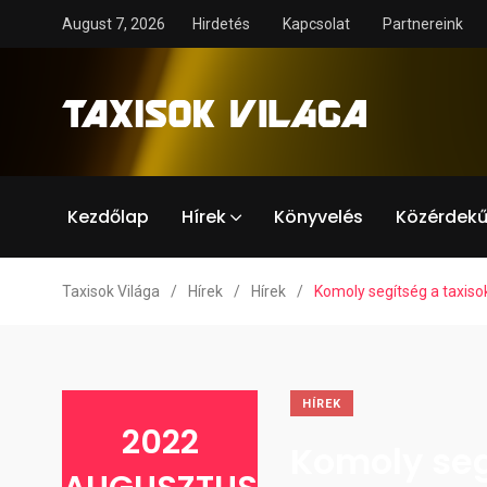
August 7, 2026
Hirdetés
Kapcsolat
Partnereink
Kezdőlap
Hírek
Könyvelés
Közérdekű
Taxisok Világa
/
Hírek
/
Hírek
/
Komoly segítség a taxis
HÍREK
2022
Komoly seg