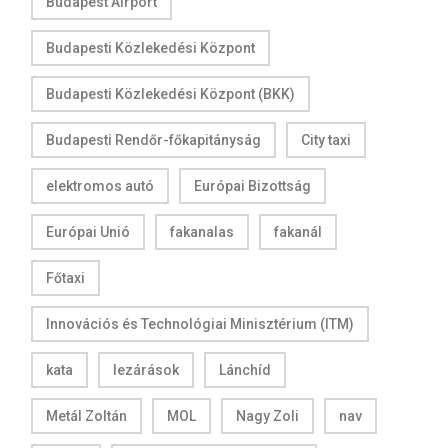
Budapest Airport
Budapesti Közlekedési Központ
Budapesti Közlekedési Központ (BKK)
Budapesti Rendőr-főkapitányság
City taxi
elektromos autó
Európai Bizottság
Európai Unió
fakanalas
fakanál
Főtaxi
Innovációs és Technológiai Minisztérium (ITM)
kata
lezárások
Lánchíd
Metál Zoltán
MOL
Nagy Zoli
nav