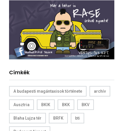
Címkék
A budapesti magántaxisok története
archív
Ausztria
BKIK
BKK
BKV
Blaha Lujza tér
BRFK
bti