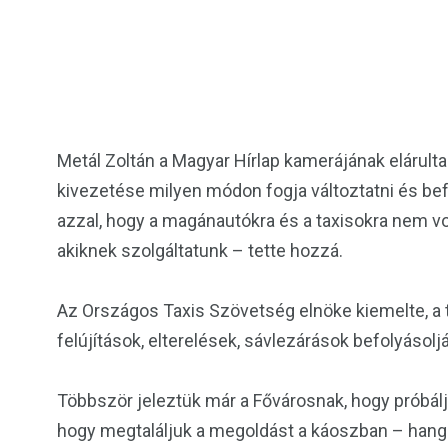
Metál Zoltán a Magyar Hírlap kamerájának elárulta: 
kivezetése milyen módon fogja változtatni és bef
azzal, hogy a magánautókra és a taxisokra nem vo
akiknek szolgáltatunk – tette hozzá.
Az Országos Taxis Szövetség elnöke kiemelte, a t
felújítások, elterelések, sávlezárások befolyásol
Többször jeleztük már a Fővárosnak, hogy próbálju
hogy megtaláljuk a megoldást a káoszban – hang