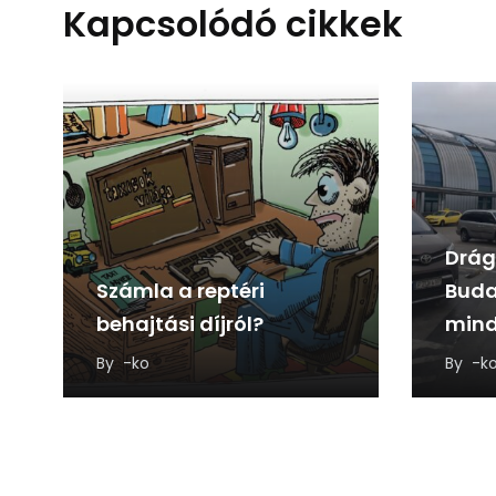
Kapcsolódó cikkek
Drág
Számla a reptéri
Buda
behajtási díjról?
mind
a vá
By
-ko
By
-k