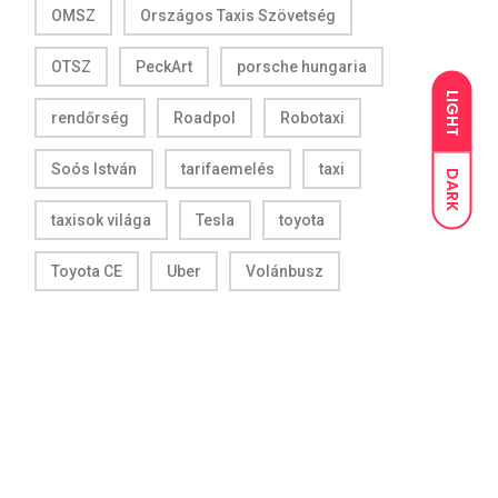
OMSZ
Országos Taxis Szövetség
OTSZ
PeckArt
porsche hungaria
LIGHT
rendőrség
Roadpol
Robotaxi
Soós István
tarifaemelés
taxi
DARK
taxisok világa
Tesla
toyota
Toyota CE
Uber
Volánbusz