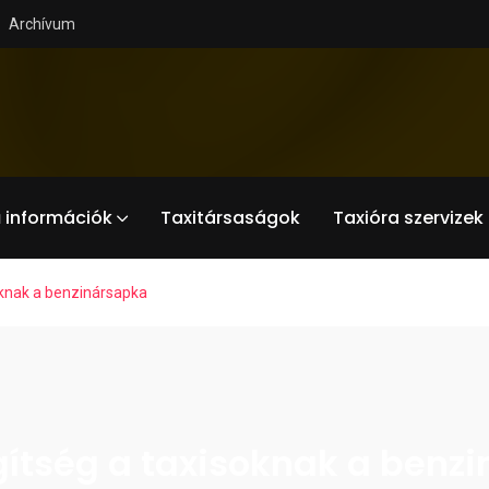
Archívum
 információk
Taxitársaságok
Taxióra szervizek
oknak a benzinársapka
ítség a taxisoknak a benz