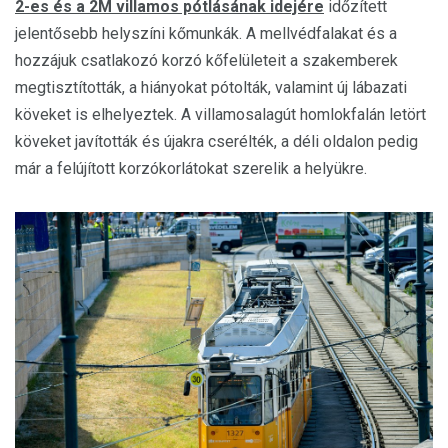
2-es és a 2M villamos pótlásának idejére
időzített
jelentősebb helyszíni kőmunkák. A mellvédfalakat és a
hozzájuk csatlakozó korzó kőfelületeit a szakemberek
megtisztították, a hiányokat pótolták, valamint új lábazati
köveket is elhelyeztek. A villamosalagút homlokfalán letört
köveket javították és újakra cserélték, a déli oldalon pedig
már a felújított korzókorlátokat szerelik a helyükre.