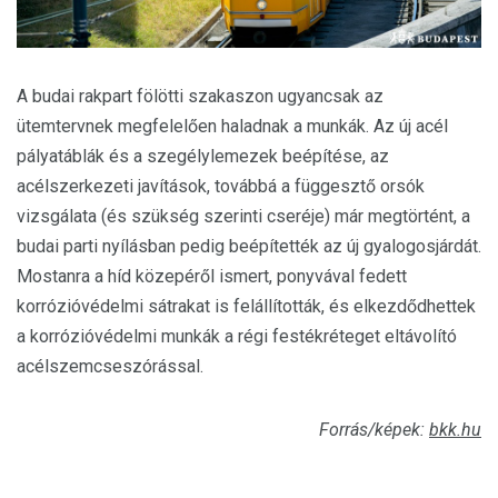
A budai rakpart fölötti szakaszon ugyancsak az
ütemtervnek megfelelően haladnak a munkák. Az új acél
pályatáblák és a szegélylemezek beépítése, az
acélszerkezeti javítások, továbbá a függesztő orsók
vizsgálata (és szükség szerinti cseréje) már megtörtént, a
budai parti nyílásban pedig beépítették az új gyalogosjárdát.
Mostanra a híd közepéről ismert, ponyvával fedett
korrózióvédelmi sátrakat is felállították, és elkezdődhettek
a korrózióvédelmi munkák a régi festékréteget eltávolító
acélszemcseszórással.
Forrás/képek:
bkk.hu