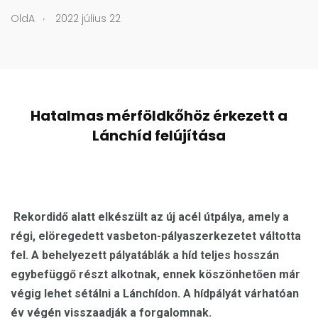
.
OldA
2022 július 22
Hatalmas mérföldkőhöz érkezett a
Lánchíd felújítása
Rekordidő alatt elkészült az új acél útpálya, amely a
régi, elöregedett vasbeton-pályaszerkezetet váltotta
fel. A behelyezett pályatáblák a híd teljes hosszán
egybefüggő részt alkotnak, ennek köszönhetően már
végig lehet sétálni a Lánchídon. A hídpályát várhatóan
év végén visszaadják a forgalomnak.