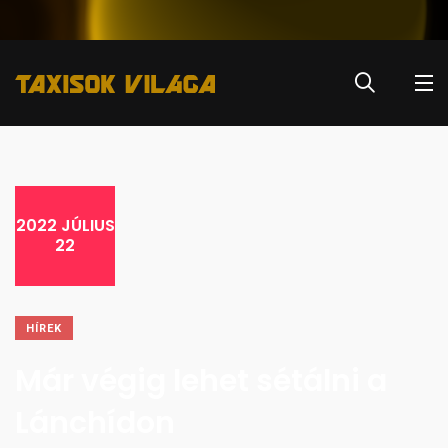
2022 JÚLIUS
22
HÍREK
Már végig lehet sétálni a
Lánchídon