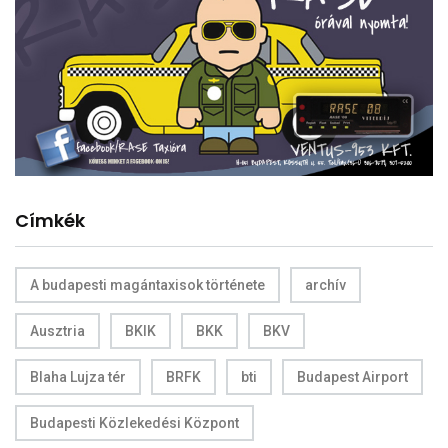
Címkék
A budapesti magántaxisok története
archív
Ausztria
BKIK
BKK
BKV
Blaha Lujza tér
BRFK
bti
Budapest Airport
Budapesti Közlekedési Központ