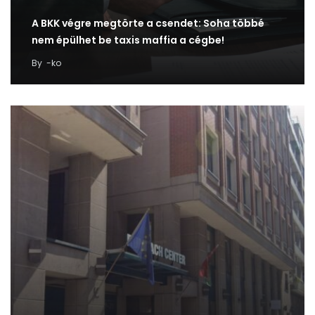
A BKK végre megtörte a csendet: Soha többé
nem épülhet be taxis maffia a cégbe!
By
-ko