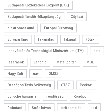
Budapesti Közlekedési Központ (BKK)
Budapesti Rendőr-főkapitányság
City taxi
elektromos autó
Európai Bizottság
Európai Unió
fakanalas
fakanál
Főtaxi
Innovációs és Technológiai Minisztérium (ITM)
kata
lezárások
Lánchíd
Metál Zoltán
MOL
Nagy Zoli
nav
OMSZ
Országos Taxis Szövetség
OTSZ
PeckArt
porsche hungaria
rendőrség
Roadpol
Robotaxi
Soós István
tarifaemelés
taxi