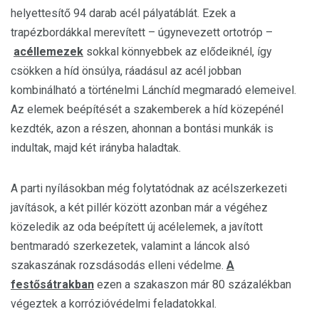
helyettesítő 94 darab acél pályatáblát. Ezek a
trapézbordákkal merevített – úgynevezett ortotróp –
acéllemezek
sokkal könnyebbek az elődeiknél, így
csökken a híd önsúlya, ráadásul az acél jobban
kombinálható a történelmi Lánchíd megmaradó elemeivel.
Az elemek beépítését a szakemberek a híd közepénél
kezdték, azon a részen, ahonnan a bontási munkák is
indultak, majd két irányba haladtak.
A parti nyílásokban még folytatódnak az acélszerkezeti
javítások, a két pillér között azonban már a végéhez
közeledik az oda beépített új acélelemek, a javított
bentmaradó szerkezetek, valamint a láncok alsó
szakaszának rozsdásodás elleni védelme.
A
festősátrakban
ezen a szakaszon már 80 százalékban
végeztek a korrózióvédelmi feladatokkal.