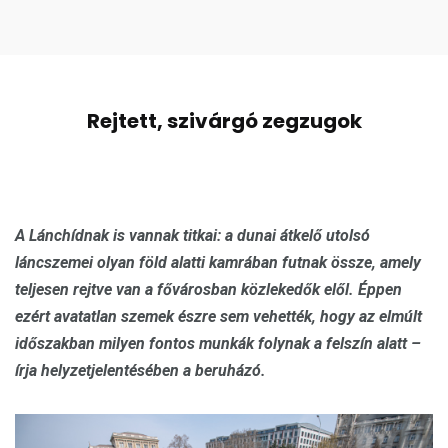
Rejtett, szivárgó zegzugok
A Lánchídnak is vannak titkai: a dunai átkelő utolsó
láncszemei olyan föld alatti kamrában futnak össze, amely
teljesen rejtve van a fővárosban közlekedők elől. Éppen
ezért avatatlan szemek észre sem vehették, hogy az elmúlt
időszakban milyen fontos munkák folynak a felszín alatt –
írja helyzetjelentésében a beruházó.