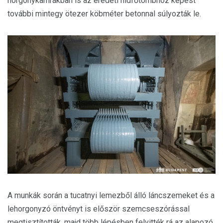
horgonykamrákban is az eredeti hídfőtömbhöz képest
további mintegy ötezer köbméter betonnal súlyozták le.
A munkák során a tucatnyi lemezből álló láncszemeket és a
lehorgonyzó öntvényt is először szemcseszórással
megtisztították, majd több lépésben felvitték rá az alapozó,