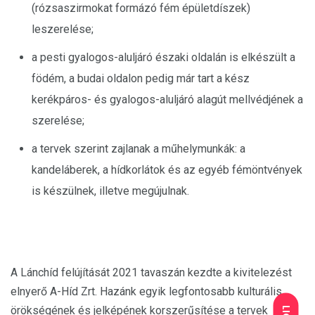
(rózsaszirmokat formázó fém épületdíszek)
leszerelése;
a pesti gyalogos-aluljáró északi oldalán is elkészült a
födém, a budai oldalon pedig már tart a kész
kerékpáros- és gyalogos-aluljáró alagút mellvédjének a
szerelése;
a tervek szerint zajlanak a műhelymunkák: a
kandeláberek, a hídkorlátok és az egyéb fémöntvények
is készülnek, illetve megújulnak.
A Lánchíd felújítását 2021 tavaszán kezdte a kivitelezést
elnyerő A-Híd Zrt. Hazánk egyik legfontosabb kulturális
örökségének és jelképének korszerűsítése a tervek