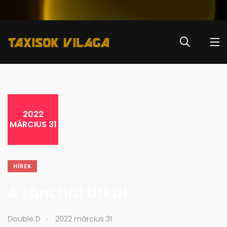
2022
MÁRCIUS 31
HÍREK
A Lánchíd titkai
.
Double D
2022 március 31