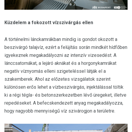
Küzdelem a fokozott vízszivárgás ellen
A történelmi lánckamrákban mindig is gondot okozott a
beszivárgó talajvíz, ezért a felújítás során mindkét hídfőben
igyekeznek megakadályozni az intenzív vizesedést. A
lánccsatornákat, a lejáró aknákat és a horgonykamrákat
negatív víznyomás elleni szigeteléssel látják el a
szakemberek. Ahol az előzetes vizsgálatok szerint
különösen erős lehet a vízbeszivárgás, injektálással töltik
ki a régi tégla- és betonszerkezetben lévő üregeket, illetve
repedéseket. A befecskendezett anyag megakadályozza,
hogy nagyobb mennyiségű víz szivárogjon a területre.