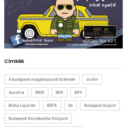
Címkék
A budapesti magántaxisok története
archív
Ausztria
BKIK
BKK
BKV
Blaha Lujza tér
BRFK
bti
Budapest Airport
Budapesti Közlekedési Központ