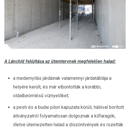
A Lánchíd felújítása az ütemtervnek megfelelően halad:
a medernyílás járdáinak valamennyi járdatáblája a
helyére került, és már elbontották a korábbi,
oldalbeömlésű víznyelőket;
a pesti és a budai pilon kapuzata körüli, hálóval borított
állványzatról folyamatosan dolgoznak a kőfaragók,
illetve ütemezetten halad a díszöntvények és rozetták