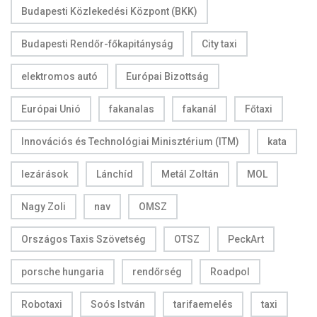
Budapesti Közlekedési Központ (BKK)
Budapesti Rendőr-főkapitányság
City taxi
elektromos autó
Európai Bizottság
Európai Unió
fakanalas
fakanál
Főtaxi
Innovációs és Technológiai Minisztérium (ITM)
kata
lezárások
Lánchíd
Metál Zoltán
MOL
Nagy Zoli
nav
OMSZ
Országos Taxis Szövetség
OTSZ
PeckArt
porsche hungaria
rendőrség
Roadpol
Robotaxi
Soós István
tarifaemelés
taxi