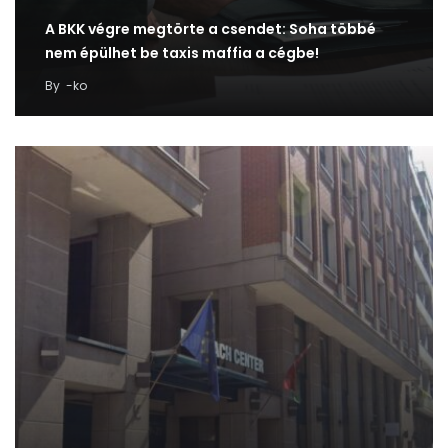
A BKK végre megtörte a csendet: Soha többé
nem épülhet be taxis maffia a cégbe!
By
-ko