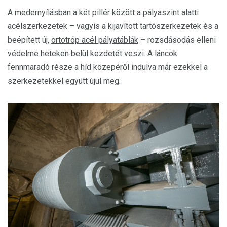
A medernyílásban a két pillér között a pályaszint alatti
acélszerkezetek – vagyis a kijavított tartószerkezetek és a
beépített új,
ortotróp acél pályatáblák
– rozsdásodás elleni
védelme heteken belül kezdetét veszi. A láncok
fennmaradó része a híd közepéről indulva már ezekkel a
szerkezetekkel együtt újul meg.