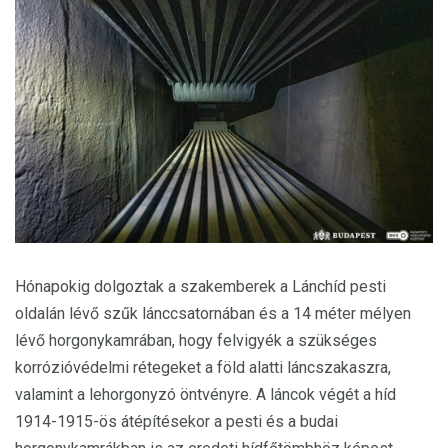
Hónapokig dolgoztak a szakemberek a Lánchíd pesti
oldalán lévő szűk lánccsatornában és a 14 méter mélyen
lévő horgonykamrában, hogy felvigyék a szükséges
korrózióvédelmi rétegeket a föld alatti láncszakaszra,
valamint a lehorgonyzó öntvényre. A láncok végét a híd
1914-1915-ös átépítésekor a pesti és a budai