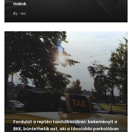
miénk
By
-ko
Fordulat a reptéri taxiháborúban: bekeményít a
BKK, büntethetik azt, aki a távolabbi parkolóban