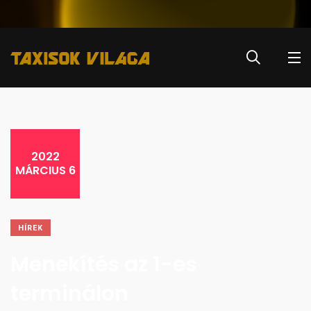
2022
MÁRCIUS 6
HÍREK
Menekítés az 1-es
terminálon