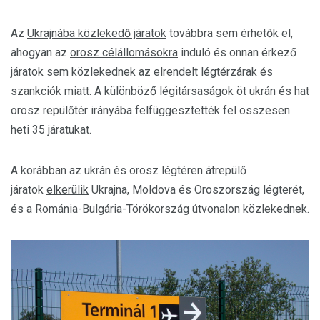
Az
Ukrajnába közlekedő járatok
továbbra sem érhetők el,
ahogyan az
orosz célállomásokra
induló és onnan érkező
járatok sem közlekednek az elrendelt légtérzárak és
szankciók miatt. A különböző légitársaságok öt ukrán és hat
orosz repülőtér irányába felfüggesztették fel összesen
heti 35 járatukat.
A korábban az ukrán és orosz légtéren átrepülő
járatok
elkerülik
Ukrajna, Moldova és Oroszország légterét,
és a Románia-Bulgária-Törökország útvonalon közlekednek.