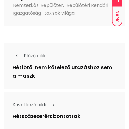
Nemzetközi Repülőter
,
Repülőtéri Rendőri
Igazgatóság
,
taxisok világa
DARK
Előző cikk
Hétfőtől nem kötelező utazáshoz sem
a maszk
Következő cikk
Hétszázezerért bontottak