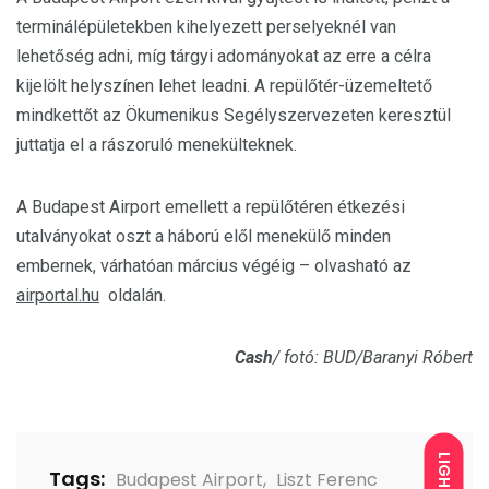
terminálépületekben kihelyezett perselyeknél van
lehetőség adni, míg tárgyi adományokat az erre a célra
kijelölt helyszínen lehet leadni. A repülőtér-üzemeltető
mindkettőt az Ökumenikus Segélyszervezeten keresztül
juttatja el a rászoruló menekülteknek.
A Budapest Airport emellett a repülőtéren étkezési
utalványokat oszt a háború elől menekülő minden
embernek, várhatóan március végéig – olvasható az
airportal.hu
oldalán.
Cash
/ fotó: BUD/Baranyi Róbert
LIGHT
Tags:
Budapest Airport
,
Liszt Ferenc