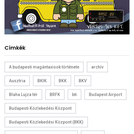
Címkék
A budapesti magántaxisok története
archív
Ausztria
BKIK
BKK
BKV
Blaha Lujza tér
BRFK
bti
Budapest Airport
Budapesti Közlekedési Központ
Budapesti Közlekedési Központ (BKK)