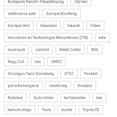
Budapesti Rendőr-főkapitányság
City taxi
elektromos autó
Európai Bizottság
Európai Unió
fakanalas
fakanál
Főtaxi
Innovációs és Technológiai Minisztérium (ITM)
kata
lezárások
Lánchíd
Metál Zoltán
MOL
Nagy Zoli
nav
OMSZ
Országos Taxis Szövetség
OTSZ
PeckArt
porsche hungaria
rendőrség
Roadpol
Robotaxi
Soós István
tarifaemelés
taxi
taxisok világa
Tesla
toyota
Toyota CE