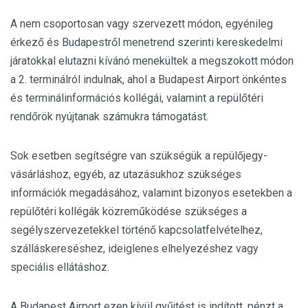
A nem csoportosan vagy szervezett módon, egyénileg
érkező és Budapestről menetrend szerinti kereskedelmi
járatokkal elutazni kívánó menekültek a megszokott módon
a 2. terminálról indulnak, ahol a Budapest Airport önkéntes
és terminálinformációs kollégái, valamint a repülőtéri
rendőrök nyújtanak számukra támogatást.
Sok esetben segítségre van szükségük a repülőjegy-
vásárláshoz, egyéb, az utazásukhoz szükséges
információk megadásához, valamint bizonyos esetekben a
repülőtéri kollégák közreműködése szükséges a
segélyszervezetekkel történő kapcsolatfelvételhez,
szálláskereséshez, ideiglenes elhelyezéshez vagy
speciális ellátáshoz.
A Budapest Airport ezen kívül gyűjtést is indított, pénzt a