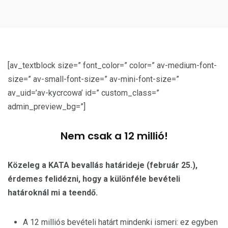
[av_textblock size=” font_color=” color=” av-medium-font-
size=” av-small-font-size=” av-mini-font-size=”
av_uid=’av-kycrcowa’ id=” custom_class=”
admin_preview_bg=”]
Nem csak a 12 millió!
Közeleg a KATA bevallás határideje (február 25.),
érdemes felidézni, hogy a különféle bevételi
határoknál mi a teendő.
A 12 milliós bevételi határt mindenki ismeri: ez egyben