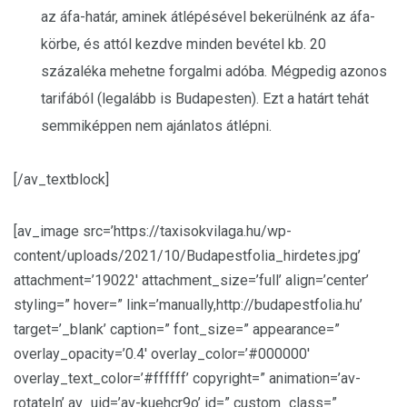
az áfa-határ, aminek átlépésével bekerülnénk az áfa-
körbe, és attól kezdve minden bevétel kb. 20
százaléka mehetne forgalmi adóba. Mégpedig azonos
tarifából (legalább is Budapesten). Ezt a határt tehát
semmiképpen nem ajánlatos átlépni.
[/av_textblock]
[av_image src=’https://taxisokvilaga.hu/wp-
content/uploads/2021/10/Budapestfolia_hirdetes.jpg’
attachment=’19022′ attachment_size=’full’ align=’center’
styling=” hover=” link=’manually,http://budapestfolia.hu’
target=’_blank’ caption=” font_size=” appearance=”
overlay_opacity=’0.4′ overlay_color=’#000000′
overlay_text_color=’#ffffff’ copyright=” animation=’av-
rotateIn’ av_uid=’av-kuehcr9o’ id=” custom_class=”