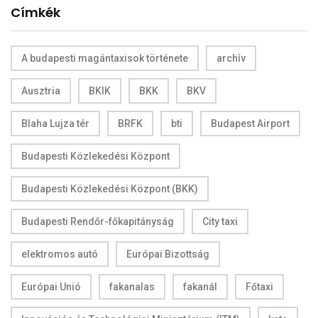
Címkék
A budapesti magántaxisok története
archív
Ausztria
BKIK
BKK
BKV
Blaha Lujza tér
BRFK
bti
Budapest Airport
Budapesti Közlekedési Központ
Budapesti Közlekedési Központ (BKK)
Budapesti Rendőr-főkapitányság
City taxi
elektromos autó
Európai Bizottság
Európai Unió
fakanalas
fakanál
Főtaxi