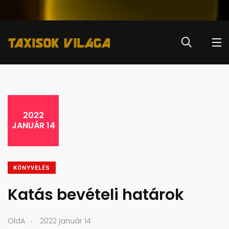
2022
JANUÁR 14
KÖNYVELÉS
Katás bevételi határok
.
OldA
2022 január 14