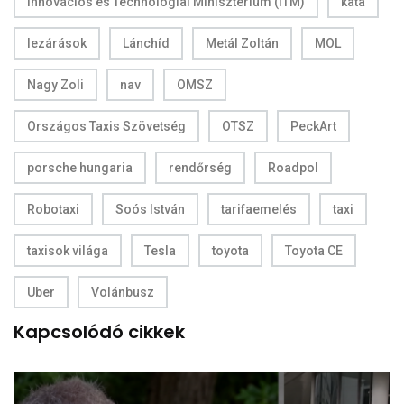
Innovációs és Technológiai Minisztérium (ITM)
kata
lezárások
Lánchíd
Metál Zoltán
MOL
Nagy Zoli
nav
OMSZ
Országos Taxis Szövetség
OTSZ
PeckArt
porsche hungaria
rendőrség
Roadpol
Robotaxi
Soós István
tarifaemelés
taxi
taxisok világa
Tesla
toyota
Toyota CE
Uber
Volánbusz
Kapcsolódó cikkek