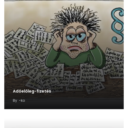
Adóelőleg-fizetés
By
-ko