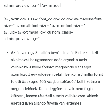
admin_preview_bg=”][/av_image]
[av_textblock size=” font_color=” color=” av-medium-font-
size=” av-small-font-size=” av-mini-font-size=”
av_uid=’av-kycrh9sa’ id=” custom_class=”
admin_preview_bg=”]
Aztán van egy 3 milliós bevételi határ. Ezt akkor kell
alkalmazni, ha ugyanazon adóalanynak a taxis
vállalkozó 3 millió forintot meghaladó összeget
számlázott egy adóéven belül. Ilyenkor a 3 millió forint
feletti összegre 40%-os „büntetőadót” kell fizetnie a
megrendelőnek. De ne legyünk naivak: nem fogja
kifizetni, hanem ráterheli a taxis vállalkozóra. Akinek
esetleg ilyen állandó fuvarja van, érdemes