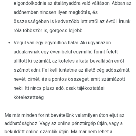
elgondolkodnia az átalányadóra való váltáson. Abban az
adónemben nincsen ilyen megkötés, és
összességében is kedvezőbb lett ettől az évtől. Írtunk
róla többször is, görgess lejjebb…
Végül van egy egymilliós határ. Aki ugyanazon
adóalanynak egy éven belül egymillió forint felett
állított ki számlát, az köteles a kata-bevallásán erről
számot adni. Fel kell tüntetnie az illető cég adószámát,
nevét, címét, és a pontos összeget, amit számlázott
neki. Itt nincs plusz adó, csak tájékoztatási
kötelezettség
Ma már minden forint bevételünk valamilyen úton eljut az
adóhatósághoz. Vagy az online pénztárgép útján, vagy a
beküldött online számlák útján. Ma már nem lehet a