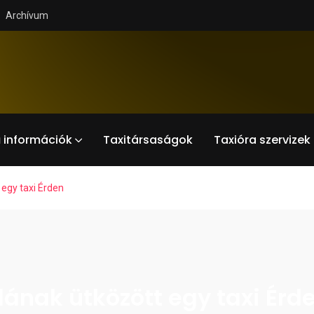
Archívum
 információk
Taxitársaságok
Taxióra szervizek
 egy taxi Érden
lának ütközött egy taxi Érd