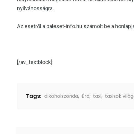
nyilvánosságra.
Az esetről a baleset-info.hu számolt be a honlapj
[/av_textblock]
Tags:
alkoholszonda
,
Érd
,
taxi
,
taxisok vilá