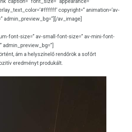
lank’ caption=” font_size=” appearance=”
rlay_text_color=’#ffffff’ copyright=” animation=’av-
s=” admin_preview_bg=”][/av_image]
um-font-size=” av-small-font-size=” av-mini-font-
=” admin_preview_bg=”]
rtént, ám a helyszínelő rendőrök a sofőrt
ozitív eredményt produkált.