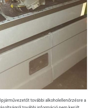
 gépjárművezetőt további alkoholellenőrzésre a
yásoltságról további információ nem került