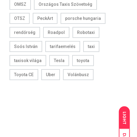
OMSZ
Országos Taxis Szövetség
OTSZ
PeckArt
porsche hungaria
rendőrség
Roadpol
Robotaxi
Soós István
tarifaemelés
taxi
taxisok világa
Tesla
toyota
Toyota CE
Uber
Volánbusz
LIGHT