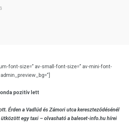
6
um-font-size=” av-small-font-size=” av-mini-font-
” admin_preview_bg=”]
onda pozitív lett
ott. Érden a Vadlúd és Zámori utca kereszteződésénél
ütközött egy taxi – olvasható a baleset-info.hu hírei