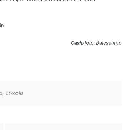
án.
Cash
/fotó: Balesetinfo
ga
,
ütközés