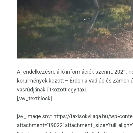
A rendelkezésre álló információk szerint: 2021. 
körülmények között – Érden a Vadlúd és Zámori ú
vasrúdjának ütközött egy taxi.
[/av_textblock]
[av_image src=’https://taxisokvilaga.hu/wp-cont
attachment=’19022′ attachment_size=’full’ align=’