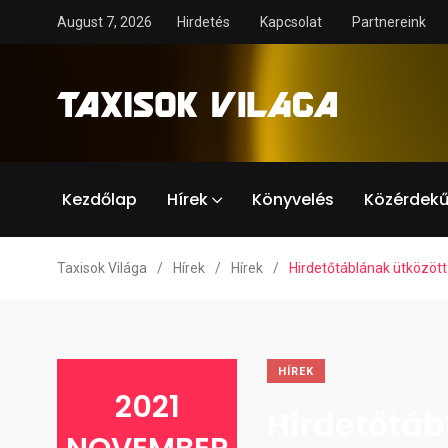
August 7, 2026
Hirdetés
Kapcsolat
Partnereink
Kezdőlap
Hírek
Könyvelés
Közérdekű
Taxisok Világa
/
Hírek
/
Hírek
/
Hirdetőtáblának ütközött
HÍREK
2021
Hirdetőtáb