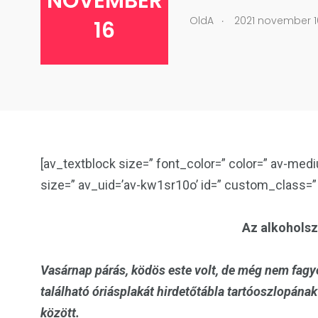
NOVEMBER
.
OldA
2021 november 1
16
[av_textblock size=” font_color=” color=” av-medi
size=” av_uid=’av-kw1sr10o’ id=” custom_class=
Az alkoholsz
Vasárnap párás, ködös este volt, de még nem fagy
található óriásplakát hirdetőtábla tartóoszlopának 
között.