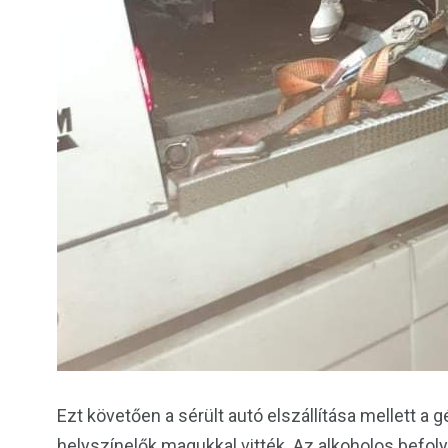
Ezt követően a sérült autó elszállítása mellett a
helyszínelők magukkal vitték. Az alkoholos befol