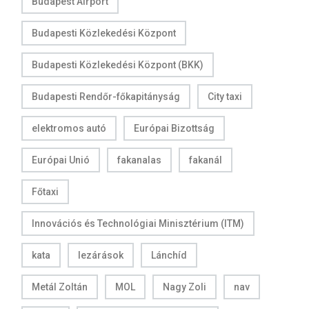
Budapest Airport
Budapesti Közlekedési Központ
Budapesti Közlekedési Központ (BKK)
Budapesti Rendőr-főkapitányság
City taxi
elektromos autó
Európai Bizottság
Európai Unió
fakanalas
fakanál
Főtaxi
Innovációs és Technológiai Minisztérium (ITM)
kata
lezárások
Lánchíd
Metál Zoltán
MOL
Nagy Zoli
nav