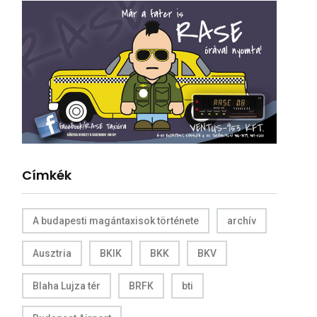
Címkék
A budapesti magántaxisok története
archív
Ausztria
BKIK
BKK
BKV
Blaha Lujza tér
BRFK
bti