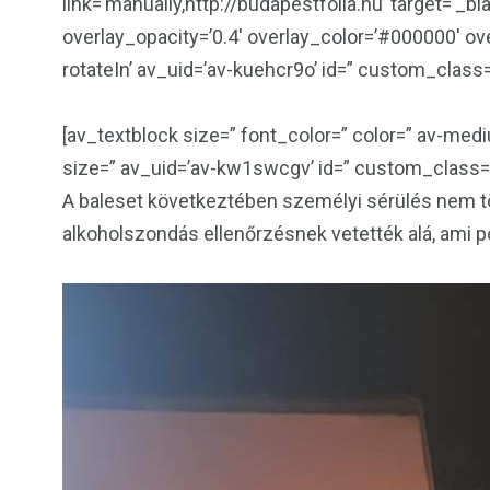
link=’manually,http://budapestfolia.hu’ target=’_b
overlay_opacity=’0.4′ overlay_color=’#000000′ ove
rotateIn’ av_uid=’av-kuehcr9o’ id=” custom_clas
[av_textblock size=” font_color=” color=” av-medi
size=” av_uid=’av-kw1swcgv’ id=” custom_class
A baleset következtében személyi sérülés nem tö
alkoholszondás ellenőrzésnek vetették alá, ami p