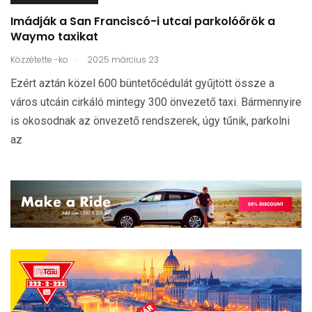
Imádják a San Franciscó-i utcai parkolóőrök a
Waymo taxikat
.
Közzétette
-ko
2025 március 23
Ezért aztán közel 600 büntetőcédulát gyűjtött össze a
város utcáin cirkáló mintegy 300 önvezető taxi. Bármennyire
is okosodnak az önvezető rendszerek, úgy tűnik, parkolni
az