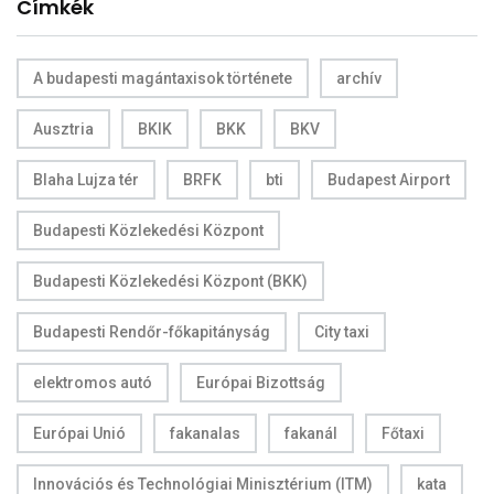
Címkék
A budapesti magántaxisok története
archív
Ausztria
BKIK
BKK
BKV
Blaha Lujza tér
BRFK
bti
Budapest Airport
Budapesti Közlekedési Központ
Budapesti Közlekedési Központ (BKK)
Budapesti Rendőr-főkapitányság
City taxi
elektromos autó
Európai Bizottság
Európai Unió
fakanalas
fakanál
Főtaxi
Innovációs és Technológiai Minisztérium (ITM)
kata