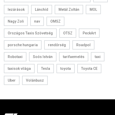
lezárások
Lánchíd
Metál Zoltán
MOL
Nagy Zoli
nav
OMSZ
Országos Taxis Szövetség
OTSZ
PeckArt
porsche hungaria
rendőrség
Roadpol
Robotaxi
Soós István
tarifaemelés
taxi
taxisok világa
Tesla
toyota
Toyota CE
Uber
Volánbusz