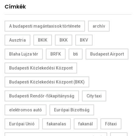
Címkék
A budapesti magántaxisok története
archív
Ausztria
BKIK
BKK
BKV
Blaha Lujza tér
BRFK
bti
Budapest Airport
Budapesti Közlekedési Központ
Budapesti Közlekedési Központ (BKK)
Budapesti Rendőr-főkapitányság
City taxi
elektromos autó
Európai Bizottság
Európai Unió
fakanalas
fakanál
Főtaxi