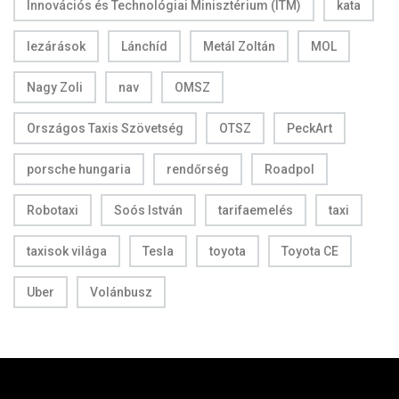
Innovációs és Technológiai Minisztérium (ITM)
kata
lezárások
Lánchíd
Metál Zoltán
MOL
Nagy Zoli
nav
OMSZ
Országos Taxis Szövetség
OTSZ
PeckArt
porsche hungaria
rendőrség
Roadpol
Robotaxi
Soós István
tarifaemelés
taxi
taxisok világa
Tesla
toyota
Toyota CE
Uber
Volánbusz