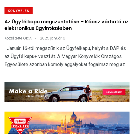
KÖNYVELÉS
Az Ügyfélkapu megszüntetése – Káosz várható az
elektronikus ügyintézésben
.
Közzétette
OldA
2025 január 6
Január 16-tól megszűnik az Ügyfélkapu, helyét a DÁP és
az Ügyfélkapu+ veszi át. A Magyar Könyvelők Országos
Egyesülete azonban komoly aggályokat fogalmaz meg az