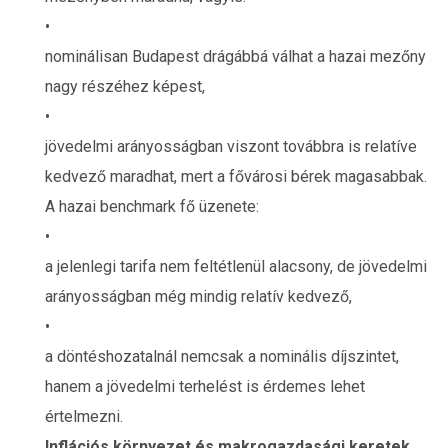
•
nominálisan Budapest drágábbá válhat a hazai mezőny
nagy részéhez képest,
•
jövedelmi arányosságban viszont továbbra is relatíve
kedvező maradhat, mert a fővárosi bérek magasabbak.
A hazai benchmark fő üzenete:
•
a jelenlegi tarifa nem feltétlenül alacsony, de jövedelmi
arányosságban még mindig relatív kedvező,
•
a döntéshozatalnál nemcsak a nominális díjszintet,
hanem a jövedelmi terhelést is érdemes lehet
értelmezni.
Inflációs környezet és makrogazdasági keretek