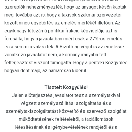
szereplők nehezményezték, hogy az anyagot későn kapták
meg, továbbá azt is, hogy a taxisok szakmai szervezetei
között nincs egyetértés az emelés mértékét illetően. Az
egyik nagy létszámú politikai frakció képviselője azt is
furcsálta, hogy a javaslatban miért csak a 27%-os emelés
és a semmi a választék. A Bizottság végül is az emelésre
vonatkozó javaslatot nem, a kormány irányába tett
felterjesztést viszont támogatta. Hogy a pénteki Közgyűlés
hogyan dönt majd, az hamarosan kiderül.
Tisztelt Közgyűlés!
Jelen előterjesztés javaslatot tesz a személytaxival
végzett személyszállítási szolgáltatás és a
személytaxiszolgáltatást közvetítő és szervező szolgálat
működtetésének feltételeiről, a taxiállomások
létesítésének és igénybevételének rendjéről és a