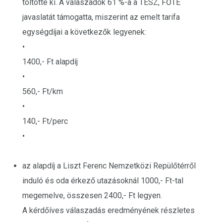
töltötte ki. A válaszadók 61 %-a a TÉSZ, FŐTE
javaslatát támogatta, miszerint az emelt tarifa
egységdíjai a következők legyenek:
•
1400,- Ft alapdíj
•
560,- Ft/km
•
140,- Ft/perc
•
az alapdíj a Liszt Ferenc Nemzetközi Repülőtérről
induló és oda érkező utazásoknál 1000,- Ft-tal
megemelve, összesen 2400,- Ft legyen.
A kérdőíves válaszadás eredményének részletes