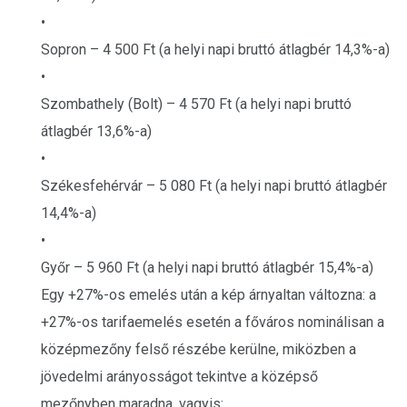
•
Sopron – 4 500 Ft (a helyi napi bruttó átlagbér 14,3%-a)
•
Szombathely (Bolt) – 4 570 Ft (a helyi napi bruttó
átlagbér 13,6%-a)
•
Székesfehérvár – 5 080 Ft (a helyi napi bruttó átlagbér
14,4%-a)
•
Győr – 5 960 Ft (a helyi napi bruttó átlagbér 15,4%-a)
Egy +27%-os emelés után a kép árnyaltan változna: a
+27%-os tarifaemelés esetén a főváros nominálisan a
középmezőny felső részébe kerülne, miközben a
jövedelmi arányosságot tekintve a középső
mezőnyben maradna, vagyis: