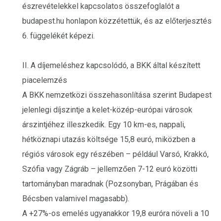
észrevételekkel kapcsolatos összefoglalót a
budapest.hu honlapon közzétettük, és az előterjesztés
6. függelékét képezi.
II. A díjemeléshez kapcsolódó, a BKK által készített
piacelemzés
A BKK nemzetközi összehasonlítása szerint Budapest
jelenlegi díjszintje a kelet-közép-európai városok
árszintjéhez illeszkedik. Egy 10 km-es, nappali,
hétköznapi utazás költsége 15,8 euró, miközben a
régiós városok egy részében – például Varsó, Krakkó,
Szófia vagy Zágráb – jellemzően 7-12 euró közötti
tartományban maradnak (Pozsonyban, Prágában és
Bécsben valamivel magasabb).
A +27%-os emelés ugyanakkor 19,8 euróra növeli a 10