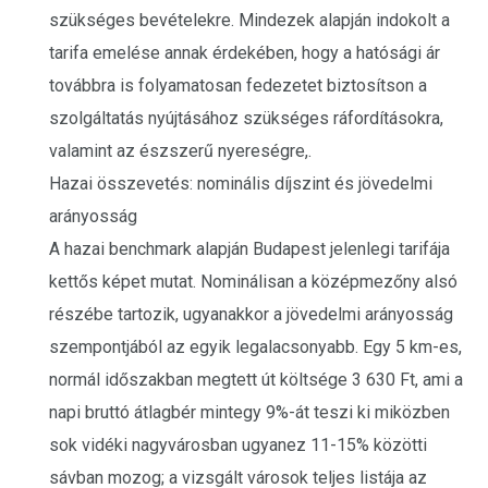
szükséges bevételekre. Mindezek alapján indokolt a
tarifa emelése annak érdekében, hogy a hatósági ár
továbbra is folyamatosan fedezetet biztosítson a
szolgáltatás nyújtásához szükséges ráfordításokra,
valamint az észszerű nyereségre,.
Hazai összevetés: nominális díjszint és jövedelmi
arányosság
A hazai benchmark alapján Budapest jelenlegi tarifája
kettős képet mutat. Nominálisan a középmezőny alsó
részébe tartozik, ugyanakkor a jövedelmi arányosság
szempontjából az egyik legalacsonyabb. Egy 5 km-es,
normál időszakban megtett út költsége 3 630 Ft, ami a
napi bruttó átlagbér mintegy 9%-át teszi ki miközben
sok vidéki nagyvárosban ugyanez 11-15% közötti
sávban mozog; a vizsgált városok teljes listája az