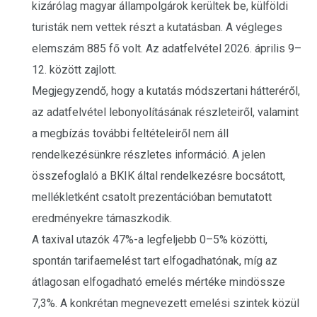
kizárólag magyar állampolgárok kerültek be, külföldi
turisták nem vettek részt a kutatásban. A végleges
elemszám 885 fő volt. Az adatfelvétel 2026. április 9–
12. között zajlott.
Megjegyzendő, hogy a kutatás módszertani hátteréről,
az adatfelvétel lebonyolításának részleteiről, valamint
a megbízás további feltételeiről nem áll
rendelkezésünkre részletes információ. A jelen
összefoglaló a BKIK által rendelkezésre bocsátott,
mellékletként csatolt prezentációban bemutatott
eredményekre támaszkodik.
A taxival utazók 47%-a legfeljebb 0–5% közötti,
spontán tarifaemelést tart elfogadhatónak, míg az
átlagosan elfogadható emelés mértéke mindössze
7,3%. A konkrétan megnevezett emelési szintek közül