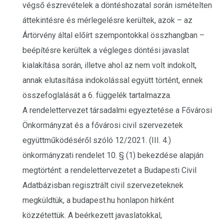
végső észrevételek a döntéshozatal során ismételten
áttekintésre és mérlegelésre kerültek, azok – az
Ártörvény által előírt szempontokkal összhangban –
beépítésre kerültek a végleges döntési javaslat
kialakítása során, illetve ahol az nem volt indokolt,
annak elutasítása indokolással együtt történt, ennek
összefoglalását a 6. függelék tartalmazza.
A rendelettervezet társadalmi egyeztetése a Fővárosi
Önkormányzat és a fővárosi civil szervezetek
együttműködéséről szóló 12/2021. (III. 4.)
önkormányzati rendelet 10. § (1) bekezdése alapján
megtörtént: a rendelettervezetet a Budapesti Civil
Adatbázisban regisztrált civil szervezeteknek
megküldtük, a budapest.hu honlapon hírként
közzétettük. A beérkezett javaslatokkal,