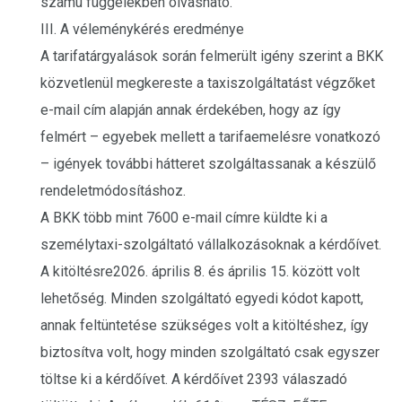
számú függelékben olvasható.
III. A véleménykérés eredménye
A tarifatárgyalások során felmerült igény szerint a BKK
közvetlenül megkereste a taxiszolgáltatást végzőket
e-mail cím alapján annak érdekében, hogy az így
felmért – egyebek mellett a tarifaemelésre vonatkozó
– igények további hátteret szolgáltassanak a készülő
rendeletmódosításhoz.
A BKK több mint 7600 e-mail címre küldte ki a
személytaxi-szolgáltató vállalkozásoknak a kérdőívet.
A kitöltésre2026. április 8. és április 15. között volt
lehetőség. Minden szolgáltató egyedi kódot kapott,
annak feltüntetése szükséges volt a kitöltéshez, így
biztosítva volt, hogy minden szolgáltató csak egyszer
töltse ki a kérdőívet. A kérdőívet 2393 válaszadó