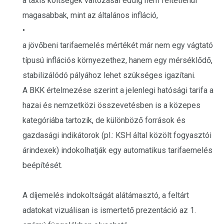
a taxis költségek változásai eddig nem feltétlenül
magasabbak, mint az általános infláció,
•
a jövőbeni tarifaemelés mértékét már nem egy vágtató
típusú inflációs környezethez, hanem egy mérséklődő,
stabilizálódó pályához lehet szükséges igazítani.
A BKK értelmezése szerint a jelenlegi hatósági tarifa a
hazai és nemzetközi összevetésben is a közepes
kategóriába tartozik, de különböző források és
gazdasági indikátorok (pl.: KSH által közölt fogyasztói
árindexek) indokolhatják egy automatikus tarifaemelés
beépítését.
A díjemelés indokoltságát alátámasztó, a feltárt
adatokat vizuálisan is ismertető prezentáció az 1.