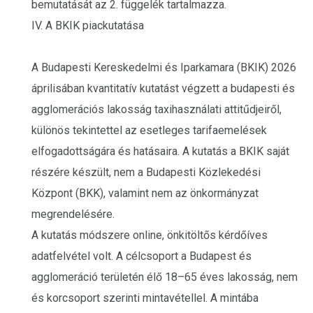
bemutatását az 2. függelék tartalmazza.
IV. A BKIK piackutatása
A Budapesti Kereskedelmi és Iparkamara (BKIK) 2026
áprilisában kvantitatív kutatást végzett a budapesti és
agglomerációs lakosság taxihasználati attitűdjeiről,
különös tekintettel az esetleges tarifaemelések
elfogadottságára és hatásaira. A kutatás a BKIK saját
részére készült, nem a Budapesti Közlekedési
Központ (BKK), valamint nem az önkormányzat
megrendelésére.
A kutatás módszere online, önkitöltős kérdőíves
adatfelvétel volt. A célcsoport a Budapest és
agglomeráció területén élő 18–65 éves lakosság, nem
és korcsoport szerinti mintavétellel. A mintába