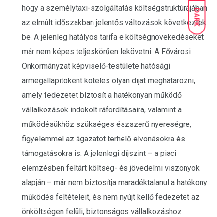
hogy a személytaxi-szolgáltatás költségstruktúrájában
DARK
az elmúlt időszakban jelentős változások következtek
be. A jelenleg hatályos tarifa e költségnövekedéseket
már nem képes teljeskörűen lekövetni. A Fővárosi
Önkormányzat képviselő-testülete hatósági
ármegállapítóként köteles olyan díjat meghatározni,
amely fedezetet biztosít a hatékonyan működő
vállalkozások indokolt ráfordításaira, valamint a
működésükhöz szükséges észszerű nyereségre,
figyelemmel az ágazatot terhelő elvonásokra és
támogatásokra is. A jelenlegi díjszint – a piaci
elemzésben feltárt költség- és jövedelmi viszonyok
alapján – már nem biztosítja maradéktalanul a hatékony
működés feltételeit, és nem nyújt kellő fedezetet az
önköltségen felüli, biztonságos vállalkozáshoz