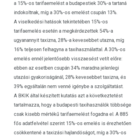
a 15%-os tarifaemelést a budapestiek 30%-a tartaná
indokoltnak, míg a 30%-os emelést csupán 13%.
A viselkedési hatások tekintetében 15%-os
tarifaemelés esetén a megkérdezettek 54%-a
ugyanannyit taxizna, 28%-a kevesebbet utazna, míg
16% teljesen felhagyna a taxihasználattal. A 30%-os
emelés ennél jelentősebb visszaesést vetít előre:
ebben az esetben csupán 34% maradna jelenlegi
utazási gyakoriságánál, 28% kevesebbet taxizna, és
39% egyáltalán nem venné igénybe a szolgáltatást.
A BKIK által készített kutatás azt a következtetést
tartalmazza, hogy a budapesti taxihasználók többsége
csak kisebb mértékű tarifaemelést fogadna el. A 885
fős adatfelvétel szerint 15%-os emelés is érezhetően
csökkentené a taxizási hajlandóságot, míg a 30%-os