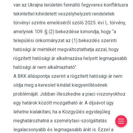
van az Ukrajna területén fennálló fegyveres konfliktusra
tekintettel kihirdetett veszélyhelyzeti rendeletek
törvényi szintre emeléséről szóló 2025. évi L. törvény,
amelynek 109. § (2) bekezdése kimondja, hogy “a
települési önkormányzat az (1) bekezdés szerinti
hatósági ár mértékét megváltoztathatja azzal, hogy
rögzített hatósági ár alkalmazása helyett legmagasabb
hatósági ár nem alkalmazható”.
A BKK álláspontja szerint a rögzített hatósági ár nem
oldja meg a kereslet-kínálat kiegyenlítésének
problémáját. Jobban illeszkedne a piaci viszonyokhoz
egy határok között mozgatható ár. A díjsávot úgy
lehetne kialakítani, ha a Közgyűlés egyidejűleg
meghatározhatná a személytaxi-szolgáltatás
legalacsonyabb és legmagasabb árát is. Ezzel a