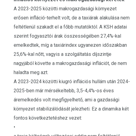
A 2023-2025 közötti makrogazdasági környezet
erősen infláció-terhelt volt, de a taxiárak alakulása nem
feltétlenül szakadt el a főbb mutatóktól. A KSH adatai
szerint fogyasztói árak összességében 27,4%-kal
emelkedtek, míg a taxiárindex ugyanezen időszakban
25,6%-kal nőtt, vagyis a szolgáltatás díjszintje
nagyjából követte a makrogazdasági inflációt, de nem
haladta meg azt.
A 2023-2024 közötti kiugró inflációs hullám után 2024-
2025-ben már mérsékeltebb, 3,5-4,4%-os éves
áremelkedés volt megfigyelhető, ami a gazdasági
környezet stabilizálódását jelezheti. Ez a dinamika két
fontos következtetéshez vezet:
•