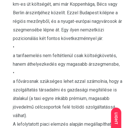
km-es út költségét, ami már Koppenhága, Bécs vagy
Berlin árszintjéhez közelít. Ezzel Budapest kilépne a
régiós mezőnyből, és a nyugat-európai nagyvárosok ár
szegmensébe lépne át. Egy ilyen nemzetközi
pozicionálás két fontos következménnyel jár:
•
a tarifaemelés nem feltétlenül csak költségkövetés,
hanem áthelyezkedés egy magasabb árszegmensbe,
•
a fővárosnak szükséges lehet azzal számolnia, hogy a
szolgáltatás társadalmi és gazdasági megítélése is
átalakul (a taxi egyre inkább prémium, magasabb
jövedelmű célcsoportok felé tolódó szolgáltatássá
LIGHT
válhat).
A lefolytatott piaci elemzés alapján megállapítható,