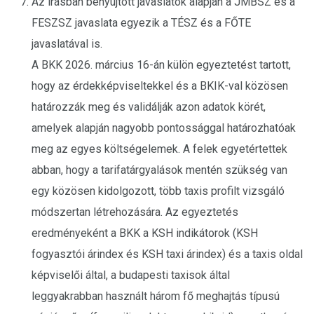
Az írásban benyújtott javaslatok alapján a JMBSZ és a
FESZSZ javaslata egyezik a TÉSZ és a FŐTE
javaslatával is.
A BKK 2026. március 16-án külön egyeztetést tartott,
hogy az érdekképviseltekkel és a BKIK-val közösen
határozzák meg és validálják azon adatok körét,
amelyek alapján nagyobb pontossággal határozhatóak
meg az egyes költségelemek. A felek egyetértettek
abban, hogy a tarifatárgyalások mentén szükség van
egy közösen kidolgozott, több taxis profilt vizsgáló
módszertan létrehozására. Az egyeztetés
eredményeként a BKK a KSH indikátorok (KSH
fogyasztói árindex és KSH taxi árindex) és a taxis oldal
képviselői által, a budapesti taxisok által
leggyakrabban használt három fő meghajtás típusú