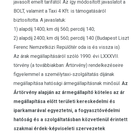
javasolt emelt tarifától. Az így módosított javaslatot a
BOLT, valamint a Taxi 4 Kft. is támogatásáról
biztosította. A javaslatuk:
1) alapdíj 1400; km díj 560; percdíj 140;
2) alapdíj 2400; km díj 560; percdíj 140 (Budapest Liszt
Ferenc Nemzetközi Repülőtér oda is és vissza is).
Az árak megállapításáról szóló 1990. évi LXXXVII.
törvény (a továbbiakban: Ártörvény) rendelkezéseire
figyelemmel a személytaxi-szolgáltatás díjának
megállapítása hatósági ármegállapításnak minősül.
Az
Ártörvény alapján az ármegállapító köteles az ár
megállapítása előtt területi kereskedelmi és
iparkamarával egyeztetni, a fogyasztóvédelmi
hatóság és a szolgáltatásban közvetlenül érintett
szakmai érdek-képviseleti szervezetek