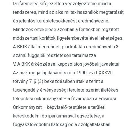
tarifaemelés kifejezetten veszélyeztetné mind a
rendszeres, mind az alkalmi taxihasználók megtartását,
és jelentős keresletcsökkenést eredményezne.
Mindezek értékelése azonban a fentiekben rögzített
módszertani korlátok figyelembevételével lehetséges.
A BKIK által megrendelt piackutatás eredményeit a 3.
számú függelék részletesen tartalmazza.
V. A BKK árképzéssel kapcsolatos jövőbeli javaslatai
Az árak megállapításáról szóló 1990. évi LXXXVII.
törvény 7. § (3) bekezdésében írtak szerint a
taxiengedély érvényességi területe szerint illetékes
települési önkormányzat – a fővárosban a Fővárosi
Önkormányzat – képviselő-testülete a területi
kereskedelmi és iparkamarával egyeztetve, a
fogyasztóvédelmi hatóság és a szolgáltatásban