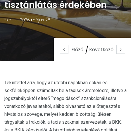
tisztánlátás érdekében
.
-ko
2026 május 28
Előző
Következő
Tekintettel arra, hogy az utóbbi napokban sokan és
sokféleképpen számoltak be a taxisok áremelésre, illetve a
jogszabályoktól eltérő “megoldások” szankcionálására
vonatkozó javaslatairól, alább olvasható az előterjesztés
hivatalos szövege, melyet kedden bizottsági ülésen
tárgyaltak a frakciók, a taxis szakmai szervezetek, a BKK,
és a BKIK képviselői. A bizottságban jelenlévő politikai