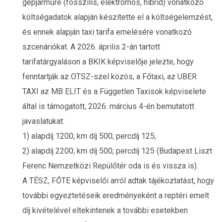
gépjárműre (fosszilis, elektromos, hibrid) vonatkozó
költségadatok alapján készítette el a költségelemzést,
és ennek alapján taxi tarifa emelésére vonatkozó
szcenáriókat. A 2026. április 2-án tartott
tarifatárgyaláson a BKIK képviselője jelezte, hogy
fenntartják az OTSZ-szel közös, a Főtaxi, az UBER
TAXI az MB ELIT és a Független Taxisok képviselete
által is támogatott, 2026. március 4-én bemutatott
javaslatukat:
1) alapdíj 1200; km díj 500; percdíj 125;
2) alapdíj 2200; km díj 500; percdíj 125 (Budapest Liszt
Ferenc Nemzetközi Repülőtér oda is és vissza is).
A TÉSZ, FŐTE képviselői arról adtak tájékoztatást, hogy
további egyeztetéseik eredményeként a reptéri emelt
díj kivételével eltekintenek a további esetekben