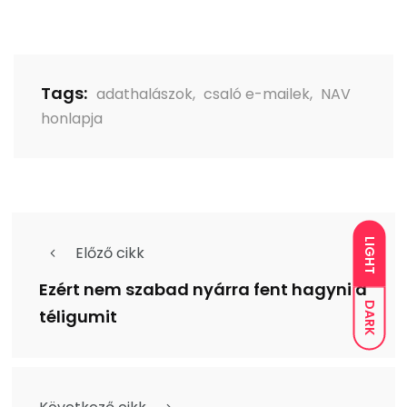
Tags:
adathalászok
,
csaló e-mailek
,
NAV
honlapja
LIGHT
Előző cikk
Ezért nem szabad nyárra fent hagyni a
DARK
téligumit