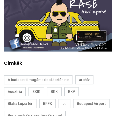
Címkék
A budapesti magántaxisok története
archív
Ausztria
BKIK
BKK
BKV
Blaha Lujza tér
BRFK
bti
Budapest Airport
Budapesti Közlekedési Központ