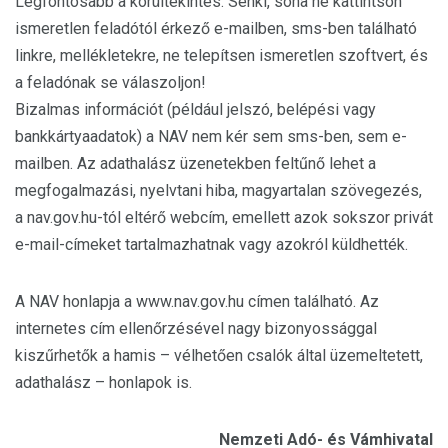
Legfontosabb a körültekintés. Senki, soha ne kattintson
ismeretlen feladótól érkező e-mailben, sms-ben található
linkre, mellékletekre, ne telepítsen ismeretlen szoftvert, és
a feladónak se válaszoljon!
Bizalmas információt (például jelszó, belépési vagy
bankkártyaadatok) a NAV nem kér sem sms-ben, sem e-
mailben. Az adathalász üzenetekben feltűnő lehet a
megfogalmazási, nyelvtani hiba, magyartalan szövegezés,
a nav.gov.hu-tól eltérő webcím, emellett azok sokszor privát
e-mail-címeket tartalmazhatnak vagy azokról küldhették.
A NAV honlapja a www.nav.gov.hu címen található. Az
internetes cím ellenőrzésével nagy bizonyossággal
kiszűrhetők a hamis – vélhetően csalók által üzemeltetett,
adathalász – honlapok is.
Nemzeti Adó- és Vámhivatal