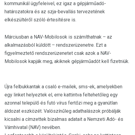
kommunikál ügyfeleivel, ez igaz a gépjárműadó-
határozatokra és az szja-bevallás tervezetének
elkészültéről szóló értesítésre is.
Márciusban a NAV-Mobilosok is számíthatnak – az
alkalmazásból küldött – rendszerüzenetre. Ezt a
figyelmeztető rendszerüzenetet csak azok a NAV-
Mobilosok kapják meg, akiknek gépjárműadót kell fizetniük.
Újra felbukkantak a csaló e-mailek, sms-ek, amelyekben
egy linket helyeztek el, erre kattintva feltehetőleg egy
azonnal települő és futó vírus fertőzi meg a gyanútlan
áldozat eszközét. Valószínűleg adathalászok próbálják
kicsalni a címzettek bizalmas adatait a Nemzeti Adó- és
Vámhivatal (NAV) nevében.