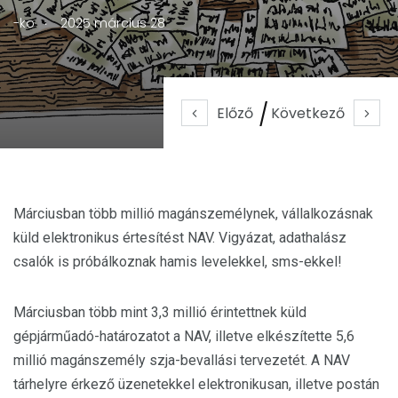
.
-ko
2025 március 28
Előző
Következő
Márciusban több millió magánszemélynek, vállalkozásnak
küld elektronikus értesítést NAV. Vigyázat, adathalász
csalók is próbálkoznak hamis levelekkel, sms-ekkel!
Márciusban több mint 3,3 millió érintettnek küld
gépjárműadó-határozatot a NAV, illetve elkészítette 5,6
millió magánszemély szja-bevallási tervezetét. A NAV
tárhelyre érkező üzenetekkel elektronikusan, illetve postán