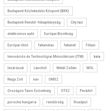
Budapesti Közlekedési Központ (BKK)
Budapesti Rendőr-főkapitányság
City taxi
elektromos autó
Európai Bizottság
Európai Unió
fakanalas
fakanál
Főtaxi
Innovációs és Technológiai Minisztérium (ITM)
kata
lezárások
Lánchíd
Metál Zoltán
MOL
Nagy Zoli
nav
OMSZ
Országos Taxis Szövetség
OTSZ
PeckArt
porsche hungaria
rendőrség
Roadpol