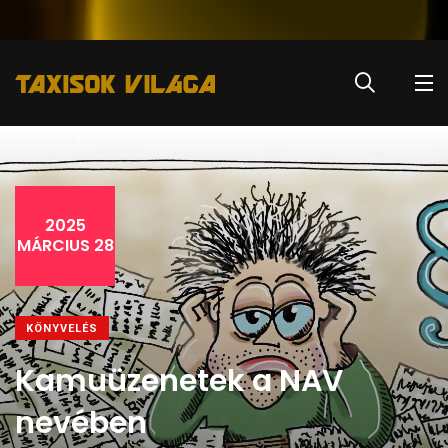
2025
MÁRCIUS 28
KÖNYVELÉS
Kamuüzenetek a NAV
nevében