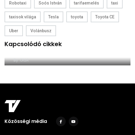
Robotaxi
Soós István
tarifaemelés
taxi
taxisok világa
Tesla
toyota
Toyota CE
Uber
Volánbusz
Kapcsolódó cikkek
Csalók kérnek bankkártyaadatokat a NAV
nevében
By
OldA
Közösségi média