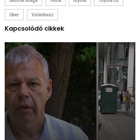
taxisok világa
Tesla
toyota
Toyota CE
Uber
Volánbusz
Kapcsolódó cikkek