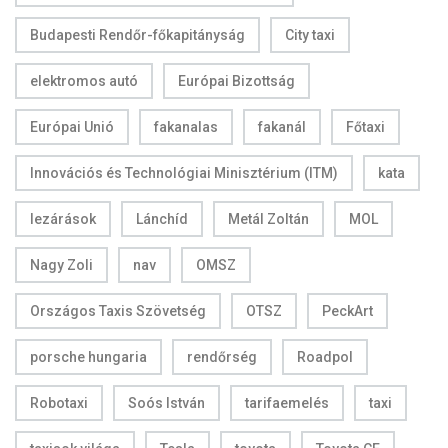
Budapesti Rendőr-főkapitányság
City taxi
elektromos autó
Európai Bizottság
Európai Unió
fakanalas
fakanál
Főtaxi
Innovációs és Technológiai Minisztérium (ITM)
kata
lezárások
Lánchíd
Metál Zoltán
MOL
Nagy Zoli
nav
OMSZ
Országos Taxis Szövetség
OTSZ
PeckArt
porsche hungaria
rendőrség
Roadpol
Robotaxi
Soós István
tarifaemelés
taxi