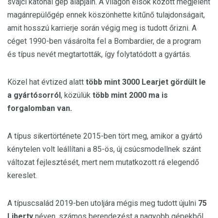
svájci katonai gép alapjain. A világon elsők között megjelent
magánrepülőgép ennek köszönhette kitűnő tulajdonságait,
amit hosszú karrierje során végig meg is tudott őrizni. A
céget 1990-ben vásárolta fel a Bombardier, de a program
és típus nevét megtartották, így folytatódott a gyártás.
Közel hat évtized alatt
több mint 3000 Learjet gördült le
a gyártósorról
, közülük
több mint 2000 ma is
forgalomban van.
A típus sikertörténete 2015-ben tört meg, amikor a gyártó
kénytelen volt leállítani a 85-ös, új csúcsmodellnek szánt
változat fejlesztését, mert nem mutatkozott rá elegendő
kereslet.
A típuscsalád 2019-ben utoljára mégis meg tudott újulni
75
Liberty
néven. számos berendezést a nagyobb gépekből