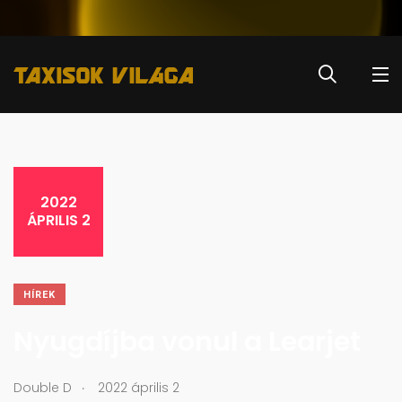
2022
ÁPRILIS 2
HÍREK
Nyugdíjba vonul a Learjet
.
Double D
2022 április 2