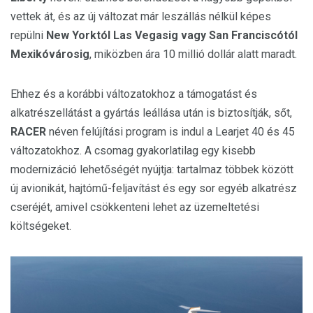
vettek át, és az új változat már leszállás nélkül képes
repülni
New Yorktól Las Vegasig vagy San Franciscótól
Mexikóvárosig
, miközben ára 10 millió dollár alatt maradt.
Ehhez és a korábbi változatokhoz a támogatást és
alkatrészellátást a gyártás leállása után is biztosítják, sőt,
RACER
néven felújítási program is indul a Learjet 40 és 45
változatokhoz. A csomag gyakorlatilag egy kisebb
modernizáció lehetőségét nyújtja: tartalmaz többek között
új avionikát, hajtómű-feljavítást és egy sor egyéb alkatrész
cseréjét, amivel csökkenteni lehet az üzemeltetési
költségeket.