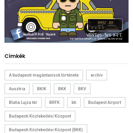
Címkék
A budapesti magántaxisok története
archív
Ausztria
BKIK
BKK
BKV
Blaha Lujza tér
BRFK
bti
Budapest Airport
Budapesti Közlekedési Központ
Budapesti Közlekedési Központ (BKK)