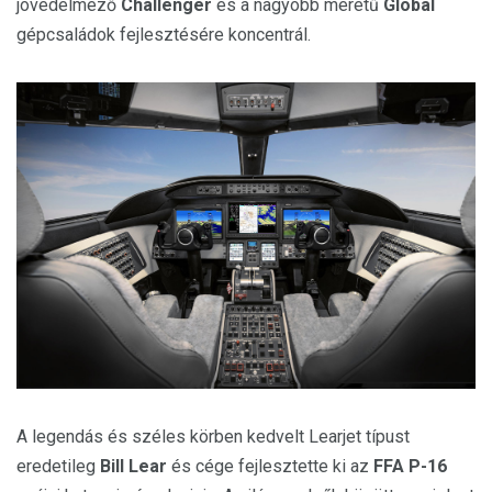
jövedelmező
Challenger
és a nagyobb méretű
Global
gépcsaládok fejlesztésére koncentrál.
A legendás és széles körben kedvelt Learjet típust
eredetileg
Bill Lear
és cége fejlesztette ki az
FFA P-16