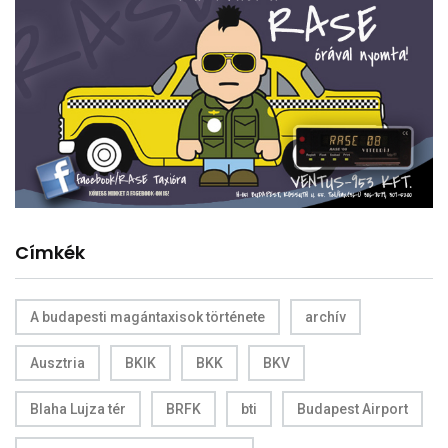
Címkék
A budapesti magántaxisok története
archív
Ausztria
BKIK
BKK
BKV
Blaha Lujza tér
BRFK
bti
Budapest Airport