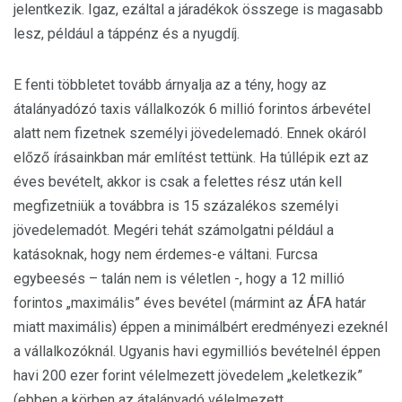
jelentkezik. Igaz, ezáltal a járadékok összege is magasabb
lesz, például a táppénz és a nyugdíj.
E fenti többletet tovább árnyalja az a tény, hogy az
átalányadózó taxis vállalkozók 6 millió forintos árbevétel
alatt nem fizetnek személyi jövedelemadó. Ennek okáról
előző írásainkban már említést tettünk. Ha túllépik ezt az
éves bevételt, akkor is csak a felettes rész után kell
megfizetniük a továbbra is 15 százalékos személyi
jövedelemadót. Megéri tehát számolgatni például a
katásoknak, hogy nem érdemes-e váltani. Furcsa
egybeesés – talán nem is véletlen -, hogy a 12 millió
forintos „maximális” éves bevétel (mármint az ÁFA határ
miatt maximális) éppen a minimálbért eredményezi ezeknél
a vállalkozóknál. Ugyanis havi egymilliós bevételnél éppen
havi 200 ezer forint vélelmezett jövedelem „keletkezik”
(ebben a körben az átalányadó vélelmezett