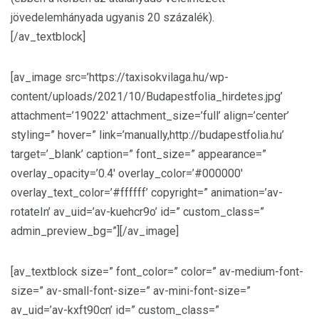
jövedelemhányada ugyanis 20 százalék).
[/av_textblock]
[av_image src=’https://taxisokvilaga.hu/wp-
content/uploads/2021/10/Budapestfolia_hirdetes.jpg’
attachment=’19022′ attachment_size=’full’ align=’center’
styling=” hover=” link=’manually,http://budapestfolia.hu’
target=’_blank’ caption=” font_size=” appearance=”
overlay_opacity=’0.4′ overlay_color=’#000000′
overlay_text_color=’#ffffff’ copyright=” animation=’av-
rotateIn’ av_uid=’av-kuehcr9o’ id=” custom_class=”
admin_preview_bg=”][/av_image]
[av_textblock size=” font_color=” color=” av-medium-font-
size=” av-small-font-size=” av-mini-font-size=”
av_uid=’av-kxft90cn’ id=” custom_class=”