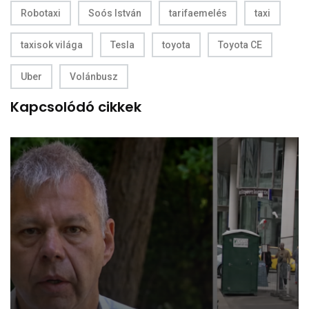
Robotaxi
Soós István
tarifaemelés
taxi
taxisok világa
Tesla
toyota
Toyota CE
Uber
Volánbusz
Kapcsolódó cikkek