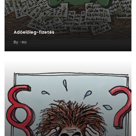
Adóelőleg-fizetés
By
-ko