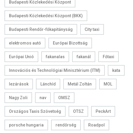
Budapesti Közlekedési Központ
Budapesti Közlekedési Központ (BKK)
Budapesti Rendőr-főkapitányság
City taxi
elektromos autó
Európai Bizottság
Európai Unió
fakanalas
fakanál
Főtaxi
Innovációs és Technológiai Minisztérium (ITM)
kata
lezárások
Lánchíd
Metál Zoltán
MOL
Nagy Zoli
nav
OMSZ
Országos Taxis Szövetség
OTSZ
PeckArt
porsche hungaria
rendőrség
Roadpol