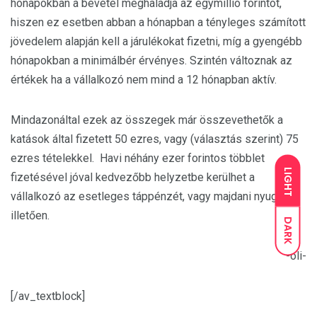
hónapokban a bevétel meghaladja az egymillió forintot,
hiszen ez esetben abban a hónapban a tényleges számított
jövedelem alapján kell a járulékokat fizetni, míg a gyengébb
hónapokban a minimálbér érvényes. Szintén változnak az
értékek ha a vállalkozó nem mind a 12 hónapban aktív.
Mindazonáltal ezek az összegek már összevethetők a
katások által fizetett 50 ezres, vagy (választás szerint) 75
ezres tételekkel. Havi néhány ezer forintos többlet
LIGHT
fizetésével jóval kedvezőbb helyzetbe kerülhet a
vállalkozó az esetleges táppénzét, vagy majdani nyugdíját
illetően.
DARK
-oli-
[/av_textblock]