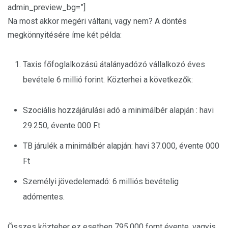
admin_preview_bg=”]
Na most akkor megéri váltani, vagy nem? A döntés
megkönnyitésére íme két példa:
Taxis főfoglalkozású átalányadózó vállalkozó éves
bevétele 6 millió forint. Közterhei a következők:
Szociális hozzájárulási adó a minimálbér alapján : havi
29.250, évente 000 Ft
TB járulék a minimálbér alapján: havi 37.000, évente 000
Ft
Személyi jövedelemadó: 6 milliós bevételig
adómentes.
Összes közteher ez esetben 795.000 fornt évente, vagyis