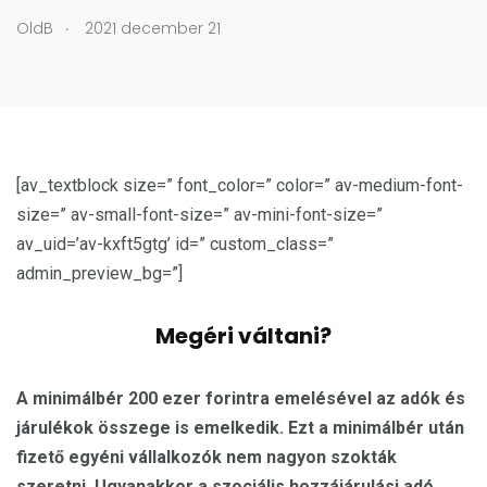
.
OldB
2021 december 21
[av_textblock size=” font_color=” color=” av-medium-font-
size=” av-small-font-size=” av-mini-font-size=”
av_uid=’av-kxft5gtg’ id=” custom_class=”
admin_preview_bg=”]
Megéri váltani?
A minimálbér 200 ezer forintra emelésével az adók és
járulékok összege is emelkedik. Ezt a minimálbér után
fizető egyéni vállalkozók nem nagyon szokták
szeretni. Ugyanakkor a szociális hozzájárulási adó